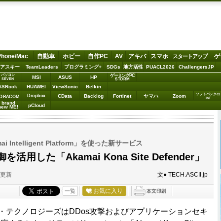
Phone/Mac
自動車
ホビー
自作PC
AV
アキバ
スマホ
ゲ
スタートアップ
アスキー
TeamLeaders
プログラミング+
SDGs
地方活性
PUACL2026
ChallengersJP
パソコン
ゲーミングPC
MSI
ASUS
HP
STORM
SEVEN
ASRock
HUAWEI
ViewSonic
Belkin
ソフトバンクの
Dropbox
CData
Backlog
Fortinet
ヤマハ
Zoom
ORACOM
IoT
brand
pCloud
new ME!
Intelligent Platform」を使った新サービス
用した「Akamai Kona Site Defender」
分更新
文● TECH.ASCII.jp
お気に入り
一覧
・テクノロジーズはDDos攻撃およびアプリケーションセキ