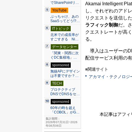
でSharePointリ…
Akamai Intelli
し、それぞれのアドレ
YouTube
ぶっちゃけ、あの
リクエストを送信した
SaaSってどう!?…
ラフィック制御
だ。
ITトピック
クエストレートが高く
北米での成長率が
る。
すごすぎる Ni…
データセンター
導入はユーザーのD
「関東・関西に次
配信サービス利用の
ぐDC集積地」…
sponsored
■関連サイト
無線APにデザイン
は不要ですか？…
アカマイ・テクノロジ
TECH
プロテクティブ
DNSでDNSをセ…
sponsored
60年の時を超え
「COBOL」がG…
本記事はアフィ
集計期間：
2026年07月31日~2026
年08月06日