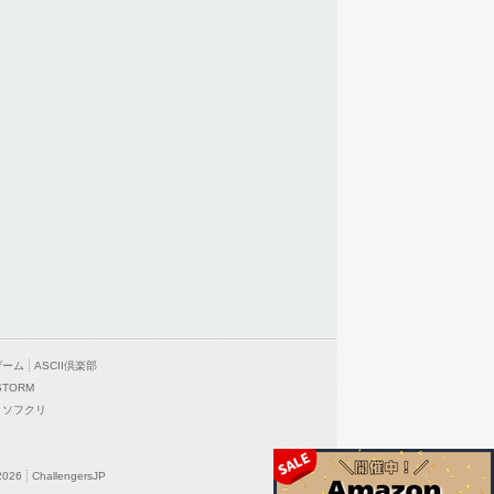
ゲーム
ASCII倶楽部
STORM
ソフクリ
2026
ChallengersJP