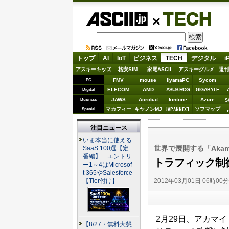
ASCII.jp
TECH
トップ
AI
IoT
ビジネス
TECH
デジタル
i
アスキーキッズ
格安SIM
家電ASCII
アスキーグルメ
週刊
FMV
mouse
iiyamaPC
Sycom
PC
ELECOM
AMD
ASUS ROG
Digital
GIGABYTE
JAWS
Acrobat
kintone
Azure
Business
S
JAPANNEXT
マカフィー
キヤノンMJ
ソフマップ
Special
注目ニュース
いま本当に使える
世界で展開する「Akamai 
SaaS 100選【定
番編】 エントリ
トラフィック制御を活
ー1～4はMicrosof
t 365やSalesforce
2012年03月01日 06時00
【Tier付け】
2月29日、アカマイ
【8/27・無料大懇