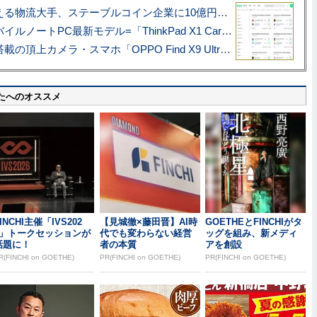
アマゾン配送を支える物流大手、ステーブルコイン企業に10億円投資のワケ
あこがれの旗艦モバイルノートPC最新モデル=「ThinkPad X1 Carbon Gen 14 Aura Edition」実機レビュー
ハッセルブラッド搭載の頂上カメラ・スマホ「OPPO Find X9 Ultra」実写レビュー=プロが本気で徹底撮影しました!!
たへのオススメ
INCHI主催「IVS202
【見城徹×藤田晋】AI時
GOETHEとFINCHIがタ
6」トークセッションが
代でも変わらない経営
ッグを組み、新メディ
話題に！
者の本質
アを創設
R(FINCHI on GOETHE)
PR(FINCHI on GOETHE)
PR(FINCHI on GOETHE)