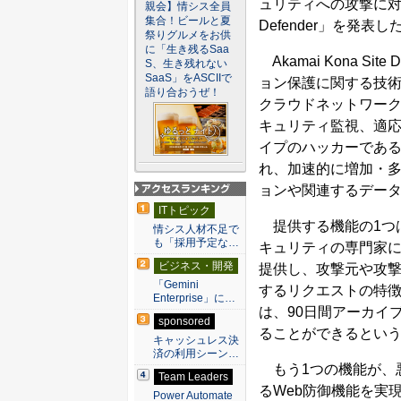
ュリティへの攻撃に対応す
親会】情シス全員
集合！ビールと夏
Defender」を発表し
祭りグルメをお供
に「生き残るSaa
Akamai Kona S
S、生き残れない
SaaS」をASCIIで
ョン保護に関する技術
語り合おうぜ！
クラウドネットワーク「Aka
キュリティ監視、適
イプのハッカーである「
れ、加速的に増加・多
ョンや関連するデー
アクセスランキン
ITトピック
グ
提供する機能の1つ
情シス人材不足で
も「採用予定な…
キュリティの専門家
ビジネス・開発
提供し、攻撃元や攻
「Gemini
するリクエストの特
Enterprise」に…
は、90日間アーカイ
sponsored
ることができるとい
キャッシュレス決
済の利用シーン…
もう1つの機能が、
Team Leaders
るWeb防御機能を実
Power Automate