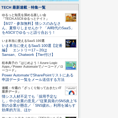
TECH 最新連載・特集一覧
ゆるっと知見を深める楽しい会
「TECH.ASCII ゆるっとナイト」
【8/27・参加無料】情シスのみなさ
ん、夏祭りしませんか？ 「AI時代のSaaS」
をASCIIでゆるっと語り合おう！
いま本当に使えるSaaS 100選
いま本当に使えるSaaS 100選【定番
編】 エントリー17～20は
Sansan、Chatwork【Tier付け】
松本典子の「はじめよう！Azure Logic
Apps／Power Automateでノーコード／ロ
ーコード」
Power AutomateでSharePointリストにある
申請データ一覧をメール送信する方法
連載：今週の「ざっくり知っておきたいIT
業界データ」
情シス人材不足でも「採用予定な
し」中小企業の意見／“従業員発のSNS炎上”6
割の企業が懸念／「SNS疲れ」利用を減らす
効果的方法、ほか