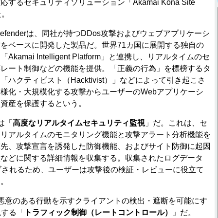
るセキュリティソリューション「Akamai Kona Site
た。
ite Defenderは、同社が持つDDos攻撃およびウェブアプリケーシ
をベースに開発した製品だ。世界71カ国に展開する独自の
mai Intelligent Platform」と連携し、リアルタイムのセ
応レート制御などの機能を提供。「正義の行為」を標榜するタ
ハクティビスト（Hacktivist）」などによって引き起こさ
様化・大規模化する攻撃からユーザーのWebアプリケーシ
タ資産を保護するという。
は「
高度なリアルタイムセキュリティ監視
」だ。これは、セ
にリアルタイムのモニタリング機能と攻撃アラート分析機能を
撃先、攻撃宣言を誘発した防御機能、およびサイト防御に起因
徴などに関する詳細情報を収集する。収集されたログデータ
ブされるため、ユーザーは攻撃後の検証・レビューに役立て
う。
悪意のある行動を示すクライアントの検出・遮断を可能にす
現する「
トラフィック制御（レートコントロール）
」だ。