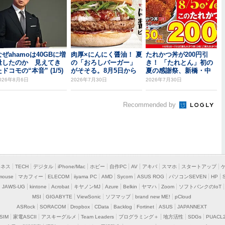
なぜahamoは40GBに増
肉厚×にんにく醤油！ 夏
たれかつ丼が200円引
量したのか 見えてき
の「おろしバーガー」
き！ 「たれとん」初の
ドコモの“本音” (1/5)
がそそる。8月5日から
夏の感謝祭、新橋・中
野北口で開催
026年8月6日
2026年7月30日
2026年7月30日
Recommended by
ジネス
TECH
デジタル
iPhone/Mac
ホビー
自作PC
AV
アキバ
スマホ
スタートアップ
mouse
マカフィー
ELECOM
iiyama PC
AMD
Sycom
ASUS ROG
パソコンSEVEN
HP
JAWS-UG
kintone
Acrobat
キヤノンMJ
Azure
Belkin
ヤマハ
Zoom
ソフトバンクのIoT
MSI
GIGABYTE
ViewSonic
ソフマップ
brand new ME!
pCloud
ASRock
SORACOM
Dropbox
CData
Backlog
Fortinet
ASUS
JAPANNEXT
SIM
家電ASCII
アスキーグルメ
Team Leaders
プログラミング＋
地方活性
SDGs
PUACL