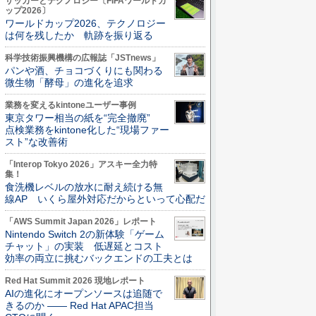
サッカーとテクノロジー〔FIFAワールドカ
ップ2026〕
ワールドカップ2026、テクノロジー
は何を残したか 軌跡を振り返る
科学技術振興機構の広報誌「JSTnews」
パンや酒、チョコづくりにも関わる
微生物「酵母」の進化を追求
業務を変えるkintoneユーザー事例
東京タワー相当の紙を“完全撤廃”
点検業務をkintone化した“現場ファー
スト”な改善術
「Interop Tokyo 2026」アスキー全力特
集！
食洗機レベルの放水に耐え続ける無
線AP いくら屋外対応だからといって心配だ
「AWS Summit Japan 2026」レポート
Nintendo Switch 2の新体験「ゲーム
チャット」の実装 低遅延とコスト
効率の両立に挑むバックエンドの工夫とは
Red Hat Summit 2026 現地レポート
AIの進化にオープンソースは追随で
きるのか ―― Red Hat APAC担当