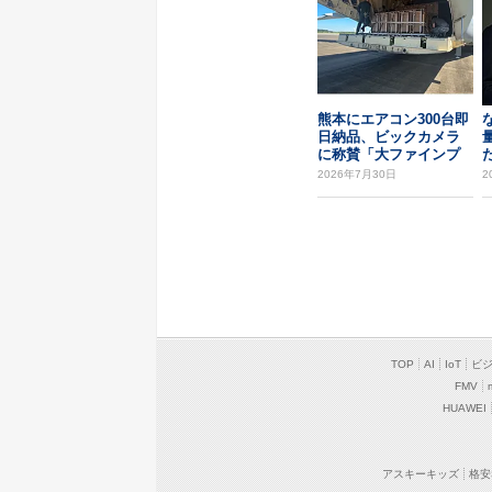
熊本にエアコン300台即
日納品、ビックカメラ
に称賛「大ファインプ
た
レー」
2026年7月30日
2
TOP
AI
IoT
ビ
FMV
HUAWEI
アスキーキッズ
格安