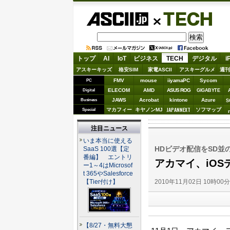
ASCII.jp
TECH
トップ
AI
IoT
ビジネス
TECH
デジタル
i
アスキーキッズ
格安SIM
家電ASCII
アスキーグルメ
週刊
FMV
mouse
iiyamaPC
Sycom
PC
ELECOM
AMD
ASUS ROG
Digital
GIGABYTE
JAWS
Acrobat
kintone
Azure
Business
S
JAPANNEXT
マカフィー
キヤノンMJ
ソフマップ
Special
注目ニュース
いま本当に使える
HDビデオ配信をSD並
SaaS 100選【定
番編】 エントリ
アカマイ、iO
ー1～4はMicrosof
t 365やSalesforce
2010年11月02日 10時00
【Tier付け】
【8/27・無料大懇