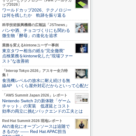
サッカーとテクノロジー〔FIFAワールドカ
ップ2026〕
ワールドカップ2026、テクノロジー
は何を残したか 軌跡を振り返る
科学技術振興機構の広報誌「JSTnews」
パンや酒、チョコづくりにも関わる
微生物「酵母」の進化を追求
業務を変えるkintoneユーザー事例
東京タワー相当の紙を“完全撤廃”
点検業務をkintone化した“現場ファー
スト”な改善術
「Interop Tokyo 2026」アスキー全力特
集！
食洗機レベルの放水に耐え続ける無
線AP いくら屋外対応だからといって心配だ
「AWS Summit Japan 2026」レポート
Nintendo Switch 2の新体験「ゲーム
チャット」の実装 低遅延とコスト
効率の両立に挑むバックエンドの工夫とは
Red Hat Summit 2026 現地レポート
AIの進化にオープンソースは追随で
きるのか ―― Red Hat APAC担当