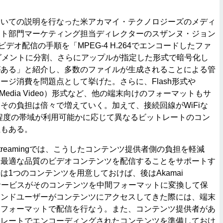
いての説明を行なった米アカマイ・テクノロジーズのメディ
ント部門マーケティング担当ディレクターのスザンヌ・ジョン
ビデオ配信の手順を「MPEG-4 H.264でエンコードしたファ
グメントに分割、さらにアップルが指定した形式で暗号化し
がある」と紹介し、多数のファイルが生成されることによる管
ージ消費を問題点として挙げた。さらに、Flash形式や
ndows Media Video）形式など、他の端末向けのフォーマットもサ
その負担は倍々で増えていく。加えて、接続回線がWiFiな
程度の帯域が利用可能かに応じて異なるビットレートのコン
担もある。
sal Streamingでは、こうしたコンテンツ提供者側の負担を軽減
て最適な品質のビデオコンテンツを配信することをサポートす
は1つのコンテンツを用意しておけば、後はAkamai
reamingサービスがそのコンテンツを中間フォーマットに変換して保
エンドユーザーがコンテンツにアクセスしてきた際には、端末
なフォーマットで配信を行なう。また、コンテンツ提供者があ
トレートでエンコーディングされたコンテンツを準備しておけ