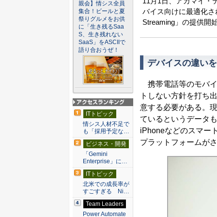
11月1日、アカマイ・テク
親会】情シス全員
バイス向けに最適化された
集合！ビールと夏
祭りグルメをお供
Streaming」の提供
に「生き残るSaa
S、生き残れない
SaaS」をASCIIで
語り合おうぜ！
デバイスの違いを
携帯電話等のモバイル
トしない方針を打ち出
意する必要がある。現
アクセスランキン
ITトピック
グ
ているというデータ
情シス人材不足で
iPhoneなどのス
も「採用予定な…
プラットフォームが
ビジネス・開発
「Gemini
Enterprise」に…
ITトピック
北米での成長率が
すごすぎる Ni…
Team Leaders
Power Automate