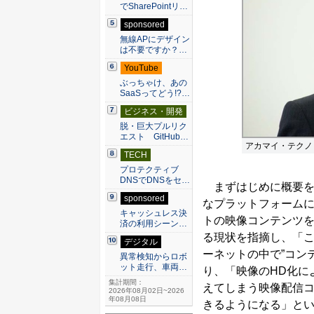
でSharePointリ…
sponsored
無線APにデザイン
は不要ですか？…
YouTube
ぶっちゃけ、あの
SaaSってどう!?…
ビジネス・開発
脱・巨大プルリク
エスト GitHub…
アカマイ・テクノ
TECH
プロテクティブ
DNSでDNSをセ…
まずはじめに概要を
sponsored
なプラットフォーム
キャッシュレス決
トの映像コンテンツ
済の利用シーン…
る現状を指摘し、「この部分
デジタル
ーネットの中で”コン
異常検知からロボ
ット走行、車両…
り、「映像のHD化に
集計期間：
えてしまう映像配信コ
2026年08月02日~2026
年08月08日
きるようになる」と