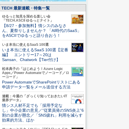
TECH 最新連載・特集一覧
ゆるっと知見を深める楽しい会
「TECH.ASCII ゆるっとナイト」
【8/27・参加無料】情シスのみなさ
ん、夏祭りしませんか？ 「AI時代のSaaS」
をASCIIでゆるっと語り合おう！
いま本当に使えるSaaS 100選
いま本当に使えるSaaS 100選【定番
編】 エントリー17～20は
Sansan、Chatwork【Tier付け】
松本典子の「はじめよう！Azure Logic
Apps／Power Automateでノーコード／ロ
ーコード」
Power AutomateでSharePointリストにある
申請データ一覧をメール送信する方法
連載：今週の「ざっくり知っておきたいIT
業界データ」
情シス人材不足でも「採用予定な
し」中小企業の意見／“従業員発のSNS炎上”6
割の企業が懸念／「SNS疲れ」利用を減らす
効果的方法、ほか