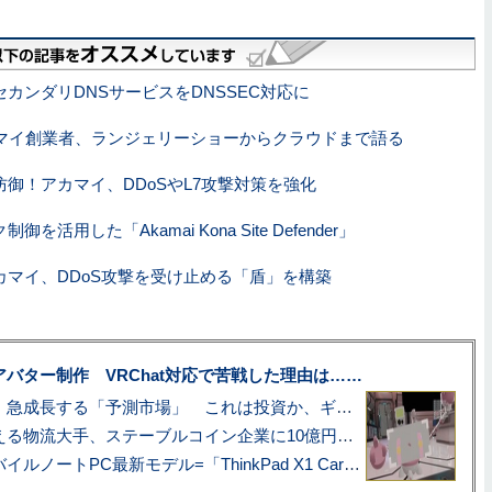
カンダリDNSサービスをDNSSEC対応に
マイ創業者、ランジェリーショーからクラウドまで語る
御！アカマイ、DDoSやL7攻撃対策を強化
を活用した「Akamai Kona Site Defender」
カマイ、DDoS攻撃を受け止める「盾」を構築
uberアバター制作 VRChat対応で苦戦した理由は……
プロ野球も対象に、急成長する「予測市場」 これは投資か、ギャンブルか
アマゾン配送を支える物流大手、ステーブルコイン企業に10億円投資のワケ
あこがれの旗艦モバイルノートPC最新モデル=「ThinkPad X1 Carbon Gen 14 Aura Edition」実機レビュー