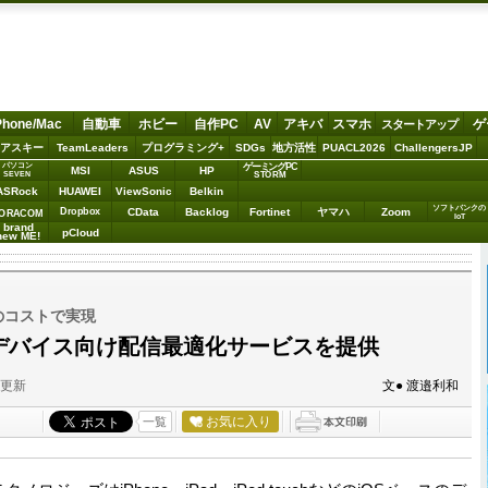
Phone/Mac
自動車
ホビー
自作PC
AV
アキバ
スマホ
ゲ
スタートアップ
アスキー
TeamLeaders
プログラミング+
SDGs
地方活性
PUACL2026
ChallengersJP
パソコン
ゲーミングPC
MSI
ASUS
HP
STORM
SEVEN
ASRock
HUAWEI
ViewSonic
Belkin
ソフトバンクの
Dropbox
CData
Backlog
Fortinet
ヤマハ
Zoom
ORACOM
IoT
brand
pCloud
new ME!
のコストで実現
Sデバイス向け配信最適化サービスを提供
分更新
文● 渡邉利和
お気に入り
一覧