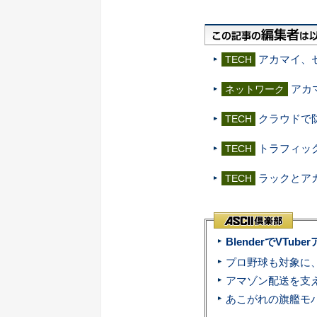
アカマイ、セ
TECH
アカ
ネットワーク
クラウドで防
TECH
トラフィック制御
TECH
ラックとア
TECH
BlenderでVT