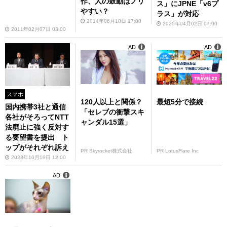
作、人の鼓動はノリ
ス」にJPNE「v6プ
やすい？
ラス」が対応
2014年06月10日 17:00
2020年04月02日 07:00
2011年02月07日 03:00
AD
AD
スマホ
120人以上と関係？
最短5分で接続
国内携帯3社と通信
「セレブの衝撃スキ
各社がそろってNTT
ャンダル15選」
法廃止に強く反対す
る要望書を提出 ト
ップがそれぞれ訴え
PR Skyrocket株式会社
PR LotusFlare Inc
2023年10月19日 12:00
AD