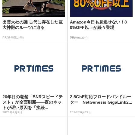
出雲大社の謎 古代に存在した巨
Amazon今日も見逃せない！8
大神殿のルーツに迫る
0%OFF以上が続々登場
PR(國學院大學)
PR(Amazon)
26年目の老舗「BNRスピードテ
2.5GbE対応ブロードバンドルー
スト」が全面刷新――夜のネッ
ター NetGenesis GigaLink2...
トが遅い原因を「接続...
2026年7月9日
2026年6月22日