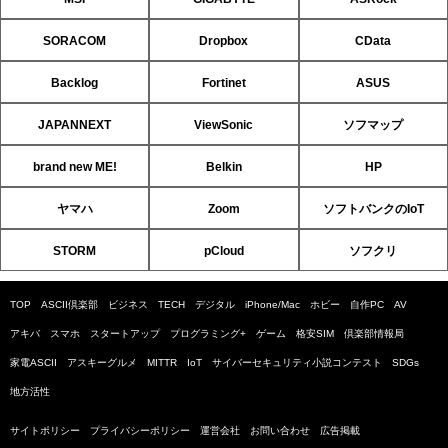
SORACOM
Dropbox
CData
Backlog
Fortinet
ASUS
JAPANNEXT
ViewSonic
ソフマップ
brand new ME!
Belkin
HP
ヤマハ
Zoom
ソフトバンクのIoT
STORM
pCloud
ソフクリ
TOP
ASCII倶楽部
ビジネス
TECH
デジタル
iPhone/Mac
ホビー
自作PC
AV
アキバ
スマホ
スタートアップ
プログラミング+
ゲーム
格安SIM
倶楽部情報局
家電ASCII
アスキーグルメ
MITTR
IoT
サイバーセキュリティ小説コンテスト
SDGs
地方活性
サイトポリシー
プライバシーポリシー
運営会社
お問い合わせ
広告掲載