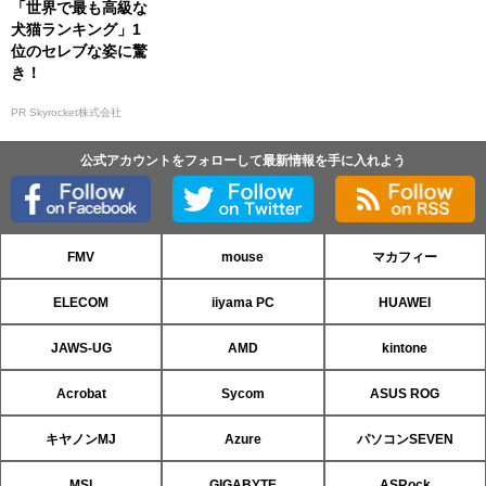
「世界で最も高級な
犬猫ランキング」1
位のセレブな姿に驚
き！
PR Skyrocket株式会社
公式アカウントをフォローして最新情報を手に入れよう
FMV
mouse
マカフィー
ELECOM
iiyama PC
HUAWEI
JAWS-UG
AMD
kintone
Acrobat
Sycom
ASUS ROG
キヤノンMJ
Azure
パソコンSEVEN
MSI
GIGABYTE
ASRock