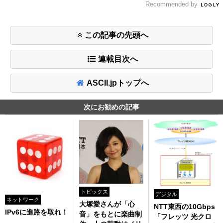
Recommended by
この記事の先頭へ
連載目次へ
ASCII.jpトップへ
次にお勧めの記事
トピックス
デジタル
ネットワーク
大塚愛さんが「心
NTT東西の10Gbps
IPv6に進路を取れ！
音」をもとに楽曲制
「フレッツ 光クロ