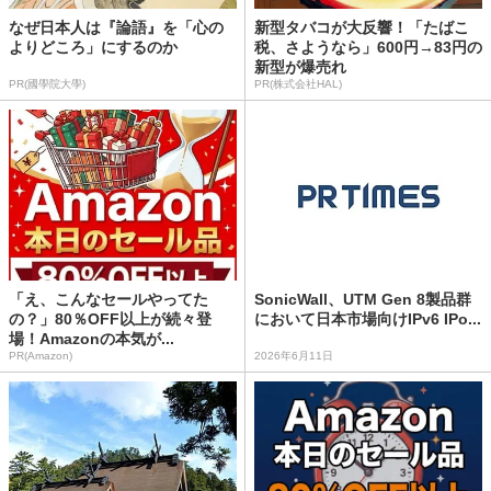
なぜ日本人は『論語』を「心の
新型タバコが大反響！「たばこ
よりどころ」にするのか
税、さようなら」600円→83円の
新型が爆売れ
PR(國學院大學)
PR(株式会社HAL)
「え、こんなセールやってた
SonicWall、UTM Gen 8製品群
の？」80％OFF以上が続々登
において日本市場向けIPv6 IPo...
場！Amazonの本気が...
PR(Amazon)
2026年6月11日