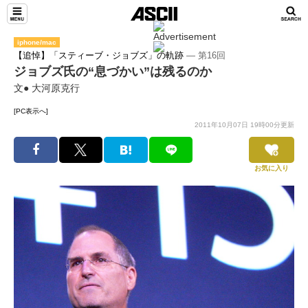
iphone/mac
【追悼】「スティーブ・ジョブズ」の軌跡
― 第16回
ジョブズ氏の“息づかい”は残るのか
文● 大河原克行
[PC表示へ]
2011年10月07日 19時00分更新
お気に入り