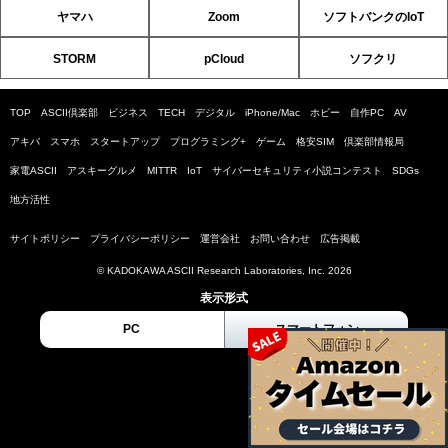
ヤマハ
Zoom
ソフトバンクのIoT
STORM
pCloud
ソフクリ
TOP
ASCII倶楽部
ビジネス
TECH
デジタル
iPhone/Mac
ホビー
自作PC
AV
アキバ
スマホ
スタートアップ
プログラミング+
ゲーム
格安SIM
倶楽部情報局
家電ASCII
アスキーグルメ
MITTR
IoT
サイバーセキュリティ小説コンテスト
SDGs
地方活性
サイトポリシー
プライバシーポリシー
運営会社
お問い合わせ
広告掲載
© KADOKAWA ASCII Research Laboratories, Inc. 2026
表示形式
PC
スマートフォン