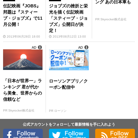
ング あの日本車も
伝記映画『JOBS』
ジョブズの挫折と栄
邦題は『スティー
光を描く伝記映画
ブ・ジョブズ』で11
「スティーブ・ジョ
PR Skyrocket株式会社
月公開！
ブズ」公開日が決
定！
2013年06月28日 18:00
2013年08月12日 13:00
AD
AD
「日本が世界一」ラ
ローソンアプリ／ク
ンキング 君が代か
ーポン配信中
ら美食、世界からの
信頼など
PR Skyrocket株式会社
PR ローソン
公式アカウントをフォローして最新情報を手に入れよう