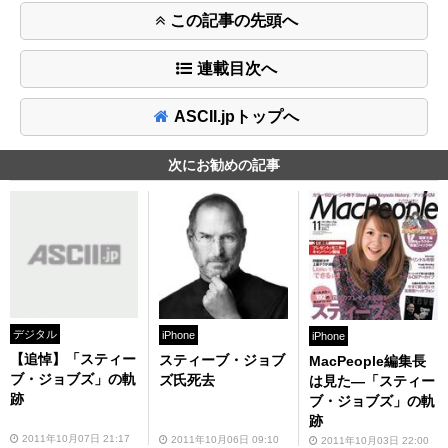
この記事の先頭へ
連載目次へ
ASCII.jpトップへ
次にお勧めの記事
デジタル
iPhone
iPhone
【追悼】「スティー
スティーブ・ジョブ
MacPeople編集長
ブ・ジョブズ」の軌
ズ氏死去
は見た—「スティー
跡
ブ・ジョブズ」の軌
跡
2011年10月07日 21:17
2011年10月06日 09:10
2011年10月03日 22:00