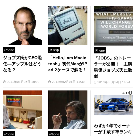
iPhone
スマホ
iPhone
ジョブズ氏がCEO退
「Hello,I am Macin
『JOBS』のトレー
任—アップルはどう
tosh」初代MacがiP
ラーが公開！ 主演
なる？
ad 2ケースで蘇る！
男優ジョブズ氏に激
似
2011年08月25日 18:00
2012年02月04日 11:30
2013年06月24日 16:24
AD
わずか1年でオーナ
ーが手放す車ランキ
iPhone
iPhone