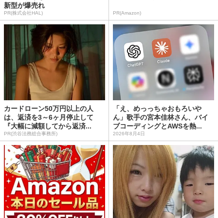
新型が爆売れ
PR(株式会社HAL)
PR(Amazon)
カードローン50万円以上の人
「え、めっっちゃおもろいや
は、返済を3～6ヶ月停止して
ん」歌手の宮本佳林さん、バイ
『大幅に減額してから返済...
ブコーディングとAWSを熱...
PR(渋谷法務総合事務所)
2026年8月4日