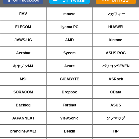
FMV
mouse
マカフィー
ELECOM
iiyama PC
HUAWEI
JAWS-UG
AMD
kintone
Acrobat
Sycom
ASUS ROG
キヤノンMJ
Azure
パソコンSEVEN
MSI
GIGABYTE
ASRock
SORACOM
Dropbox
CData
Backlog
Fortinet
ASUS
JAPANNEXT
ViewSonic
ソフマップ
brand new ME!
Belkin
HP