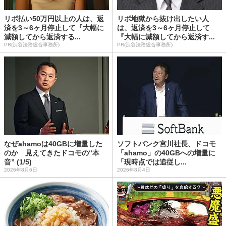
リボ払い50万円以上の人は、返
リボ地獄から抜け出したい人
済を3～6ヶ月停止して『大幅に
は、返済を3～6ヶ月停止して
減額してから返済する...
『大幅に減額してから返済す...
PR(渋谷法務総合事務所)
PR(渋谷法務総合事務所)
なぜahamoは40GBに増量した
ソフトバンク宮川社長、ドコモ
のか 見えてきたドコモの“本
「ahamo」の40GBへの増量に
音” (1/5)
「現時点では追従し...
2026年8月6日
2026年8月4日