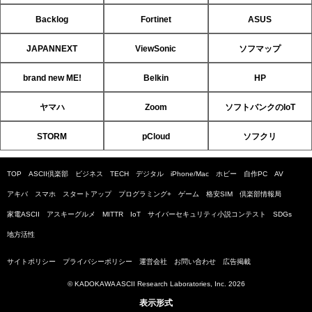
Backlog
Fortinet
ASUS
JAPANNEXT
ViewSonic
ソフマップ
brand new ME!
Belkin
HP
ヤマハ
Zoom
ソフトバンクのIoT
STORM
pCloud
ソフクリ
TOP
ASCII倶楽部
ビジネス
TECH
デジタル
iPhone/Mac
ホビー
自作PC
AV
アキバ
スマホ
スタートアップ
プログラミング+
ゲーム
格安SIM
倶楽部情報局
家電ASCII
アスキーグルメ
MITTR
IoT
サイバーセキュリティ小説コンテスト
SDGs
地方活性
サイトポリシー
プライバシーポリシー
運営会社
お問い合わせ
広告掲載
© KADOKAWA ASCII Research Laboratories, Inc. 2026
表示形式