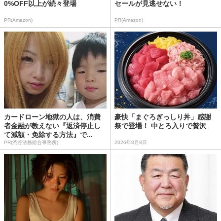
0%OFF以上が続々登場
セールが見逃せない！
PR(Amazon)
PR(Amazon)
カードローン地獄の人は、消費
豪快「まぐろぎっしり丼」感謝
者金融が教えない『返済停止し
祭で登場！ 中とろ入りで贅沢
て減額・免除する方法』で...
PR(渋谷法務総合事務所)
2026年8月8日