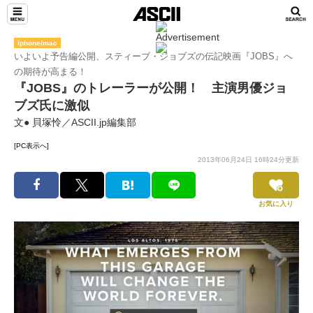
iphone/mac
いよいよ予告編公開、スティーブ・ジョブズの伝記映画『JOBS』へ
の期待が高まる！
『JOBS』のトレーラーが公開！ 主演男優ジョ
ブズ氏に激似
文● 貝塚怜／ASCII.jp編集部
[PC表示へ]
2013年06月24日 16時24分更新
お気に入り