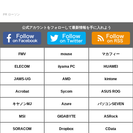
PR ローソン
公式アカウントをフォローして最新情報を手に入れよう
FMV
mouse
マカフィー
ELECOM
iiyama PC
HUAWEI
JAWS-UG
AMD
kintone
Acrobat
Sycom
ASUS ROG
キヤノンMJ
Azure
パソコンSEVEN
MSI
GIGABYTE
ASRock
SORACOM
Dropbox
CData