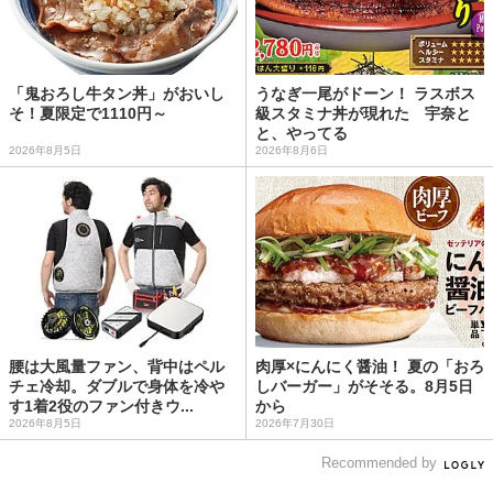
「鬼おろし牛タン丼」がおいし
うなぎ一尾がドーン！ ラスボス
そ！夏限定で1110円～
級スタミナ丼が現れた 宇奈と
と、やってる
2026年8月5日
2026年8月6日
腰は大風量ファン、背中はペル
肉厚×にんにく醤油！ 夏の「おろ
チェ冷却。ダブルで身体を冷や
しバーガー」がそそる。8月5日
す1着2役のファン付きウ...
から
2026年8月5日
2026年7月30日
Recommended by