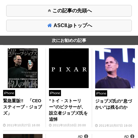
この記事の先頭へ
ASCII.jpトップへ
次にお勧めの記事
iPhone
iPhone
iPhone
緊急重版!! 「CEO
“トイ・ストーリ
ジョブズ氏の“息づ
スティーブ・ジョブ
ー”のピクサーが、
かい”は残るのか
ズ」
設立者ジョブズ氏を
追悼
2011年10月27日 16:00
2011年10月10日 20:00
2011年10月07日 19:00
AD
AD