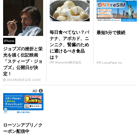
毎日食べてない？バ
最短5分で接続
ナナ、アボカド、ニ
iPhone
ンニク、腎臓のため
ジョブズの挫折と栄
に避けるべき食品
光を描く伝記映画
は？
「スティーブ・ジョ
PR Skyrocket株式会社
PR LotusFlare Inc
ブズ」公開日が決
定！
2013年08月12日 13:00
AD
ローソンアプリ／ク
ーポン配信中