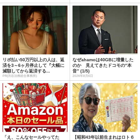
リボ払い50万円以上の人は、返
なぜahamoは40GBに増量した
済を3～6ヶ月停止して『大幅に
のか 見えてきたドコモの“本
減額してから返済する...
音” (1/5)
PR(渋谷法務総合事務所)
2026年8月6日
「え、こんなセールやってた
【昭和43年以前生まれはロト６