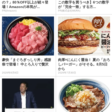
の？」80％OFF以上が続々登
この数字を買うべき】6つの数字
場！Amazonの本気が...
が「完全一致」する方...
PR(Amazon)
PR(株式会社MURA)
豪快「まぐろぎっしり丼」感謝
肉厚×にんにく醤油！ 夏の「おろ
祭で登場！ 中とろ入りで贅沢
しバーガー」がそそる。8月5日
から
2026年8月8日
2026年7月30日