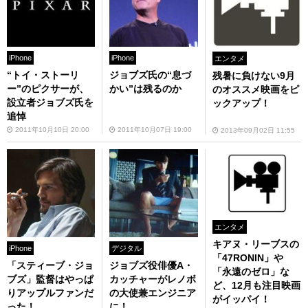
iPhone
iPhone
エンタメ
“トイ・ストーリ
ジョブズ氏の“息づ
残暑に負けない9月
ー”のピクサーが、
かい”は残るのか
のオススメ映画をピ
設立者ジョブズ氏を
ックアップ！
追悼
2011年10月10日 20:00
2011年10月07日 19:00
2013年09月02日 11:55
エンタメ
キアヌ・リーブスの
iPhone
デジタル
「47RONIN」や
「スティーブ・ジョ
ジョブズ役俳優A・
「永遠のゼロ」な
ブズ」監督はやっぱ
カッチャーがレノボ
ど、12月も注目映画
りアップルファンだ
の大使兼エンジニア
がイッパイ！
った！
に！