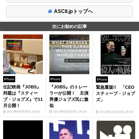
ASCII.jpトップへ
次にお勧めの記事
iPhone
iPhone
iPhone
伝記映画『JOBS』
『JOBS』のトレー
緊急重版!! 「CEO
邦題は『スティー
ラーが公開！ 主演
スティーブ・ジョブ
ブ・ジョブズ』で11
男優ジョブズ氏に激
ズ」
月公開！
似
2013年06月28日 18:00
2013年06月24日 16:24
2011年10月27日 16:00