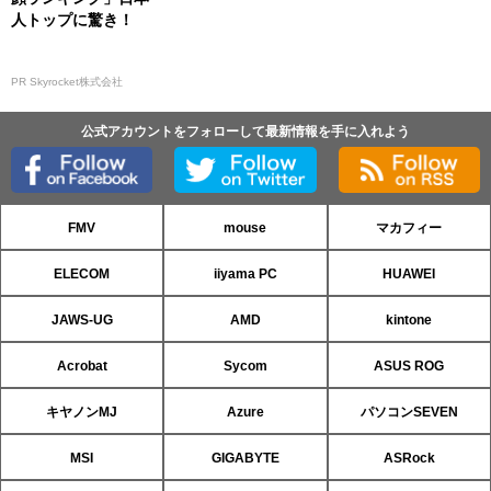
人トップに驚き！
PR Skyrocket株式会社
公式アカウントをフォローして最新情報を手に入れよう
FMV
mouse
マカフィー
ELECOM
iiyama PC
HUAWEI
JAWS-UG
AMD
kintone
Acrobat
Sycom
ASUS ROG
キヤノンMJ
Azure
パソコンSEVEN
MSI
GIGABYTE
ASRock