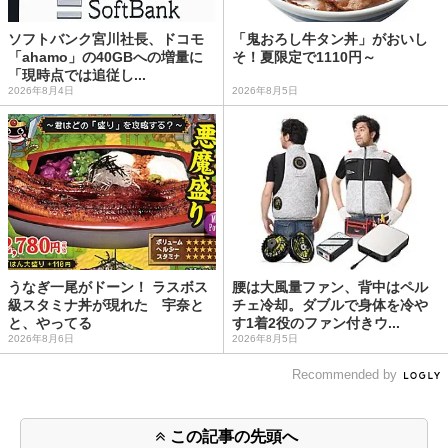
ソフトバンク宮川社長、ドコモ
「鬼おろし牛タン丼」がおいし
「ahamo」の40GBへの増量に
そ！夏限定で1110円～
「現時点では追従し...
2026年8月4日
2026年8月5日
うなぎ一尾がドーン！ ラスボス
腰は大風量ファン、背中はペル
級スタミナ丼が現れた 宇奈と
チェ冷却。ダブルで身体を冷や
と、やってる
す1着2役のファン付きウ...
2026年8月6日
2026年8月5日
Recommended by
この記事の先頭へ