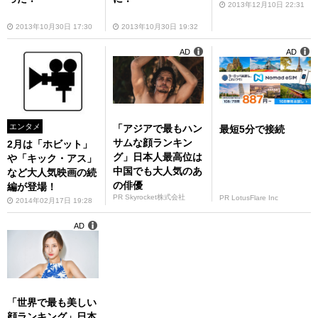
2013年12月10日 22:31
2013年10月30日 17:30
2013年10月30日 19:32
AD
AD
エンタメ
「アジアで最もハン
最短5分で接続
サムな顔ランキン
2月は「ホビット」
グ」日本人最高位は
や「キック・アス」
中国でも大人気のあ
など大人気映画の続
の俳優
編が登場！
PR Skyrocket株式会社
PR LotusFlare Inc
2014年02月17日 19:28
AD
「世界で最も美しい
顔ランキング」日本