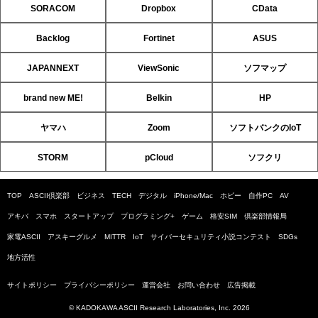
SORACOM
Dropbox
CData
Backlog
Fortinet
ASUS
JAPANNEXT
ViewSonic
ソフマップ
brand new ME!
Belkin
HP
ヤマハ
Zoom
ソフトバンクのIoT
STORM
pCloud
ソフクリ
TOP
ASCII倶楽部
ビジネス
TECH
デジタル
iPhone/Mac
ホビー
自作PC
AV
アキバ
スマホ
スタートアップ
プログラミング+
ゲーム
格安SIM
倶楽部情報局
家電ASCII
アスキーグルメ
MITTR
IoT
サイバーセキュリティ小説コンテスト
SDGs
地方活性
サイトポリシー
プライバシーポリシー
運営会社
お問い合わせ
広告掲載
© KADOKAWA ASCII Research Laboratories, Inc. 2026