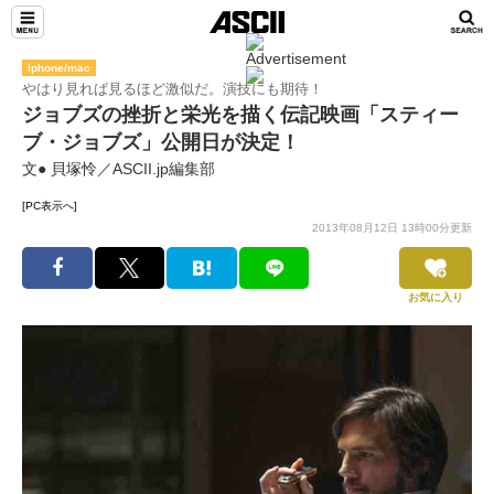
iphone/mac
やはり見れば見るほど激似だ。演技にも期待！
ジョブズの挫折と栄光を描く伝記映画「スティー
ブ・ジョブズ」公開日が決定！
文● 貝塚怜／ASCII.jp編集部
[PC表示へ]
2013年08月12日 13時00分更新
お気に入り