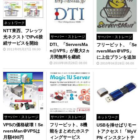
ネットワーク
NTT東西、フレッツ
光ネクストでIPv6接
サーバー・ストレージ
サーバー・ストレージ
続サービスを開始
DTI、「ServersMa
フリービット、「Se
2011年05月27日 06:00
n@VPS」が最大2ヵ
rversMan＠VPS」
月間無料を継続
に上位プランを追加
2010年06月28日 06:00
2010年04月28日 06:00
サーバー・ストレージ
サーバー・ストレージ
ネットワーク
VPSの価格破壊！Se
フリービット、8機
USBを挿せばリモー
rversMan＠VPSは
能をまとめたホステ
トアクセス！「MyV
月額490円
ィングサービス
PN インスタントテ