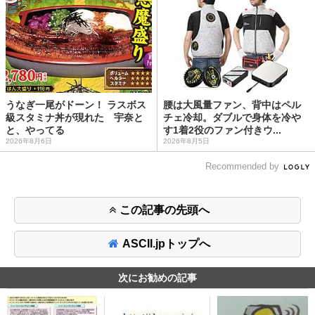
うなぎ一尾がドーン！ ラスボス
腰は大風量ファン、背中はペル
級スタミナ丼が現れた 宇奈と
チェ冷却。ダブルで身体を冷や
と、やってる
す1着2役のファン付きウ...
2026年8月6日
2026年8月5日
Recommended by
この記事の先頭へ
ASCII.jpトップへ
次にお勧めの記事