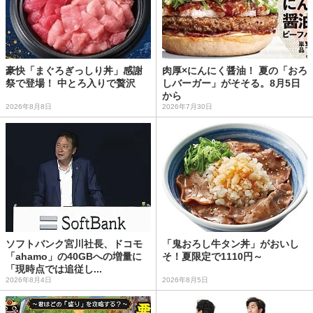
豪快「まぐろぎっしり丼」感謝
肉厚×にんにく醤油！ 夏の「おろ
祭で登場！ 中とろ入りで贅沢
しバーガー」がそそる。8月5日
から
2026年8月8日
2026年7月30日
ソフトバンク宮川社長、ドコモ
「鬼おろし牛タン丼」がおいし
「ahamo」の40GBへの増量に
そ！夏限定で1110円～
「現時点では追従し...
2026年8月4日
2026年8月5日