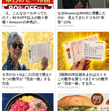
「え、こんなセールやってた
なぜahamoは40GBに増量した
の？」80％OFF以上が続々登
のか 見えてきたドコモの“本
場！Amazonの本気が...
音” (1/5)
PR(Amazon)
2026年8月6日
８月のロト6はこの方法で買え!!
【昭和43年以前生まれはロト６
６つの数字が『完全一致』する
この数字を買うべき】6つの数字
方法
が「完全一致」する方...
PR(株式会社MURA)
PR(株式会社MURA)