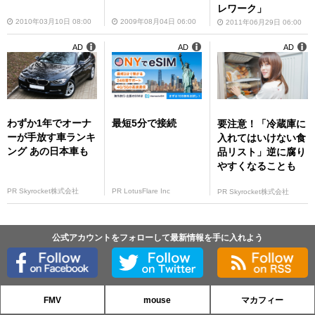
レワーク」
2010年03月10日 08:00
2009年08月04日 06:00
2011年06月29日 06:00
AD
AD
AD
わずか1年でオーナ
最短5分で接続
要注意！「冷蔵庫に
ーが手放す車ランキ
入れてはいけない食
ング あの日本車も
品リスト」逆に腐り
やすくなることも
PR Skyrocket株式会社
PR LotusFlare Inc
PR Skyrocket株式会社
公式アカウントをフォローして最新情報を手に入れよう
FMV
mouse
マカフィー