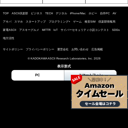
TOP
ASCII倶楽部
ビジネス
TECH
デジタル
iPhone/Mac
ホビー
自作PC
AV
アキバ
スマホ
スタートアップ
プログラミング+
ゲーム
格安SIM
倶楽部情報局
家電ASCII
アスキーグルメ
MITTR
IoT
サイバーセキュリティ小説コンテスト
SDGs
地方活性
サイトポリシー
プライバシーポリシー
運営会社
お問い合わせ
広告掲載
© KADOKAWA ASCII Research Laboratories, Inc. 2026
表示形式
PC
スマートフォン