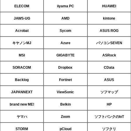
ELECOM
iiyama PC
HUAWEI
JAWS-UG
AMD
kintone
Acrobat
Sycom
ASUS ROG
キヤノンMJ
Azure
パソコンSEVEN
MSI
GIGABYTE
ASRock
SORACOM
Dropbox
CData
Backlog
Fortinet
ASUS
JAPANNEXT
ViewSonic
ソフマップ
brand new ME!
Belkin
HP
ヤマハ
Zoom
ソフトバンクのIoT
STORM
pCloud
ソフクリ