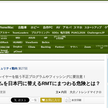
Phone/Mac
自動車
ホビー
自作PC
AV
アキバ
スマホ
ゲ
スタートアップ
アスキー
TeamLeaders
プログラミング+
SDGs
地方活性
PUACL2026
ChallengersJP
パソコン
ゲーミングPC
MSI
ASUS
HP
STORM
SEVEN
ASRock
HUAWEI
ViewSonic
Belkin
ソフトバンクの
Dropbox
CData
Backlog
Fortinet
ヤマハ
Zoom
ORACOM
IoT
brand
pCloud
new ME!
キュリティ動向
第27回
レイヤーを狙う不正プログラムやフィッシングに要注意！
ムを日本円に替えるRMTにまつわる危険とは？
分更新
文● 内田 大介／トレンドマイクロ
お気に入り
一覧