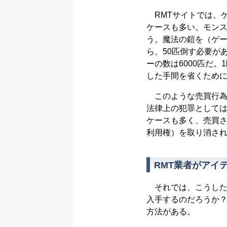
RMTサイトでは、
ケースも多い。モンス
う。魔法の鎧を（ゲー
ら、50匹倒す必要が
ーの数は6000匹だ。
した手間を省くために
このような売買行為
法律上の犯罪として
ケースも多く、売買
利用権）を取り消さ
RMT業者がアイ
それでは、こうした
入手するのだろうか
方法がある。