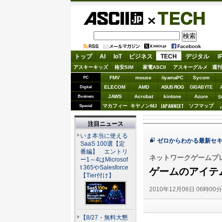
ASCII.jp
TECH
トップ
AI
IoT
ビジネス
TECH
デジタル
i
アスキーキッズ
格安SIM
家電ASCII
アスキーグルメ
週刊
FMV
mouse
iiyamaPC
Sycom
PC
ELECOM
AMD
ASUS ROG
Digital
GIGABYTE
JAWS
Acrobat
kintone
Azure
Business
S
JAPANNEXT
マカフィー
キヤノンMJ
ソフマップ
Special
注目ニュース
いま本当に使える
ゼロからわかる最新セ
SaaS 100選【定
番編】 エントリ
ネットワークゲームプ
ー1～4はMicrosof
t 365やSalesforce
ゲームのアイテ
【Tier付け】
2010年12月06日 06時00
【8/27・無料大懇