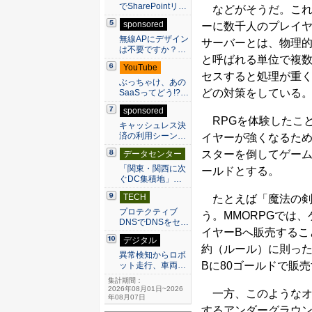
でSharePointリ…
などがそうだ。これら
sponsored
ーに数千人のプレイヤ
無線APにデザイン
サーバーとは、物理的
は不要ですか？…
と呼ばれる単位で複数
YouTube
セスすると処理が重く
ぶっちゃけ、あの
どの対策をしている
SaaSってどう!?…
sponsored
RPGを体験したこ
キャッシュレス決
済の利用シーン…
イヤーが強くなるた
スターを倒してゲー
データセンター
「関東・関西に次
ールドとする。
ぐDC集積地」…
TECH
たとえば「魔法の剣」
プロテクティブ
う。MMORPGでは
DNSでDNSをセ…
イヤーBへ販売するこ
デジタル
約（ルール）に則った
異常検知からロボ
Bに80ゴールドで販
ット走行、車両…
集計期間：
2026年08月01日~2026
一方、このようなオ
年08月07日
するアンダーグラウン