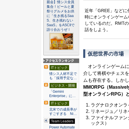
親会】情シス全員
集合！ビールと夏
近年「GREE」など
祭りグルメをお供
に「生き残るSaa
時にオンラインゲーム
S、生き残れない
しているのだ。RMT
SaaS」をASCIIで
話をしよう。
語り合おうぜ！
仮想世界の市場
アクセスランキン
オンラインゲームに
ITトピック
グ
介して将棋やチェス
情シス人材不足で
も「採用予定な…
ムも存在する。しか
ビジネス・開発
MMORPG（Massively
「Gemini
型オンラインRPG）
Enterprise」に…
ITトピック
ラグナロクオンラ
北米での成長率が
リネージュ／リネ
すごすぎる Ni…
ファイナルファン
Team Leaders
ックス）
Power Automate