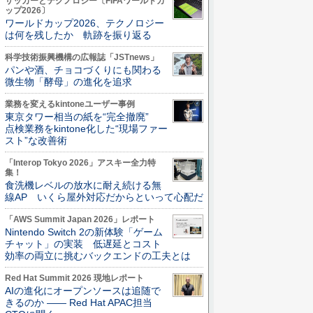
サッカーとテクノロジー〔FIFAワールドカ
ップ2026〕
ワールドカップ2026、テクノロジー
は何を残したか 軌跡を振り返る
科学技術振興機構の広報誌「JSTnews」
パンや酒、チョコづくりにも関わる
微生物「酵母」の進化を追求
業務を変えるkintoneユーザー事例
東京タワー相当の紙を“完全撤廃”
点検業務をkintone化した“現場ファー
スト”な改善術
「Interop Tokyo 2026」アスキー全力特
集！
食洗機レベルの放水に耐え続ける無
線AP いくら屋外対応だからといって心配だ
「AWS Summit Japan 2026」レポート
Nintendo Switch 2の新体験「ゲーム
チャット」の実装 低遅延とコスト
効率の両立に挑むバックエンドの工夫とは
Red Hat Summit 2026 現地レポート
AIの進化にオープンソースは追随で
きるのか ―― Red Hat APAC担当