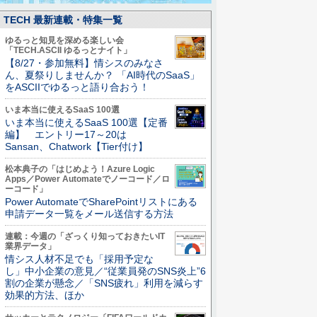
TECH 最新連載・特集一覧
ゆるっと知見を深める楽しい会
「TECH.ASCII ゆるっとナイト」
【8/27・参加無料】情シスのみなさ
ん、夏祭りしませんか？ 「AI時代のSaaS」
をASCIIでゆるっと語り合おう！
いま本当に使えるSaaS 100選
いま本当に使えるSaaS 100選【定番
編】 エントリー17～20は
Sansan、Chatwork【Tier付け】
松本典子の「はじめよう！Azure Logic
Apps／Power Automateでノーコード／ロ
ーコード」
Power AutomateでSharePointリストにある
申請データ一覧をメール送信する方法
連載：今週の「ざっくり知っておきたいIT
業界データ」
情シス人材不足でも「採用予定な
し」中小企業の意見／“従業員発のSNS炎上”6
割の企業が懸念／「SNS疲れ」利用を減らす
効果的方法、ほか