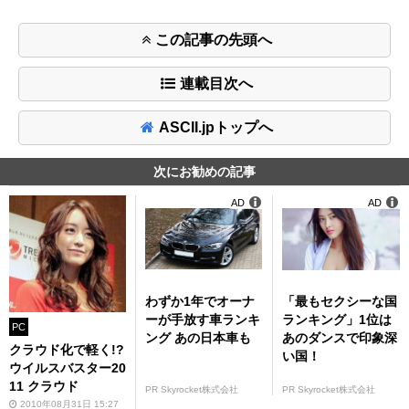
この記事の先頭へ
連載目次へ
ASCII.jpトップへ
次にお勧めの記事
AD
AD
わずか1年でオーナ
「最もセクシーな国
ーが手放す車ランキ
ランキング」1位は
PC
ング あの日本車も
あのダンスで印象深
クラウド化で軽く!?
い国！
ウイルスバスター20
11 クラウド
PR Skyrocket株式会社
PR Skyrocket株式会社
2010年08月31日 15:27