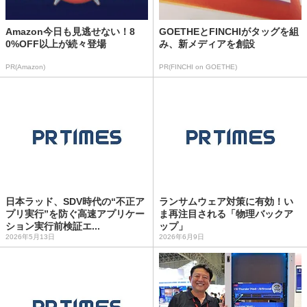
Amazon今日も見逃せない！8
GOETHEとFINCHIがタッグを組
0%OFF以上が続々登場
み、新メディアを創設
PR(Amazon)
PR(FINCHI on GOETHE)
日本ラッド、SDV時代の“不正ア
ランサムウェア対策に有効！い
プリ実行”を防ぐ高速アプリケー
ま再注目される「物理バックア
ション実行前検証エ...
ップ」
2026年5月13日
2026年6月9日