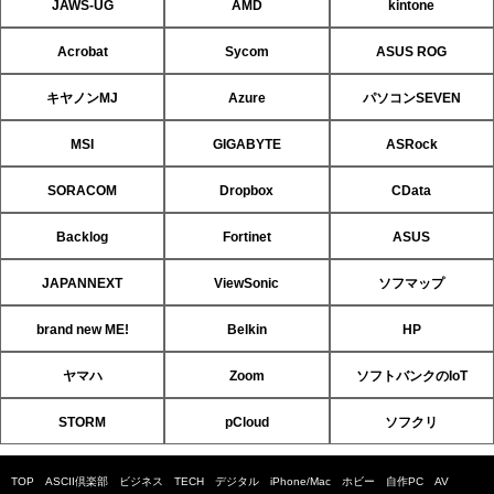
JAWS-UG
AMD
kintone
Acrobat
Sycom
ASUS ROG
キヤノンMJ
Azure
パソコンSEVEN
MSI
GIGABYTE
ASRock
SORACOM
Dropbox
CData
Backlog
Fortinet
ASUS
JAPANNEXT
ViewSonic
ソフマップ
brand new ME!
Belkin
HP
ヤマハ
Zoom
ソフトバンクのIoT
STORM
pCloud
ソフクリ
TOP
ASCII倶楽部
ビジネス
TECH
デジタル
iPhone/Mac
ホビー
自作PC
AV