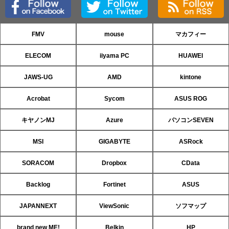
FMV
mouse
マカフィー
ELECOM
iiyama PC
HUAWEI
JAWS-UG
AMD
kintone
Acrobat
Sycom
ASUS ROG
キヤノンMJ
Azure
パソコンSEVEN
MSI
GIGABYTE
ASRock
SORACOM
Dropbox
CData
Backlog
Fortinet
ASUS
JAPANNEXT
ViewSonic
ソフマップ
brand new ME!
Belkin
HP