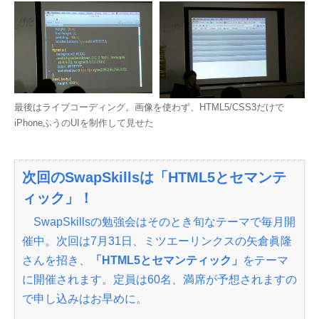
最後はライブコーディング。画像を使わず、HTML5/CSS3だけで
iPhoneふうのUIを制作して見せた
次回のSwapSkillsは「HTML5とセマンテ
ィック」！
SwapSkillsの勉強会はそのとき旬なテーマで毎月開
催中。次回は7月31日、ミツエーリンクスの矢倉眞隆
さんを招き、
「HTML5とセマンティック」
をテーマ
に開催されます。定員は60名、満席が予想されますの
で申し込みはお早めに。