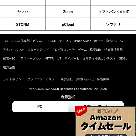
ヤマハ
Zoom
ソフトバンクのIoT
STORM
pCloud
ソフクリ
TOP
ASCII倶楽部
ビジネス
TECH
デジタル
iPhone/Mac
ホビー
自作PC
AV
アキバ
スマホ
スタートアップ
プログラミング+
ゲーム
格安SIM
倶楽部情報局
家電ASCII
アスキーグルメ
MITTR
IoT
サイバーセキュリティ小説コンテスト
SDGs
地方活性
サイトポリシー
プライバシーポリシー
運営会社
お問い合わせ
広告掲載
© KADOKAWA ASCII Research Laboratories, Inc. 2026
表示形式
PC
スマートフォン