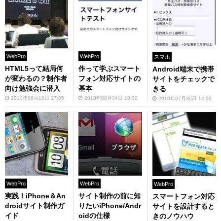
WebPro
WebPro
スマホ
HTML5って結局何
作って学ぶスマート
Android端末で携帯
が変わるの？制作者
フォン対応サイトの
サイトをチェックで
向け勉強会に潜入
基本
きる
2010年06月18日 17:05
2010年08月04日 10:00
2010年07月30日 12:00
WebPro
WebPro
WebPro
実践！iPhone＆An
サイト制作の前に知
スマートフォン対応
droidサイト制作ガ
りたいiPhone/Andr
サイトを設計すると
イド
oidの仕様
きのノウハウ