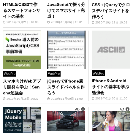
HTML5/CSS3で作
JavaScriptで振り分
CSS＋jQueryでクロ
るスマートフォンサ
けてスマホサイト完
スデバイスサイトを
イトの基本
成！
作ろう
2010年09月21日 10:00
2010年10月06日 13:01
2010年10月18日 10:01
WebPro
WebPro
WebPro
iPhone＆Android
スマホ向けWebアプ
jQueryでiPhone風
サイトの基本を学ぶ
リ開発を学ぶ！Sen
スライドパネルを作
勉強会
cha勉強会
ろう
2011年01月06日 11:00
2010年10月15日 20:37
2010年11月09日 11:00
AD
AD