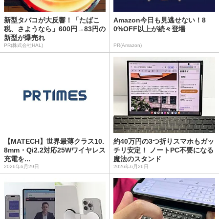
新型タバコが大反響！「たばこ
Amazon今日も見逃せない！8
税、さようなら」600円→83円の
0%OFF以上が続々登場
新型が爆売れ
PR(株式会社HAL)
PR(Amazon)
【MATECH】世界最薄クラス10.
約40万円の3つ折りスマホもガッ
8mm・Qi2.2対応25Wワイヤレス
チリ安定！ ノートPC不要になる
充電を...
魔法のスタンド
2026年6月29日
2026年6月26日