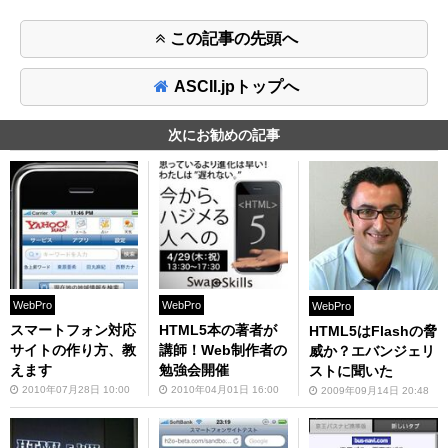
この記事の先頭へ
ASCII.jpトップへ
次にお勧めの記事
WebPro
WebPro
WebPro
スマートフォン対応
HTML5本の著者が
HTML5はFlashの脅
サイトの作り方、教
講師！Web制作者の
威か？エバンジェリ
えます
勉強会開催
ストに聞いた
2010年07月28日 10:00
2010年04月01日 16:00
2009年09月14日 20:48