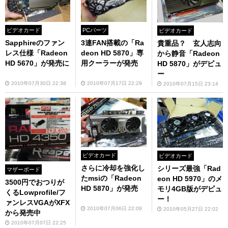
ビデオカード
PCパーツ
ビデオカード
Sapphireのファン
3連FAN搭載の「Ra
貴重品？ 玄人志向
レス仕様「Radeon
deon HD 5870」専
から静音「Radeon
HD 5670」が発売に
用クーラーが発売
HD 5870」がデビュ
ー
2010年07月30日 22:38
2010年07月17日 22:29
2010年07月15日 23:14
ビデオカード
ビデオカード
さらに冷却を強化し
シリーズ最強「Rad
マザーボード
たmsiの「Radeon
eon HD 5970」のメ
3500円でおつりが
HD 5870」が発売
モリ4GB版がデビュ
くるLowprofile/フ
ー！
ァンレスVGAがXFX
2010年07月06日 22:09
2010年05月27日 22:02
から発売中
2010年07月07日 22:25