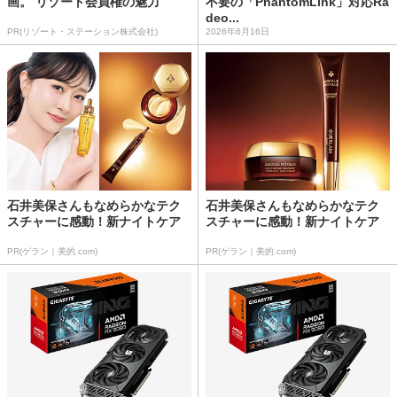
画。 リゾート会員権の魅力
不要の「PhantomLink」対応Ra
deo...
PR(リゾート・ステーション株式会社)
2026年6月16日
石井美保さんもなめらかなテク
石井美保さんもなめらかなテク
スチャーに感動！新ナイトケア
スチャーに感動！新ナイトケア
PR(ゲラン｜美的.com)
PR(ゲラン｜美的.com)