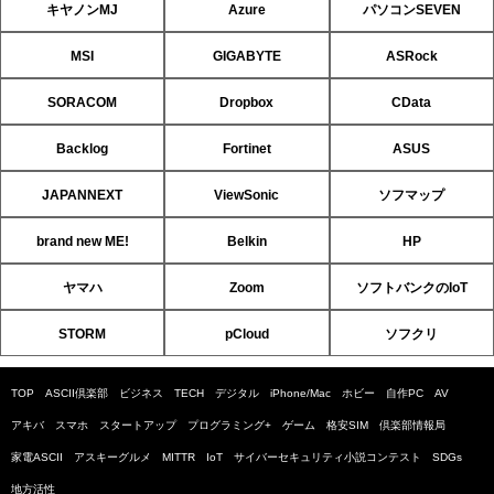
キヤノンMJ
Azure
パソコンSEVEN
MSI
GIGABYTE
ASRock
SORACOM
Dropbox
CData
Backlog
Fortinet
ASUS
JAPANNEXT
ViewSonic
ソフマップ
brand new ME!
Belkin
HP
ヤマハ
Zoom
ソフトバンクのIoT
STORM
pCloud
ソフクリ
TOP
ASCII倶楽部
ビジネス
TECH
デジタル
iPhone/Mac
ホビー
自作PC
AV
アキバ
スマホ
スタートアップ
プログラミング+
ゲーム
格安SIM
倶楽部情報局
家電ASCII
アスキーグルメ
MITTR
IoT
サイバーセキュリティ小説コンテスト
SDGs
地方活性