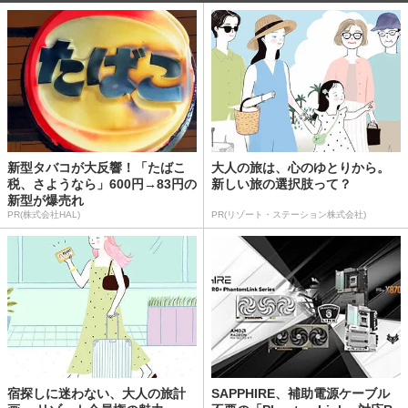
新型タバコが大反響！「たばこ
大人の旅は、心のゆとりから。
税、さようなら」600円→83円の
新しい旅の選択肢って？
新型が爆売れ
PR(株式会社HAL)
PR(リゾート・ステーション株式会社)
宿探しに迷わない、大人の旅計
SAPPHIRE、補助電源ケーブル