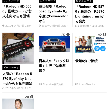
ビデオカード
ビデオカード
ビデオカード
「Radeon HD 555
連日登場「Radeon
「Radeon HD 587
0」搭載カードが玄
5870 Eyefinity 6」
0」最速の「R5870
人志向からも登場
今度はPowercolor
Lightning」msiか
から
ら発売
2010年04月07日 22:44
2010年04月03日 22:37
2010年04月02日 22:33
AD
AD
日本人の「バック駐
最短5分で接続
車」世界では非常
ビデオカード
識？
人気の「Radeon 5
870 Eyefinity 6」、
msiからも販売開始
PR Skyrocket株式会社
PR LotusFlare Inc
2010年04月02日 21:51
AD