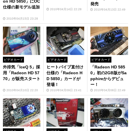
on HD 5850」にOC
発売
仕様の新モデル追加
2010年04月14日 22:28
2010年04月13日 22:49
2010年04月15日 23:28
ビデオカード
ビデオカード
ビデオカード
外排気「IceQ 5」採
ヒートパイプ直付け
「Radeon HD 585
用「Radeon HD 57
仕様の「Radeon H
0」初の2GB版がSa
70」が販売スタート
D 5850」カードが
pphireからデビュ
登場！
ー！
2010年04月10日 22:20
2010年04月09日 23:41
2010年04月08日 22:49