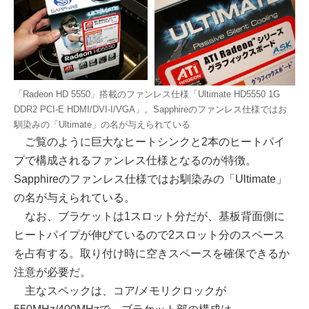
「Radeon HD 5550」搭載のファンレス仕様「Ultimate HD5550 1G
DDR2 PCI-E HDMI/DVI-I/VGA」。Sapphireのファンレス仕様ではお
馴染みの「Ultimate」の名が与えられている
ご覧のように巨大なヒートシンクと2本のヒートパイ
プで構成されるファンレス仕様となるのが特徴。
Sapphireのファンレス仕様ではお馴染みの「Ultimate」
の名が与えられている。
なお、ブラケットは1スロット分だが、基板背面側に
ヒートパイプが伸びているので2スロット分のスペース
を占有する。取り付け時に空きスペースを確保できるか
注意が必要だ。
主なスペックは、コア/メモリクロックが