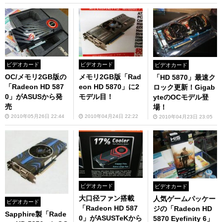
ビデオカード
ビデオカード
ビデオカード
OC/メモリ2GB版の
メモリ2GB版「Rad
「HD 5870」最速ク
「Radeon HD 587
eon HD 5870」に2
ロック更新！Gigab
0」がASUSから発
モデル目！
yteのOCモデル登
売
場！
2010年05月26日 22:44
2010年04月24日 22:22
2010年04月23日 23:05
ビデオカード
ビデオカード
大口径ファン搭載
人気ゲームパッケー
ビデオカード
「Radeon HD 587
ジの「Radeon HD
Sapphire製「Rade
0」がASUSTeKから
5870 Eyefinity 6」