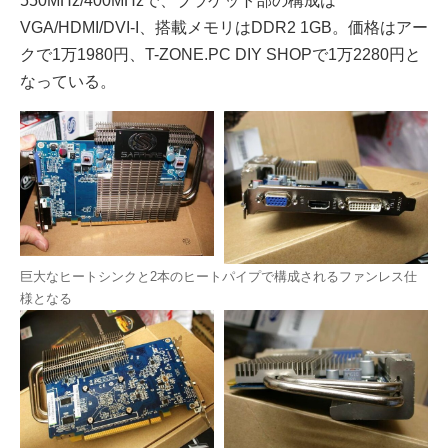
550MHz/400MHzで、ブラケット部の構成は
VGA/HDMI/DVI-I、搭載メモリはDDR2 1GB。価格はアー
クで1万1980円、T-ZONE.PC DIY SHOPで1万2280円と
なっている。
巨大なヒートシンクと2本のヒートパイプで構成されるファンレス仕
様となる