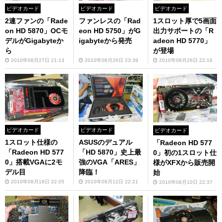
ビデオカード
ビデオカード
ビデオカード
2連ファンの「Rade
ファンレスの「Rad
1スロット厚で5画面
on HD 5870」OCモ
eon HD 5750」がG
出力サポートの「R
デルがGigabyteか
igabyteから発売
adeon HD 5770」
ら
が登場
2010年08月27日 21:13
2010年08月26日 23:39
2010年08月26日 22:16
ビデオカード
ビデオカード
ビデオカード
1スロット仕様の
ASUSのデュアル
「Radeon HD 577
「Radeon HD 577
「HD 5870」史上最
0」初の1スロット仕
0」搭載VGAに2モ
強のVGA「ARES」
様がXFXから販売開
デル目
降臨！
始
2010年08月18日 22:05
2010年08月12日 22:21
2010年08月10日 22:37