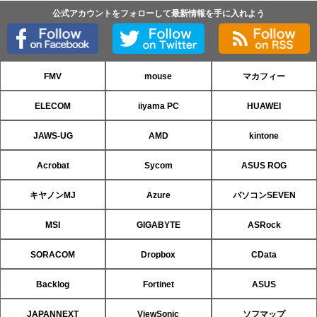
公式アカウントをフォローして最新情報を手に入れよう
FMV
mouse
マカフィー
ELECOM
iiyama PC
HUAWEI
JAWS-UG
AMD
kintone
Acrobat
Sycom
ASUS ROG
キヤノンMJ
Azure
パソコンSEVEN
MSI
GIGABYTE
ASRock
SORACOM
Dropbox
CData
Backlog
Fortinet
ASUS
JAPANNEXT
ViewSonic
ソフマップ