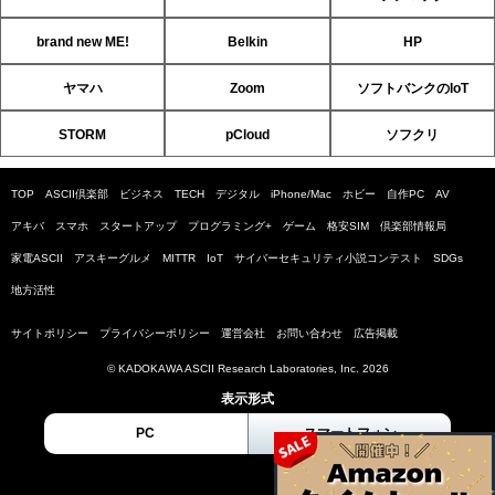
brand new ME!
Belkin
HP
ヤマハ
Zoom
ソフトバンクのIoT
STORM
pCloud
ソフクリ
TOP
ASCII倶楽部
ビジネス
TECH
デジタル
iPhone/Mac
ホビー
自作PC
AV
アキバ
スマホ
スタートアップ
プログラミング+
ゲーム
格安SIM
倶楽部情報局
家電ASCII
アスキーグルメ
MITTR
IoT
サイバーセキュリティ小説コンテスト
SDGs
地方活性
サイトポリシー
プライバシーポリシー
運営会社
お問い合わせ
広告掲載
© KADOKAWA ASCII Research Laboratories, Inc. 2026
表示形式
PC
スマートフォン