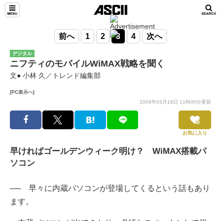
前へ
1
2
3
4
次へ
デジタル
ニフティのモバイルWiMAX戦略を聞く
文● 小林 久／トレンド編集部
[PC表示へ]
2009年03月18日 11時00分更新
お気に入り
早ければゴールデンウィーク明け？ WiMAX搭載パ
ソコン
── 早々に内蔵パソコンが登場してくるという話もあり
ます。