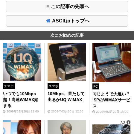
この記事の先頭へ
ASCII.jpトップへ
次にお勧めの記事
スマホ
スマホ
PC
いつでも10Mbps
10Mbps、果たして
同じようで大違い？
超！高速WiMAX始
出るかUQ WiMAX
ISPのWiMAXサービ
まる
ス
2009年02月28日 12:00
2009年03月06日 12:00
2009年03月20日 14:00
AD