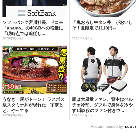
ソフトバンク宮川社長、ドコモ
「鬼おろし牛タン丼」がおいし
「ahamo」の40GBへの増量に
そ！夏限定で1110円～
「現時点では追従し...
2026年8月4日
2026年8月5日
うなぎ一尾がドーン！ ラスボス
腰は大風量ファン、背中はペル
級スタミナ丼が現れた 宇奈と
チェ冷却。ダブルで身体を冷や
と、やってる
す1着2役のファン付きウ...
2026年8月6日
2026年8月5日
Recommended by