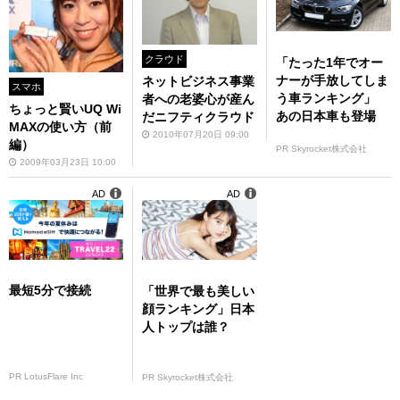
クラウド
「たった1年でオー
ナーが手放してしま
ネットビジネス事業
スマホ
う車ランキング」
者への老婆心が産ん
ちょっと賢いUQ Wi
あの日本車も登場
だニフティクラウド
MAXの使い方（前
2010年07月20日 09:00
編）
PR Skyrocket株式会社
2009年03月23日 10:00
AD
AD
最短5分で接続
「世界で最も美しい
顔ランキング」日本
人トップは誰？
PR LotusFlare Inc
PR Skyrocket株式会社