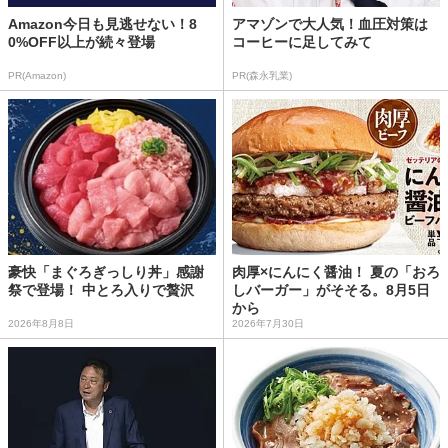
Amazon今日も見逃せない！8
アマゾンで大人気！血圧対策は
0%OFF以上が続々登場
コーヒーに足してみて
PR(Amazon)
PR(森永乳業)
豪快「まぐろぎっしり丼」感謝
肉厚×にんにく醤油！ 夏の「おろ
祭で登場！ 中とろ入りで贅沢
しバーガー」がそそる。8月5日
から
2026年8月8日
2026年7月30日