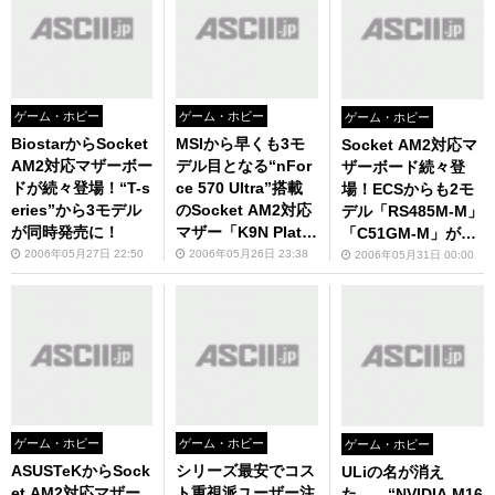
機まで勢揃い!!
ゲーム・ホビー
ゲーム・ホビー
ゲーム・ホビー
BiostarからSocket
MSIから早くも3モ
Socket AM2対応マ
AM2対応マザーボー
デル目となる“nFor
ザーボード続々登
ドが続々登場！“T-s
ce 570 Ultra”搭載
場！ECSからも2モ
eries”から3モデル
のSocket AM2対応
デル「RS485M-M」
が同時発売に！
マザー「K9N Platin
「C51GM-M」がデ
um」が登場！
ビュー！
2006年05月27日 22:50
2006年05月26日 23:38
2006年05月31日 00:00
ゲーム・ホビー
ゲーム・ホビー
ゲーム・ホビー
ASUSTeKからSock
シリーズ最安でコス
ULiの名が消え
et AM2対応マザー
ト重視派ユーザー注
た……“NVIDIA M16