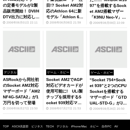
の定番モデルが2製
目!? Socket AM2対
97”を搭載するSock
品販売開始！ DVI/H
応のAthlon 64に新
et AM2搭載マザー
DTV出力に対応した
モデル「Athlon 64
「K9NU Neo-V」が
モデルもあり！
3000+」が登場
MSIから発売に! 同
2006年06月01日 22:11
2006年06月08日 21:59
2006年06月09日 22:09
時に“nForce 57
0”を採用する廉価モ
デルも
デジタル
ゲーム・ホビー
ゲーム・ホビー
ASRockから同社初
Socket AM2でAGP
“Socket 754+Sock
のSocket AM2対応
対応ビデオカードが
et 939”と2つのCPU
マザーボード「AM2
使用可能に! ULi製
Socketを搭載する
NF4G-SATA2」が1
チップを採用するS
マザーボード「GTD
万円を切って登場
ocket 939対応マザ
UAL-STD-G」がJet
ーボードが発売
wayから発売に！
2006年06月27日 23:50
2006年07月27日 21:53
2006年09月26日 20:50
TOP
ASCII倶楽部
ビジネス
TECH
デジタル
iPhone/Mac
ホビー
自作PC
AV