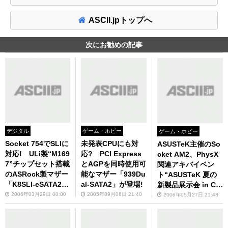
ASCII.jpトップへ
次にお勧めの記事
デジタル
ゲーム・ホビー
ゲーム・ホビー
Socket 754でSLIに
未発表CPUにも対
ASUSTeK主催のSo
対応! ULi製“M169
応? PCI Express
cket AM2、PhysX
7”チップセット搭載
とAGPを同時使用可
関連アキバイベン
のASRock製マザー
能なマザー「939Du
ト“ASUSTeK 夏の
「K8SLI-eSATA2」
al-SATA2」が登場!
新製品展示会 in CA
が登場!
FFE SOLARE Linu
2006年03月29日 00:00
2005年09月06日 21:40
2006年05月27日 21:43
x(AKIHABARA)”が
本日開催！ 未発売
モデルから往年の名