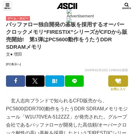
ゲーム・ホビー
バッファロー独自開発の基板を採用するオーバー
クロックメモリ“FIRESTIX”シリーズがCFDから販
売開始! 第1弾はPC5600動作をうたうDDR
SDRAMメモリ
文● 増田
[PC表示へ]
2006年02月18日 21時00分更新
お気に入り
玄人志向ブランドで知られるCFD販売から、
PC5600(DDR700)動作をうたうDDR SDRAMメモリモジ
ュール「W1U70VEA-512ZZZ」が発売された。グループ
会社であるバッファローが開発した高信頼/オーバークロ
ック耐性の高い基板を採用したという“FIRESTIX”シリー