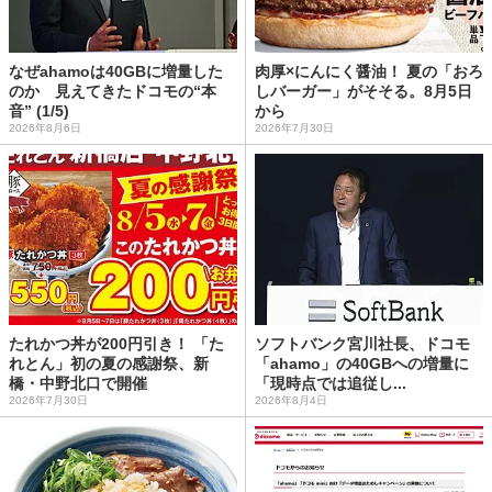
なぜahamoは40GBに増量した
肉厚×にんにく醤油！ 夏の「おろ
のか 見えてきたドコモの“本
しバーガー」がそそる。8月5日
音” (1/5)
から
2026年8月6日
2026年7月30日
たれかつ丼が200円引き！ 「た
ソフトバンク宮川社長、ドコモ
れとん」初の夏の感謝祭、新
「ahamo」の40GBへの増量に
橋・中野北口で開催
「現時点では追従し...
2026年7月30日
2026年8月4日