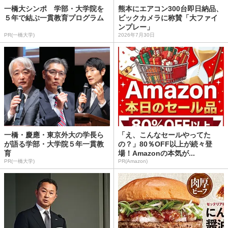
一橋大シンポ 学部・大学院を
熊本にエアコン300台即日納品、
５年で結ぶ一貫教育プログラム
ビックカメラに称賛「大ファイ
ンプレー」
PR(一橋大学)
2026年7月30日
一橋・慶應・東京外大の学長ら
「え、こんなセールやってた
が語る学部・大学院５年一貫教
の？」80％OFF以上が続々登
育
場！Amazonの本気が...
PR(一橋大学)
PR(Amazon)