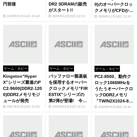
円前後
DR2 SDRAMの販売
0)のオーバークロッ
がスタート!!
クメモリがCFDから
発売に！
2006年01月14日 20:40
2005年12月28日 22:21
2006年11月18日 22:33
ゲーム・ホビー
ゲーム・ホビー
ゲーム・ホビー
Kingston“Hyper
バッファロー製基板
PC2-8500、動作ク
X”シリーズ最速のP
を採用するオーバー
ロック1066MHzを
C2-9600(DDR2-120
クロックメモリ“FIR
うたうオーバークロ
0)DDR2メモリモジ
ESTIX”シリーズの
ックDDR2メモリ
ュールが発売
第2弾が登場! 今度
「TWIN2X1024-850
はPC2-8000動作!
0」がCorsairから
2007年01月19日 22:00
2006年02月25日 22:22
2006年03月18日 23:44