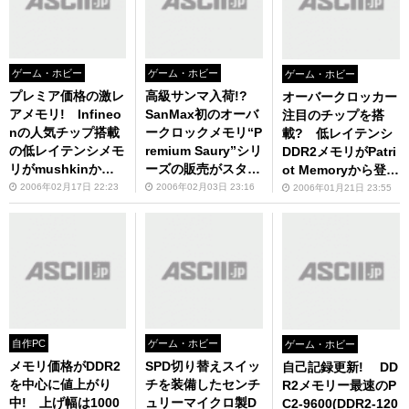
ゲーム・ホビー
ゲーム・ホビー
ゲーム・ホビー
プレミア価格の激レ
高級サンマ入荷!?
オーバークロッカー
アメモリ! Infineo
SanMax初のオーバ
注目のチップを搭
nの人気チップ搭載
ークロックメモリ“P
載? 低レイテンシ
の低レイテンシメモ
remium Saury”シリ
DDR2メモリがPatri
リがmushkinから
ーズの販売がスター
ot Memoryから登
登場!
ト！
場!
2006年02月17日 22:23
2006年02月03日 23:16
2006年01月21日 23:55
自作PC
ゲーム・ホビー
ゲーム・ホビー
メモリ価格がDDR2
SPD切り替えスイッ
自己記録更新! DD
を中心に値上がり
チを装備したセンチ
R2メモリー最速のP
中! 上げ幅は1000
ュリーマイクロ製D
C2-9600(DDR2-120