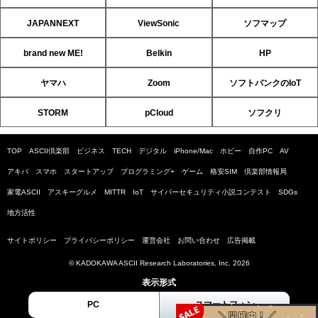
JAPANNEXT
ViewSonic
ソフマップ
brand new ME!
Belkin
HP
ヤマハ
Zoom
ソフトバンクのIoT
STORM
pCloud
ソフクリ
TOP
ASCII倶楽部
ビジネス
TECH
デジタル
iPhone/Mac
ホビー
自作PC
AV
アキバ
スマホ
スタートアップ
プログラミング+
ゲーム
格安SIM
倶楽部情報局
家電ASCII
アスキーグルメ
MITTR
IoT
サイバーセキュリティ小説コンテスト
SDGs
地方活性
サイトポリシー
プライバシーポリシー
運営会社
お問い合わせ
広告掲載
© KADOKAWA ASCII Research Laboratories, Inc. 2026
表示形式
PC
スマートフォン