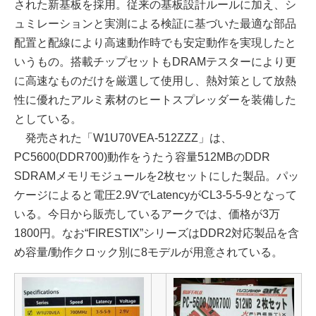
された新基板を採用。従来の基板設計ルールに加え、シ
ュミレーションと実測による検証に基づいた最適な部品
配置と配線により高速動作時でも安定動作を実現したと
いうもの。搭載チップセットもDRAMテスターにより更
に高速なものだけを厳選して使用し、熱対策として放熱
性に優れたアルミ素材のヒートスプレッダーを装備した
としている。
発売された「W1U70VEA-512ZZZ」は、
PC5600(DDR700)動作をうたう容量512MBのDDR
SDRAMメモリモジュールを2枚セットにした製品。パッ
ケージによると電圧2.9VでLatencyがCL3-5-5-9となって
いる。今日から販売しているアークでは、価格が3万
1800円。なお“FIRESTIX”シリーズはDDR2対応製品を含
め容量/動作クロック別に8モデルが用意されている。