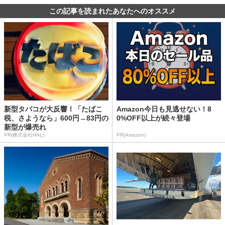
この記事を読まれたあなたへのオススメ
新型タバコが大反響！「たばこ
Amazon今日も見逃せない！8
税、さようなら」600円→83円の
0%OFF以上が続々登場
新型が爆売れ
PR(株式会社HAL)
PR(Amazon)