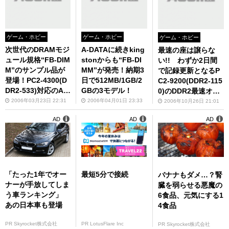
ゲーム・ホビー
ゲーム・ホビー
ゲーム・ホビー
次世代のDRAMモジ
A-DATAに続きking
最速の座は譲らな
ュール規格“FB-DIM
stonからも“FB-DI
い!! わずか2日間
M”のサンプル品が
MM”が発売！納期3
で記録更新となるP
登場！PC2-4300(D
日で512MB/1GB/2
C2-9200(DDR2-115
DR2-533)対応のA-
GBの3モデル！
0)のDDR2最速オー
DATA製で週末から
バークロックメモリ
2006年03月23日 22:31
2006年04月01日 23:33
2006年10月26日 21:01
展示予定！
が登場!!
AD
AD
AD
「たった1年でオー
最短5分で接続
バナナもダメ…？腎
ナーが手放してしま
臓を弱らせる悪魔の
う車ランキング」
6食品、元気にする1
あの日本車も登場
4食品
PR Skyrocket株式会社
PR LotusFlare Inc
PR Skyrocket株式会社