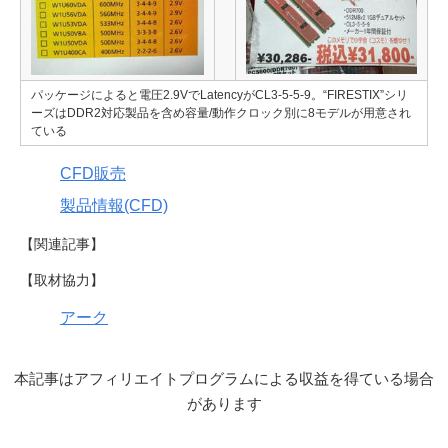
パッケージによると電圧2.9VでLatencyがCL3-5-5-9。“FIRESTIX”シリ
ーズはDDR2対応製品を含め容量/動作クロック別に8モデルが用意され
ている
CFD販売
製品情報(CFD)
【関連記事】
【取材協力】
アーク
本記事はアフィリエイトプログラムによる収益を得ている場合
があります