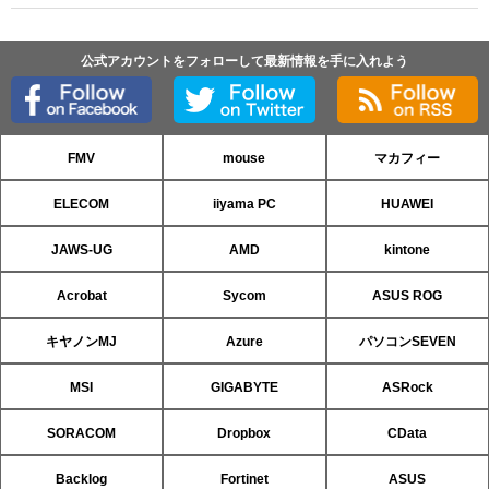
公式アカウントをフォローして最新情報を手に入れよう
FMV
mouse
マカフィー
ELECOM
iiyama PC
HUAWEI
JAWS-UG
AMD
kintone
Acrobat
Sycom
ASUS ROG
キヤノンMJ
Azure
パソコンSEVEN
MSI
GIGABYTE
ASRock
SORACOM
Dropbox
CData
Backlog
Fortinet
ASUS