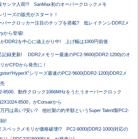
級サンマ入荷!? SanMax初のオーバークロックメモ
ury”シリーズの販売がスタート！
ーバークロッカー注目のチップを搭載? 低レイテンシDDR2メ
oryから登場!
がDDR2を中心に値上がり中! 上げ幅は1000円前後
記録更新! DDR2メモリー最速のPC2-9600(DDR2-1200)のオ
リがCFDから発売に！
ngston“HyperX”シリーズ最速のPC2-9600(DDR2-1200)DDR2メ
売
C2-8500、動作クロック1066MHzをうたうオーバークロック
X1024-8500」がCorsairから
万円は高い?安い? 他社製の約半額というSuper Talent製PC2-
始!
スペックメモリが価格破壊!? PC2-8000(DDR2-1000)対応の
y製メモリ「PDC22G8000ELK」が発売に!