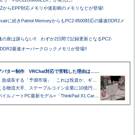
CZからEPP対応メモリや迷彩柄のメモリなどが登場!
rsairに続きPatriot MemoryからもPC2-8500対応の爆速DDR2メ
速の座は譲らない!! わずか2日間で記録更新となるPC2-
50)のDDR2最速オーバークロックメモリが登場!!
uberアバター制作 VRChat対応で苦戦した理由は……
プロ野球も対象に、急成長する「予測市場」 これは投資か、ギャンブルか
アマゾン配送を支える物流大手、ステーブルコイン企業に10億円投資のワケ
あこがれの旗艦モバイルノートPC最新モデル=「ThinkPad X1 Carbon Gen 14 Aura Edition」実機レビュー