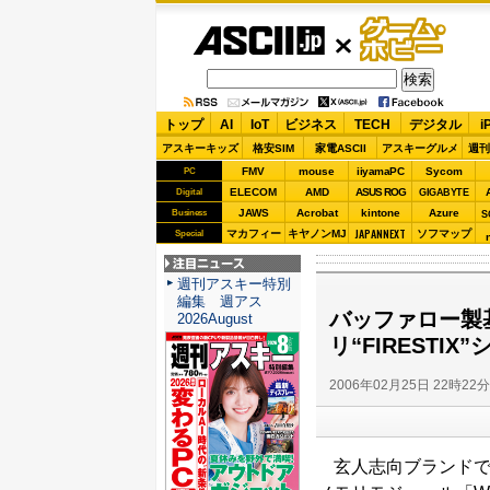
ASCII.jp
ゲーム・
ホビー
トップ
AI
IoT
ビジネス
TECH
デジタル
i
アスキーキッズ
格安SIM
家電ASCII
アスキーグルメ
週刊
FMV
mouse
iiyamaPC
Sycom
PC
ELECOM
AMD
ASUS ROG
Digital
GIGABYTE
JAWS
Acrobat
kintone
Azure
Business
S
JAPANNEXT
マカフィー
キヤノンMJ
ソフマップ
Special
注目ニュース
週刊アスキー特別
編集 週アス
バッファロー製
2026August
リ“FIRESTI
2006年02月25日 22時22
玄人志向ブランドで知ら