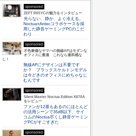
sponsored
ZEFT R65YCの魅力をインタビュー
光らない、静か、よく冷える。
Noctua×Antecコラボケースを採
用した静音ゲーミングPCのこだ
わり
sponsored
才色兼備なヤマハの無線APはモダンな
オフィスに最適 これなら違和感な
し！
無線APにデザインは不要です
か？ ブラックスケルトンモデル
は今どきのオフィスにめちゃなじ
むんです
sponsored
Silent Master Noctua Edition X870A
をレビュー
ファンが12基もあるのにほとんど
の活用シーンで35dB以下、サイ
コムのNoctua尽くし静音ゲーミン
グPCがすごすぎた
sponsored