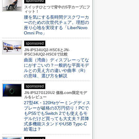
sponsored
スイッチひとつで背中のS字カーブにフ
ィット！
腰を気にする長時間デスクワーカ
ーのための次世代チェア。理想の
座り心地を実現する「LiberNovo
Omni Pro」
sponsored
JN-IPS34UQ2-HSC6とJN-
IPSC34UQ2-HSC6で比較
曲面（湾曲）ディスプレーってな
にがすごいの？一般的な平面モデ
ルとの見え方の違いや曲率（R）
の意味、選び方を解説
sponsored
JN-IPS27G120U2 価格.com限定モデ
ルをレビュー
27型4K・120Hzゲーミングディス
プレーが破格の3万円切り！PCで
もPS5でもSwitch 2でも使えるモ
デルだけど買っても大丈夫？昇降
式多機能スタンドやUSB Typc-C
給電は？