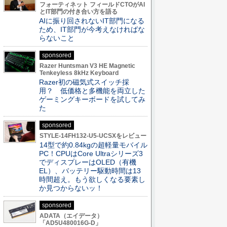
フォーティネット フィールドCTOがAI
とIT部門の付き合い方を語る
AIに振り回されないIT部門になる
ため、IT部門が今考えなければな
らないこと
sponsored
Razer Huntsman V3 HE Magnetic
Tenkeyless 8kHz Keyboard
Razer初の磁気式スイッチ採
用？ 低価格と多機能を両立した
ゲーミングキーボードを試してみ
た
sponsored
STYLE-14FH132-U5-UCSXをレビュー
14型で約0.84kgの超軽量モバイル
PC！CPUはCore Ultraシリーズ3
でディスプレーはOLED（有機
EL）、バッテリー駆動時間は13
時間超え。もう欲しくなる要素し
か見つからないッ！
sponsored
ADATA（エイデータ）
「AD5U480016G-D」