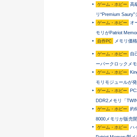
高
ゲーム・ホビー
リ“Premium Sa
オ
ゲーム・ホビー
モリがPatriot Mem
メモリ価格
自作PC
自己
ゲーム・ホビー
ーバークロックメモ
Ki
ゲーム・ホビー
モリモジュールが発
P
ゲーム・ホビー
DDR2メモリ「TWIN2
約6
ゲーム・ホビー
8000メモリが販売開
ハイ
ゲーム・ホビー
Patriot Memor