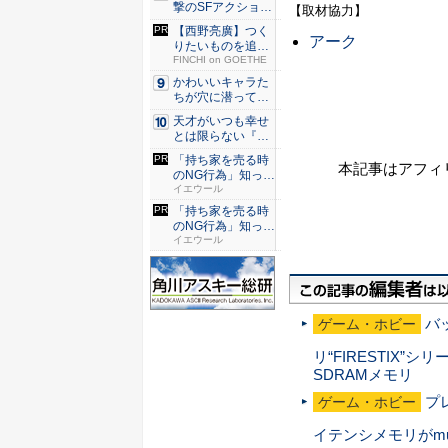
撃のSFアクション
【取材協力】
『G...
【西野亮廣】つく
アーク
りたいものを追求
できる環...
FINCHI on GOETHE
かわいいキャラた
ちが穴に潜ってひ
どい目に...
天才がいつも幸せ
とは限らない『ダ
イヤモン...
「持ち家を売る時
本記事はアフィ
のNG行為」知って
るだけ...
イエウール
「持ち家を売る時
のNG行為」知って
るだけ...
イエウール
バ
ゲーム・ホビー
リ“FIRESTIX”
SDRAMメモリ
プ
ゲーム・ホビー
イテンシメモリがmus