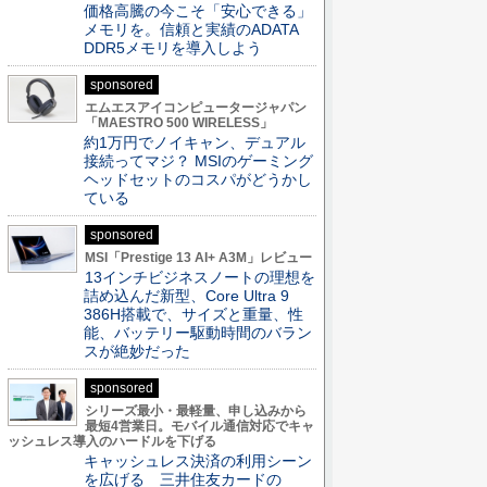
価格高騰の今こそ「安心できる」
メモリを。信頼と実績のADATA
DDR5メモリを導入しよう
sponsored
エムエスアイコンピュータージャパン
「MAESTRO 500 WIRELESS」
約1万円でノイキャン、デュアル
接続ってマジ？ MSIのゲーミング
ヘッドセットのコスパがどうかし
ている
sponsored
MSI「Prestige 13 AI+ A3M」レビュー
13インチビジネスノートの理想を
詰め込んだ新型、Core Ultra 9
386H搭載で、サイズと重量、性
能、バッテリー駆動時間のバラン
スが絶妙だった
sponsored
シリーズ最小・最軽量、申し込みから
最短4営業日。モバイル通信対応でキャ
ッシュレス導入のハードルを下げる
キャッシュレス決済の利用シーン
を広げる 三井住友カードの