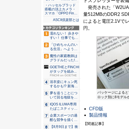
トスプレッダーを装
・ハッセルブラッド
発売された「W2UA6VC
搭載の頂上カメラ・
スマホ「OPPO Fin…
量512MBのDDR2
ASCII倶楽部とは
によると電圧2.1Vでレ
円。
濡れない！ 歩きや
すい！ 仕事でも履
ける...
「ひめちゃんのい
る生活」へようこ
そ！ 「...
魔性の家庭教師は
グラドルだった!?
村雨...
GOETHEとFINCHI
がタッグを組み...
FINCHI on GOETHE
浴衣姿にキュン死
するかも!? 新海ま
きが...
パッケージによると電圧
夢を追うことにつ
ロック別に8モデル
いて回る地獄を描
く『二階...
IQOS ILUMA専用
CFD販
たばこスティッ
ク...
製品情報
企業スポーツの過
酷な競争を描く『J
【関連記事】
JM ...
【8月9日まで】衝