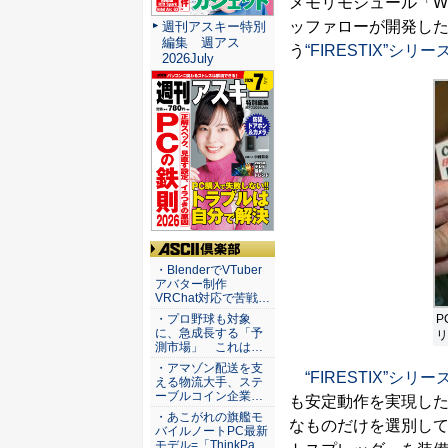
メモリモジュール「W2
ッファローが開発した
週刊アスキー特別
編集 週アス
う
“FIRESTIX”シリー
2026July
ASCII倶楽部
・BlenderでVTuber
アバター制作
VRChat対応で苦戦…
P
・プロ野球も対象
に、急成長する「予
リ
測市場」 これは…
・アマゾン配送を支
“FIRESTIX”シリー
える物流大手、ステ
ーブルコイン企業…
も安定動作を実現した
・あこがれの旗艦モ
なものだけを選別し
バイルノートPC最新
モデル=「ThinkPa…