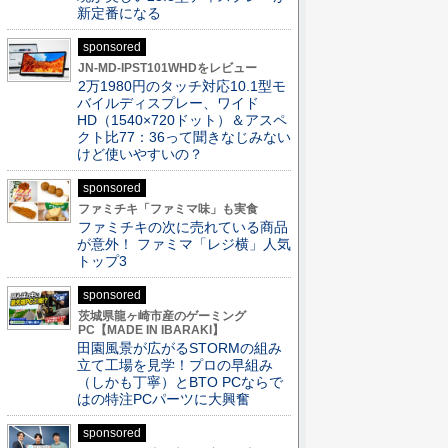
新定番になる
sponsored
JN-MD-IPST101WHDをレビュー
2万1980円のタッチ対応10.1型モ
バイルディスプレー、ワイド
HD（1540×720ドット）＆アスペ
クト比77：36って聞きなじみない
けど使いやすいの？
sponsored
ファミチキ「ファミマ味」も実食
ファミチキの次に売れている商品
が意外！ ファミマ「レジ横」人気
トップ3
sponsored
茨城県龍ヶ崎市産のゲーミング
PC【MADE IN IBARAKI】
田園風景が広がるSTORMの組み
立て工場を見学！プロの早組み
（しかも丁寧）とBTO PCならで
はの特注PCパーツに大興奮
sponsored