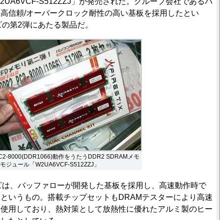
UA6VCF-S512ZZJ」が発売された。グループ会社であるバ
高信頼/オーバークロック耐性の高い基板を採用したとい
ズ
の第2弾にあたる製品だ。
C2-8000(DDR1066)動作をうたうDDR2 SDRAMメモ
モジュール「W2UA6VCF-S512ZZJ」
ズ
は、バッファローが開発した基板を採用し、高速動作時で
というもの。搭載チップセットもDRAMテスターにより高速
て使用しており、熱対策として放熱性に優れたアルミ製のヒー