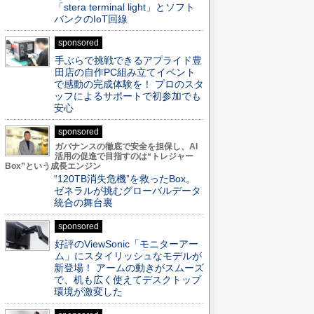
「stera terminal light」とソフト
バンクのIoT回線
sponsored
手ぶらで挑戦できるアプライド豊
田店の自作PC組み立てイベント
で感動の完成体験を！ プロのスタ
ッフによるサポートで初参加でも
安心
sponsored
ガバナンスの徹底で安全を担保し、AI
活用の促進で目指すのは“トレジャー
Box”という成長エンジン
“120TB消失危機”を救ったBox。
ゼネラルが挑むグローバルデータ
統合の舞台裏
sponsored
好評のViewSonic「モニターアー
ム」にスタイリッシュなモデルが
新登場！ アームの動きがスムーズ
で、机も広く使えてデスクトップ
環境が激変した