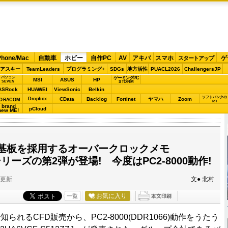
Phone/Mac
自動車
ホビー
自作PC
AV
アキバ
スマホ
ゲ
スタートアップ
アスキー
TeamLeaders
プログラミング+
SDGs
地方活性
PUACL2026
ChallengersJP
パソコン
ゲーミングPC
MSI
ASUS
HP
STORM
SEVEN
ASRock
HUAWEI
ViewSonic
Belkin
ソフトバンクの
Dropbox
CData
Backlog
Fortinet
ヤマハ
Zoom
ORACOM
IoT
brand
pCloud
new ME!
基板を採用するオーバークロックメモ
X”シリーズの第2弾が登場! 今度はPC2-8000動作!
分更新
文● 北村
お気に入り
一覧
れるCFD販売から、PC2-8000(DDR1066)動作をうたう