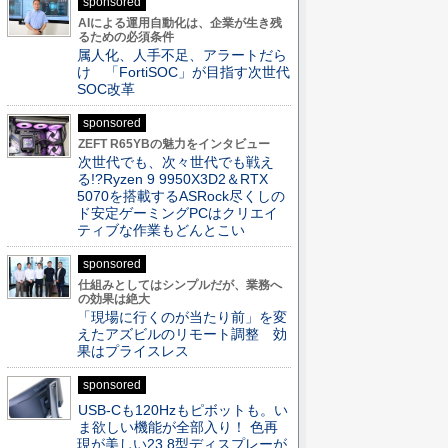
sponsored
AIによる運用自動化は、企業が生き残
るための必須条件
属人化、人手不足、アラートだら
け 「FortiSOC」が目指す次世代
SOC改革
sponsored
ZEFT R65YBの魅力をインタビュー
次世代でも、次々世代でも戦え
る!?Ryzen 9 9950X3D2＆RTX
5070を搭載するASRock尽くしの
ド安定ゲーミングPCはクリエイ
ティブな作業もどんとこい
sponsored
仕組みとしてはシンプルだが、業務へ
の効果は絶大
「現場に行くのが当たり前」を変
えたアズビルのリモート調整 効
果はプライスレス
sponsored
USB-Cも120Hzもピボットも。い
ま欲しい機能が全部入り！ 色再
現が美しい23.8型ディスプレーが