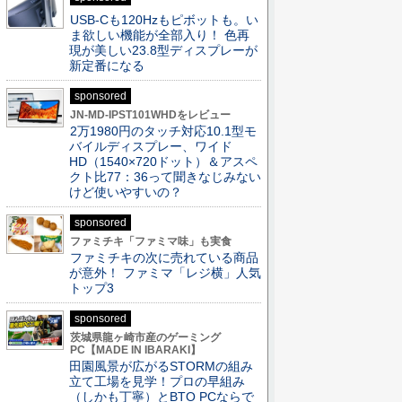
USB-Cも120Hzもピボットも。い
ま欲しい機能が全部入り！ 色再
現が美しい23.8型ディスプレーが
新定番になる
sponsored
JN-MD-IPST101WHDをレビュー
2万1980円のタッチ対応10.1型モ
バイルディスプレー、ワイド
HD（1540×720ドット）＆アスペ
クト比77：36って聞きなじみない
けど使いやすいの？
sponsored
ファミチキ「ファミマ味」も実食
ファミチキの次に売れている商品
が意外！ ファミマ「レジ横」人気
トップ3
sponsored
茨城県龍ヶ崎市産のゲーミング
PC【MADE IN IBARAKI】
田園風景が広がるSTORMの組み
立て工場を見学！プロの早組み
（しかも丁寧）とBTO PCならで