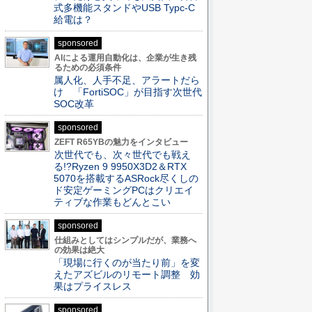
式多機能スタンドやUSB Typc-C
給電は？
sponsored
AIによる運用自動化は、企業が生き残
るための必須条件
属人化、人手不足、アラートだら
け 「FortiSOC」が目指す次世代
SOC改革
sponsored
ZEFT R65YBの魅力をインタビュー
次世代でも、次々世代でも戦え
る!?Ryzen 9 9950X3D2＆RTX
5070を搭載するASRock尽くしの
ド安定ゲーミングPCはクリエイ
ティブな作業もどんとこい
sponsored
仕組みとしてはシンプルだが、業務へ
の効果は絶大
「現場に行くのが当たり前」を変
えたアズビルのリモート調整 効
果はプライスレス
sponsored