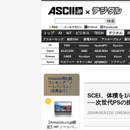
ASCII.jp
デジタル
トップ
AI
IoT
ビジネス
TECH
デジタル
i
アスキーキッズ
格安SIM
家電ASCII
アスキーグルメ
週刊
FMV
mouse
iiyamaPC
Sycom
PC
ELECOM
AMD
ASUS ROG
Digital
GIGABYTE
JAWS
Acrobat
kintone
Azure
Business
S
JAPANNEXT
マカフィー
キヤノンMJ
ソフマップ
Special
Amazon売れ筋
ランキング「ノ
ートパソコン」
（在庫あり）
SCEI、体積を
──次世代PS
1
2004年09月22日 15時36
【Amazon.co.jp限
定】HP ノートパソ