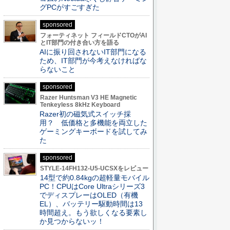
グPCがすごすぎた
sponsored
フォーティネット フィールドCTOがAI
とIT部門の付き合い方を語る
AIに振り回されないIT部門になる
ため、IT部門が今考えなければな
らないこと
sponsored
Razer Huntsman V3 HE Magnetic
Tenkeyless 8kHz Keyboard
Razer初の磁気式スイッチ採
用？ 低価格と多機能を両立した
ゲーミングキーボードを試してみ
た
sponsored
STYLE-14FH132-U5-UCSXをレビュー
14型で約0.84kgの超軽量モバイル
PC！CPUはCore Ultraシリーズ3
でディスプレーはOLED（有機
EL）、バッテリー駆動時間は13
時間超え。もう欲しくなる要素し
か見つからないッ！