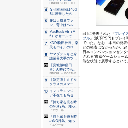
FINCHI on GOETHE
なぜahamoは40G
Bに増量したの
か ...
腰は大風量ファ
ン、背中はペルチ
ェ冷却。ダ...
MacBook Air（M
5月に発表された『
プレイ
5）がセールで...
ブル
』(以下PSP)もプレ
ていた。なお、本日の発表
KDDI松田社長、楽
どの発表はなかったが、24
天モバイルのロー
ミン...
日本コンベンションセンター
ヤマダデンキと介
される“東京ゲームショー20
護業界大手のツク
能な状態で展示するという
イが協業...
【見城徹×藤田
晋】AI時代でも変
わらない...
FINCHI on GOETHE
【決定版】ミドル
クラスのスマート
フォンの...
インフラエンジニ
ア不在でも高セキ
ュリティ...
「持ち家を売る時
のNG行為」知って
るだけ...
イエウール
「持ち家を売る時
のNG行為」知って
るだけ...
イエウール