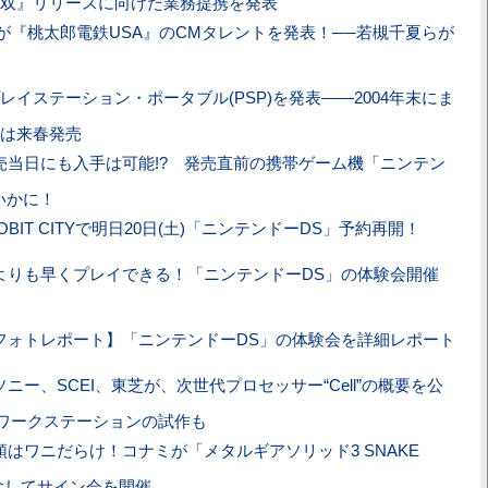
双』リリースに向けた業務提携を発表
が『桃太郎電鉄USA』のCMタレントを発表！──若槻千夏らが
プレイステーション・ポータブル(PSP)を発表――2004年末にま
は来春発売
売当日にも入手は可能!? 発売直前の携帯ゲーム機「ニンテン
いかに！
OBIT CITYで明日20日(土)「ニンテンドーDS」予約再開！
よりも早くプレイできる！「ニンテンドーDS」の体験会開催
フォトレポート】「ニンテンドーDS」の体験会を詳細レポート
ソニー、SCEI、東芝が、次世代プロセッサー“Cell”の概要を公
スのワークステーションの試作も
頭はワニだらけ！コナミが「メタルギアソリッド3 SNAKE
記念してサイン会を開催