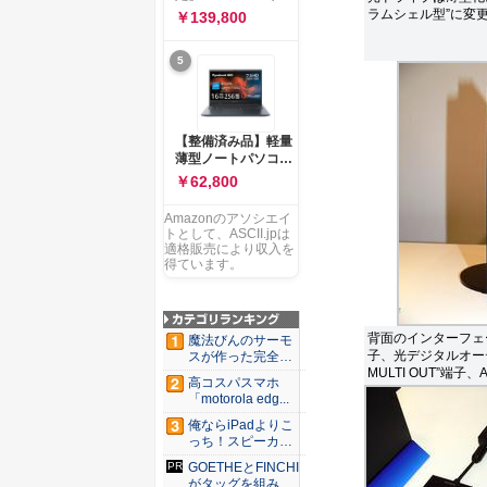
ー 83K9003JJP ノー
ソコン Vivobook 15
ラムシェル型”に変
￥139,800
トPC
M1502NAQ 15.6イ
ンチ AMD Ryzen 7
5
170 メモリ16GB
SSD 512GB
Microsoft 365
Personal (24か月版)
搭載 Windows 11 重
【整備済み品】軽量
量1.7kg Wi-Fi 6E ク
薄型ノートパソコン
ワイエットブルー
dynabook G83 ■
￥62,800
M1502NAQ-
13.3型
R7165BUWS
FHD(1920x1080) -
Amazonのアソシエイ
高性能第11世代Core
トとして、ASCII.jpは
i5-1135G7 - メモリ
適格販売により収入を
16GB - SSD 256GB
得ています。
- Webカメラ -
WiFi&Bluetooth -
USB Type-C - MS
Office 2021 - Win11
背面のインターフェース
魔法びんのサーモ
搭載
子、光デジタルオー
スが作った完全遮
MULTI OUT”端
光100...
高コスパスマホ
「motorola edg...
俺ならiPadよりこ
っち！スピーカー
9個...
GOETHEとFINCHI
がタッグを組み...