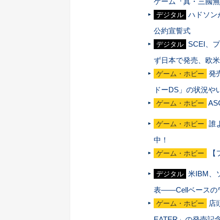
ゲーム『真・三國無
ハドソン
デジタル
公約宣誓式
SCEI、
デジタル
ず日本で発売、欧米
発
ゲーム・ホビー
ドーDS」の状況や
AS
ゲーム・ホビー
誰
ゲーム・ホビー
中！
【
ゲーム・ホビー
米IBM、
デジタル
表――Cellベー
店
ゲーム・ホビー
EATER」の発売