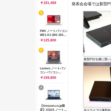
コン 15-fd 15.6イン
￥181,469
発表会会場では新型P
チ インテル Core 5
120U メモリ16GB
2
SSD512GB
Windows 11
Microsoft Office
2024搭載 WPS
Office搭載 カメラシ
FMV ノートパソコン
ャッター 指紋認証 薄
WE1-K3 (MS 365
型 Copilotキー搭載
Personal/Copilotキ
￥125,800
ナチュラルシルバー
ー搭載/Win 11/15.6
(BJ0M5PA-AAAI)
型/Core
3
i5/16GB/SSD
512GB/ホワイト)
FMVWK3E15W_AZ
新型PS2を横に置
Lenovo ノートパソ
コン パソコン
IdeaPad Slim 3 14.0
￥159,800
インチ AMD
Ryzen™ 5 8640HS
4
メモリ16GB
SSD512GB
Microsoft 365 試用
版 Windows11 バッ
テリー駆動12.6時間
【Amazon.co.jp限
重量1.39kg ルナグレ
定】ASUS ノートパ
光ドライブは薄型化