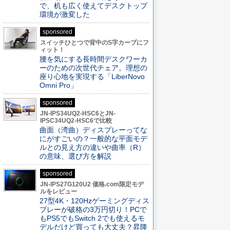
で、机も広く使えてデスクトップ
環境が激変した
sponsored
スイッチひとつで背中のS字カーブにフ
ィット！
腰を気にする長時間デスクワーカ
ーのための次世代チェア。理想の
座り心地を実現する「LiberNovo
Omni Pro」
sponsored
JN-IPS34UQ2-HSC6とJN-
IPSC34UQ2-HSC6で比較
曲面（湾曲）ディスプレーってな
にがすごいの？一般的な平面モデ
ルとの見え方の違いや曲率（R）
の意味、選び方を解説
sponsored
JN-IPS27G120U2 価格.com限定モデ
ルをレビュー
27型4K・120Hzゲーミングディス
プレーが破格の3万円切り！PCで
もPS5でもSwitch 2でも使えるモ
デルだけど買っても大丈夫？昇降