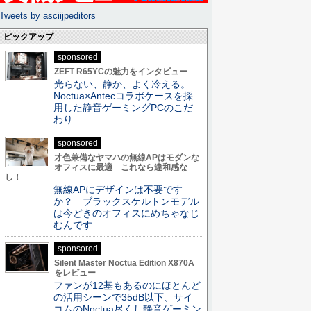
Tweets by asciijpeditors
ピックアップ
sponsored
ZEFT R65YCの魅力をインタビュー
光らない、静か、よく冷える。
Noctua×Antecコラボケースを採
用した静音ゲーミングPCのこだ
わり
sponsored
才色兼備なヤマハの無線APはモダンな
オフィスに最適 これなら違和感な
し！
無線APにデザインは不要です
か？ ブラックスケルトンモデル
は今どきのオフィスにめちゃなじ
むんです
sponsored
Silent Master Noctua Edition X870A
をレビュー
ファンが12基もあるのにほとんど
の活用シーンで35dB以下、サイ
コムのNoctua尽くし静音ゲーミン