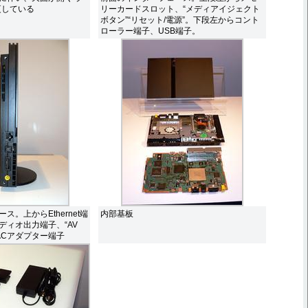
更している
リーカードスロット、“メディアイジェクト
ボタン”“リセット/電源”。下段左からコント
ローラー端子、USB端子。
。上からEthernet端
内部基板
ディオ出力端子、“AV
子、ACアダプター端子