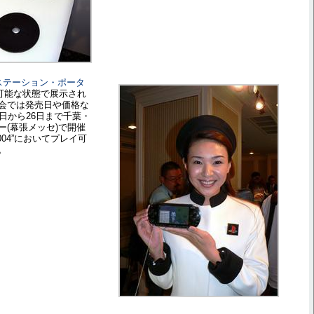
ステーション・ポータ
イ可能な状態で展示され
会では発売日や価格な
日から26日まで千葉・
(幕張メッセ)で開催
04”においてプレイ可
。