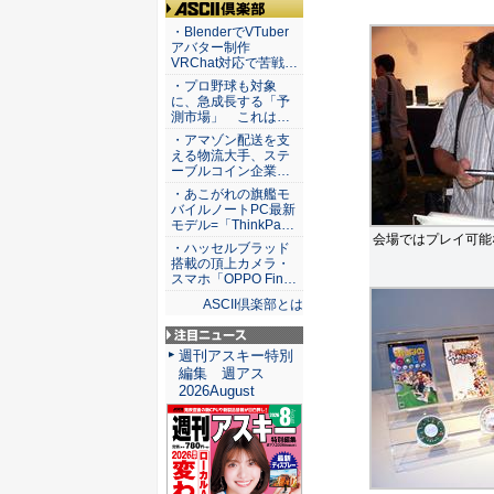
ASCII倶楽部
・BlenderでVTuber
アバター制作
VRChat対応で苦戦…
・プロ野球も対象
に、急成長する「予
測市場」 これは…
・アマゾン配送を支
える物流大手、ステ
ーブルコイン企業…
・あこがれの旗艦モ
バイルノートPC最新
モデル=「ThinkPa…
会場ではプレイ可能
・ハッセルブラッド
搭載の頂上カメラ・
スマホ「OPPO Fin…
ASCII倶楽部とは
注目ニュース
週刊アスキー特別
編集 週アス
2026August