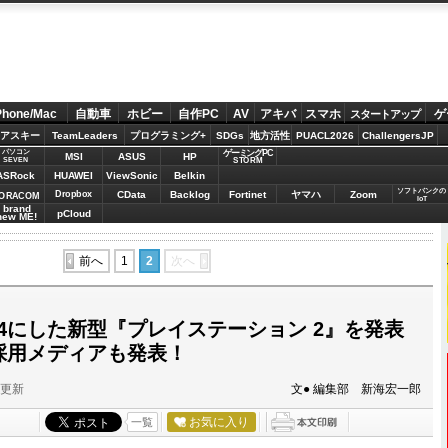
Phone/Mac
自動車
ホビー
自作PC
AV
アキバ
スマホ
ゲ
スタートアップ
アスキー
TeamLeaders
プログラミング+
SDGs
地方活性
PUACL2026
ChallengersJP
パソコン
ゲーミングPC
MSI
ASUS
HP
STORM
SEVEN
ASRock
HUAWEI
ViewSonic
Belkin
ソフトバンクの
Dropbox
CData
Backlog
Fortinet
ヤマハ
Zoom
ORACOM
IoT
brand
pCloud
new ME!
前へ
1
2
次へ
1/4にした新型『プレイステーション 2』を発表
の採用メディアも発表！
分更新
文● 編集部 新海宏一郎
お気に入り
一覧