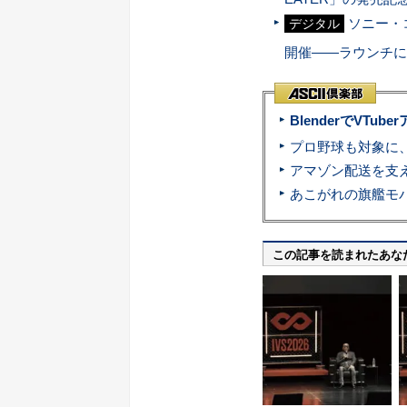
ソニー・コン
デジタル
開催――ラウンチに
BlenderでVT
この記事を読まれたあな