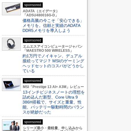
sponsored
ADATA（エイデータ）
「AD5U480016G-D」
価格高騰の今こそ「安心できる」
メモリを。信頼と実績のADATA
DDR5メモリを導入しよう
sponsored
エムエスアイコンピュータージャパン
「MAESTRO 500 WIRELESS」
約1万円でノイキャン、デュアル
接続ってマジ？ MSIのゲーミング
ヘッドセットのコスパがどうかし
ている
sponsored
MSI「Prestige 13 AI+ A3M」レビュー
13インチビジネスノートの理想を
詰め込んだ新型、Core Ultra 9
386H搭載で、サイズと重量、性
能、バッテリー駆動時間のバラン
スが絶妙だった
sponsored
シリーズ最小・最軽量、申し込みから