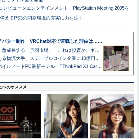
ピュータエンタテインメント、PlayStation Meeting 2005を
備えてPS3の開発環境の充実に力を注ぐ
uberアバター制作 VRChat対応で苦戦した理由は……
プロ野球も対象に、急成長する「予測市場」 これは投資か、ギャンブルか
アマゾン配送を支える物流大手、ステーブルコイン企業に10億円投資のワケ
あこがれの旗艦モバイルノートPC最新モデル=「ThinkPad X1 Carbon Gen 14 Aura Edition」実機レビュー
たへのオススメ