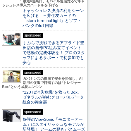
最短4営業日。モバイル通信対応でキャ
ッシュレス導入のハードルを下げる
キャッシュレス決済の利用シーン
を広げる 三井住友カードの
「stera terminal light」とソフト
バンクのIoT回線
sponsored
手ぶらで挑戦できるアプライド豊
田店の自作PC組み立てイベント
で感動の完成体験を！ プロのスタ
ッフによるサポートで初参加でも
安心
sponsored
ガバナンスの徹底で安全を担保し、AI
活用の促進で目指すのは“トレジャー
Box”という成長エンジン
“120TB消失危機”を救ったBox。
ゼネラルが挑むグローバルデータ
統合の舞台裏
sponsored
好評のViewSonic「モニターアー
ム」にスタイリッシュなモデルが
新登場！ アームの動きがスムーズ