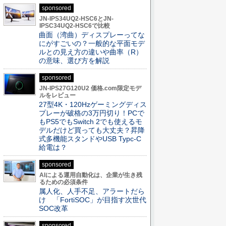
sponsored
JN-IPS34UQ2-HSC6とJN-
IPSC34UQ2-HSC6で比較
曲面（湾曲）ディスプレーってな
にがすごいの？一般的な平面モデ
ルとの見え方の違いや曲率（R）
の意味、選び方を解説
sponsored
JN-IPS27G120U2 価格.com限定モデ
ルをレビュー
27型4K・120Hzゲーミングディス
プレーが破格の3万円切り！PCで
もPS5でもSwitch 2でも使えるモ
デルだけど買っても大丈夫？昇降
式多機能スタンドやUSB Typc-C
給電は？
sponsored
AIによる運用自動化は、企業が生き残
るための必須条件
属人化、人手不足、アラートだら
け 「FortiSOC」が目指す次世代
SOC改革
sponsored