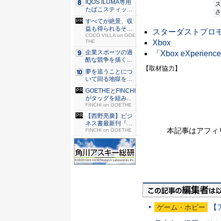
IQOS ILUMA専用
ス
たばこスティッ
さ
ク...
すべてが絶景、収
益も得られるその
スターダストプロモ
仕組みと...
COCO VILLA on GOE
Xbox
THE
企業スポーツの過
「Xbox eXperien
酷な競争を描く『J
JM ...
【取材協力】
夢を追うことにつ
いて回る地獄を描
く『二階...
GOETHEとFINCHI
がタッグを組み...
FINCHI on GOETHE
【西野亮廣】ビジ
ネス書最新刊『北
本記事はアフィ
極星 僕...
FINCHI on GOETHE
【
ゲーム・ホビー