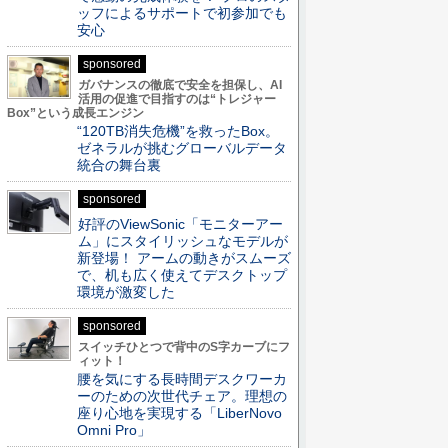
ッフによるサポートで初参加でも
安心
sponsored
ガバナンスの徹底で安全を担保し、AI
活用の促進で目指すのは“トレジャー
Box”という成長エンジン
“120TB消失危機”を救ったBox。
ゼネラルが挑むグローバルデータ
統合の舞台裏
sponsored
好評のViewSonic「モニターアー
ム」にスタイリッシュなモデルが
新登場！ アームの動きがスムーズ
で、机も広く使えてデスクトップ
環境が激変した
sponsored
スイッチひとつで背中のS字カーブにフ
ィット！
腰を気にする長時間デスクワーカ
ーのための次世代チェア。理想の
座り心地を実現する「LiberNovo
Omni Pro」