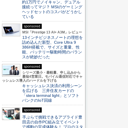
約1万円でノイキャン、デュアル
接続ってマジ？ MSIのゲーミング
ヘッドセットのコスパがどうかし
ている
sponsored
MSI「Prestige 13 AI+ A3M」レビュー
13インチビジネスノートの理想を
詰め込んだ新型、Core Ultra 9
386H搭載で、サイズと重量、性
能、バッテリー駆動時間のバラン
スが絶妙だった
sponsored
シリーズ最小・最軽量、申し込みから
最短4営業日。モバイル通信対応でキャ
ッシュレス導入のハードルを下げる
キャッシュレス決済の利用シーン
を広げる 三井住友カードの
「stera terminal light」とソフト
バンクのIoT回線
sponsored
手ぶらで挑戦できるアプライド豊
田店の自作PC組み立てイベント
で感動の完成体験を！ プロのスタ