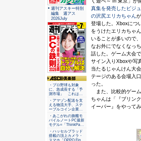
く遊べ～ in 東京」
真集を発売したビジュ
週刊アスキー特別
編集 週アス
の沢尻エリカちゃん
2026July
登場した。Xboxに
をうけたエリカちゃ
いることが多いので、(
なお外にでなくなっち
話した。ゲーム大会
サイン入りXboxや写
当たるじゃんけん大
テージのある会場入
ASCII倶楽部
った。
・プロ野球も対象
に、急成長する「予
また、比較的ゲーム
測市場」 これは…
ちゃんは「『ブリン
・アマゾン配送を支
える物流大手、ステ
イーパー』をやって
ーブルコイン企業…
・あこがれの旗艦モ
バイルノートPC最新
モデル=「ThinkPa…
・ハッセルブラッド
搭載の頂上カメラ・
スマホ「OPPO Fin…