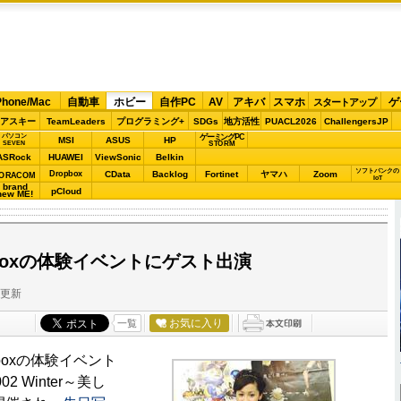
Phone/Mac
自動車
ホビー
自作PC
AV
アキバ
スマホ
ゲ
スタートアップ
アスキー
TeamLeaders
プログラミング+
SDGs
地方活性
PUACL2026
ChallengersJP
パソコン
ゲーミングPC
MSI
ASUS
HP
STORM
SEVEN
ASRock
HUAWEI
ViewSonic
Belkin
ソフトバンクの
Dropbox
CData
Backlog
Fortinet
ヤマハ
Zoom
ORACOM
IoT
brand
pCloud
new ME!
boxの体験イベントにゲスト出演
分更新
お気に入り
一覧
boxの体験イベント
2002 Winter～美し