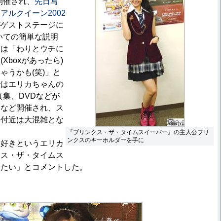
が開催され、
先日写
アルクイーン2002
がゲストステージに
ついての簡単な説明
んは「わりとウチに
Xboxがあったら)
ゃうかも(笑)」と
ではエリカちゃんの
真集、DVDなどが
会など開催され、ス
口付近は大混雑とな
『ブリンクス・ザ・タイムスイーパー』の主人公ブリ
ンクスのキーホルダーを手に
好きというエリカ
クス・ザ・タイムス
みたい」とコメントした。