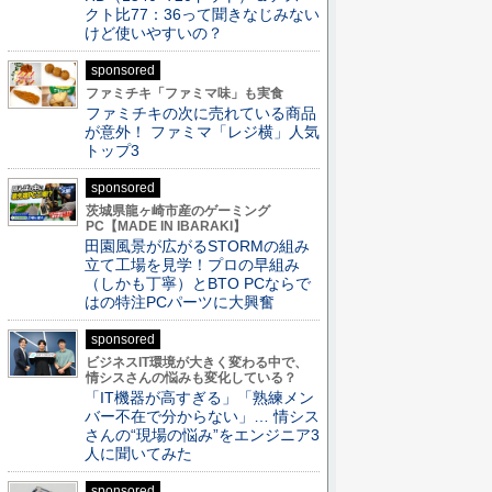
クト比77：36って聞きなじみない
けど使いやすいの？
sponsored
ファミチキ「ファミマ味」も実食
ファミチキの次に売れている商品
が意外！ ファミマ「レジ横」人気
トップ3
sponsored
茨城県龍ヶ崎市産のゲーミング
PC【MADE IN IBARAKI】
田園風景が広がるSTORMの組み
立て工場を見学！プロの早組み
（しかも丁寧）とBTO PCならで
はの特注PCパーツに大興奮
sponsored
ビジネスIT環境が大きく変わる中で、
情シスさんの悩みも変化している？
「IT機器が高すぎる」「熟練メン
バー不在で分からない」… 情シス
さんの“現場の悩み”をエンジニア3
人に聞いてみた
sponsored