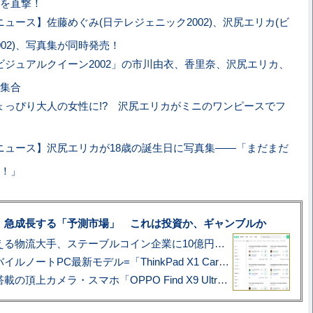
を直撃！
ニュース】佐藤めぐみ(日テレジェニック2002)、沢尻エリカ(ビ
02)、写真集が同時発売！
ビジュアルクイーン2002」の市川由衣、香里奈、沢尻エリカ、
集合
ょっぴり大人の女性に!? 沢尻エリカがミニのワンピースでフ
ニュース】沢尻エリカが18歳の誕生日に写真集――「まだまだ
！」
、急成長する「予測市場」 これは投資か、ギャンブルか
アマゾン配送を支える物流大手、ステーブルコイン企業に10億円投資のワケ
あこがれの旗艦モバイルノートPC最新モデル=「ThinkPad X1 Carbon Gen 14 Aura Edition」実機レビュー
ハッセルブラッド搭載の頂上カメラ・スマホ「OPPO Find X9 Ultra」実写レビュー=プロが本気で徹底撮影しました!!