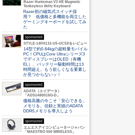
Razer Huntsman V3 HE Magnetic
Tenkeyless 8kHz Keyboard
Razer初の磁気式スイッチ採
用？ 低価格と多機能を両立した
ゲーミングキーボードを試してみ
た
sponsored
STYLE-14FH132-U5-UCSXをレビュー
14型で約0.84kgの超軽量モバイル
PC！CPUはCore Ultraシリーズ3
でディスプレーはOLED（有機
EL）、バッテリー駆動時間は13
時間超え。もう欲しくなる要素し
か見つからないッ！
sponsored
ADATA（エイデータ）
「AD5U480016G-D」
価格高騰の今こそ「安心できる」
メモリを。信頼と実績のADATA
DDR5メモリを導入しよう
sponsored
エムエスアイコンピュータージャパン
「MAESTRO 500 WIRELESS」