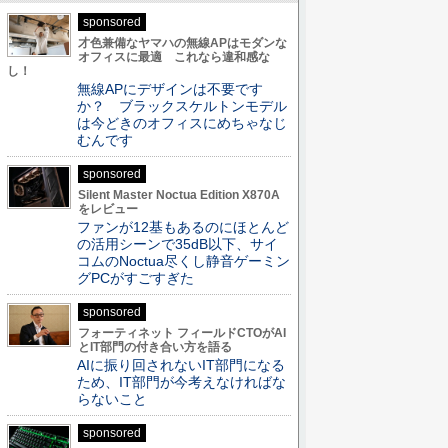
sponsored
才色兼備なヤマハの無線APはモダンな
オフィスに最適 これなら違和感な
し！
無線APにデザインは不要です
か？ ブラックスケルトンモデル
は今どきのオフィスにめちゃなじ
むんです
sponsored
Silent Master Noctua Edition X870A
をレビュー
ファンが12基もあるのにほとんど
の活用シーンで35dB以下、サイ
コムのNoctua尽くし静音ゲーミン
グPCがすごすぎた
sponsored
フォーティネット フィールドCTOがAI
とIT部門の付き合い方を語る
AIに振り回されないIT部門になる
ため、IT部門が今考えなければな
らないこと
sponsored