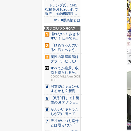
・トランプ氏、SNS
投稿を月1620万円で
販売 金融機関向…
ASCII倶楽部とは
濡れない！ 歩きや
すい！ 仕事でも履
ける...
「ひめちゃんのい
る生活」へようこ
そ！ 「...
魔性の家庭教師は
「
グラドルだった!?
(
村雨...
すべてが絶景、収
益も得られるその
仕組みと...
COCO VILLA on GOE
THE
浴衣姿にキュン死
するかも!? 新海ま
きが...
【8月9日まで】衝
撃のSFアクション
『G...
かわいいキャラた
ちが穴に潜ってひ
どい目に...
天才がいつも幸せ
とは限らない『ダ
イヤモン...