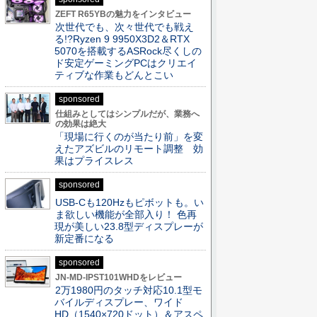
ZEFT R65YBの魅力をインタビュー
次世代でも、次々世代でも戦え
る!?Ryzen 9 9950X3D2＆RTX
5070を搭載するASRock尽くしの
ド安定ゲーミングPCはクリエイ
ティブな作業もどんとこい
sponsored
仕組みとしてはシンプルだが、業務へ
の効果は絶大
「現場に行くのが当たり前」を変
えたアズビルのリモート調整 効
果はプライスレス
sponsored
USB-Cも120Hzもピボットも。い
ま欲しい機能が全部入り！ 色再
現が美しい23.8型ディスプレーが
新定番になる
sponsored
JN-MD-IPST101WHDをレビュー
2万1980円のタッチ対応10.1型モ
バイルディスプレー、ワイド
HD（1540×720ドット）＆アスペ