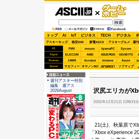
ASCII.jp
ゲーム・
ホビー
トップ
AI
IoT
ビジネス
TECH
デジタル
i
アスキーキッズ
格安SIM
家電ASCII
アスキーグルメ
週刊
FMV
mouse
iiyamaPC
Sycom
PC
ELECOM
AMD
ASUS ROG
Digital
GIGABYTE
JAWS
Acrobat
kintone
Azure
Business
S
JAPANNEXT
マカフィー
キヤノンMJ
ソフマップ
Special
注目ニュース
週刊アスキー特別
編集 週アス
沢尻エリカがX
2026August
2002年12月21日 22時33
21(土)、秋葉原でX
「Xbox eXperience 