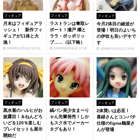
フィギュア
フィギュア
フィギュア
月末はフィギュアラ
ラストランは奪取レ
今月2体目の綾波が
ッシュ！ 新作フィ
ポート！瀬戸 燦と
登場！明日のよいち
ギュアが11体と大
ララ・ポッポリッ
の伊吹も良いデキで
漁！
プ……（以下略）
す
2008年10月01日 22:00
2008年09月30日 22:00
2008年10月21日 23:00
フィギュア
フィギュア
フィギュア
黒水着のハルヒがお
縞パン美少女まーり
2体買いは必至！
披露目！＆ねんどろ
ゃん先輩発売！しか
喜緑さんとコンパチ
いどを120％楽しむ
もスク水でメーカー
仕様のfigma鶴屋さ
プレイセットも展示
タグもあり！
んが登場
開始だ