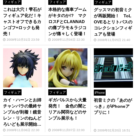
フィギュア
フィギュア
フィギュア
これは大穴！雫石が
本格的な痛車ブーム
グッスマの初音ミク
フィギュア化だ！キ
がキタのか!? マク
が再販開始！ ToL
ャストオフできるカ
ロスFとCLANNAD
OVEるとリトバスの
ンゴフ+ロックも発
の痛プラモ＆ラジコ
コレクションフィギ
売！
ンが痛々しく登場！
ュアも登場
2008年10月31日 23:59
2008年11月04日 22:30
2008年11月05日 21:40
フィギュア
フィギュア
iPhone
カイ・ハーンとお姉
ギガパルスから大量
初音ミクの「あのが
チャンバラの最終サ
発売！ 金色の闇と
っき」がiPhoneア
ンプルが到着！鏡音
リアル関羽などのサ
プリに！
レン・リンのねんど
ンプル展示も！
ろいども展示開始
だ！
2008年11月06日 22:30
2008年11月07日 22:00
2009年02月20日 16:51