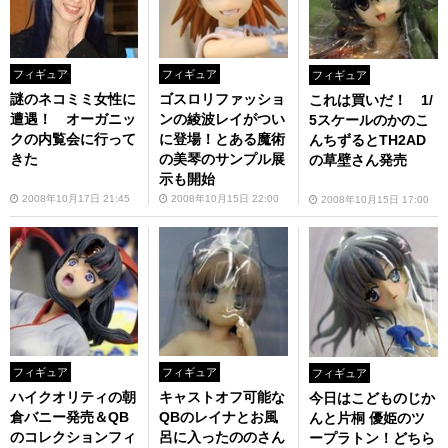
フィギュア
フィギュア
フィギュア
謎のネコミミ女性に
ゴスロリファッショ
これは買いだ！ 1/
遭遇！ オーガニッ
ンの綾波レイがつい
5スケールのかのこ
クの内覧会に行って
に登場！とある魔術
んちずるとTH2AD
きた
の美琴のサンプル展
の草壁さん発売
示も開始
2008年10月17日 21:45
2008年10月15日 22:00
2008年10月15日 17:00
フィギュア
フィギュア
フィギュア
ハイクオリティの朝
キャストオフ可能な
今日はこどものじか
倉バニー発売＆QB
QBのレイナとお風
んと片桐 優姫のツ
のコレクションフィ
呂に入ったののさん
ープラトン！どちら