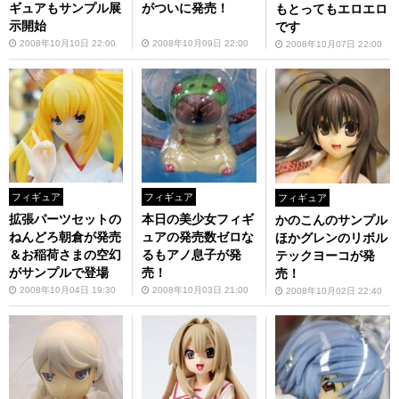
ギュアもサンプル展
がついに発売！
もとってもエロエロ
示開始
です
2008年10月10日 22:00
2008年10月09日 22:00
2008年10月07日 22:00
フィギュア
フィギュア
フィギュア
拡張パーツセットの
本日の美少女フィギ
かのこんのサンプル
ねんどろ朝倉が発売
ュアの発売数ゼロな
ほかグレンのリボル
＆お稲荷さまの空幻
るもアノ息子が発
テックヨーコが発
がサンプルで登場
売！
売！
2008年10月04日 19:30
2008年10月03日 21:00
2008年10月02日 22:40