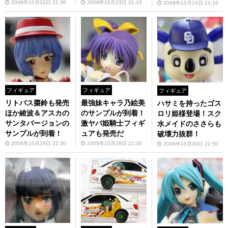
2008年10月22日 22:30
2008年10月23日 21:10
2008年10月24日 21:10
フィギュア
フィギュア
フィギュア
リトバス棗鈴も発売
最強妹キャラ乃絵美
ハサミを持ったゴス
ほか綾波＆アスカの
のサンプルが到着！
ロリ姫様登場！スク
サンタバージョンの
激ヤバ姫騎士フィギ
水メイドのささらも
サンプルが到着！
ュアも発売だ
破壊力抜群！
2008年10月28日 22:30
2008年10月29日 21:30
2008年10月30日 22:50