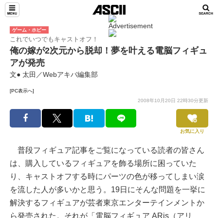
ゲーム・ホビー
これでいつでもキャストオフ！
俺の嫁が2次元から脱却！夢を叶える電脳フィギュ
アが発売
文● 太田／Webアキバ編集部
[PC表示へ]
2008年10月20日 22時30分更新
お気に入り
普段フィギュア記事をご覧になっている読者の皆さん
は、購入しているフィギュアを飾る場所に困っていた
り、キャストオフする時にパーツの色が移ってしまい涙
を流した人が多いかと思う。19日にそんな問題を一挙に
解決するフィギュアが芸者東京エンターテインメントか
ら発売された。それが「電脳フィギュア ARis（アリ