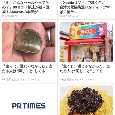
「え、こんなセールやってた
「Xperia 1 VIII」で沸く台北！
の？」80％OFF以上が続々登
台湾の電脳街巡りがディープす
場！Amazonの本気が...
ぎて物欲...
PR(Amazon)
2026年6月19日
「宝くじ、運じゃなかった」当
「宝くじ、運じゃなかった」当
たる人は“同じこと”してる
たる人は“同じこと”してる
PR(合同会社デジタルファーム )
PR(合同会社デジタルファーム )