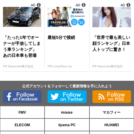
AD
AD
AD
「たった1年でオー
最短5分で接続
「世界で最も美しい
ナーが手放してしま
顔ランキング」日本
う車ランキング」
人トップに驚き！
あの日本車も登場
PR Skyrocket株式会社
PR LotusFlare Inc
PR Skyrocket株式会社
公式アカウントをフォローして最新情報を手に入れよう
FMV
mouse
マカフィー
ELECOM
iiyama PC
HUAWEI