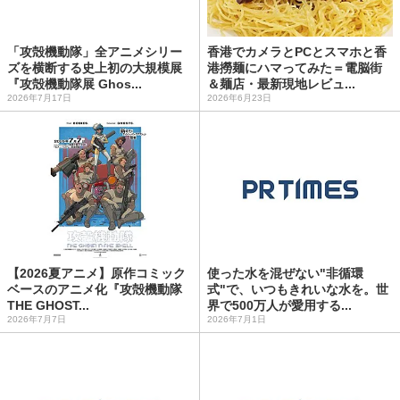
「攻殻機動隊」全アニメシリー
香港でカメラとPCとスマホと香
ズを横断する史上初の大規模展
港撈麺にハマってみた＝電脳街
『攻殻機動隊展 Ghos...
＆麺店・最新現地レビュ...
2026年7月17日
2026年6月23日
【2026夏アニメ】原作コミック
使った水を混ぜない"非循環
ベースのアニメ化『攻殻機動隊
式"で、いつもきれいな水を。世
THE GHOST...
界で500万人が愛用する...
2026年7月7日
2026年7月1日