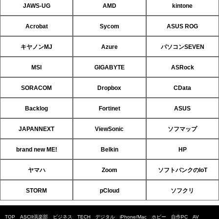
JAWS-UG
AMD
kintone
Acrobat
Sycom
ASUS ROG
キヤノンMJ
Azure
パソコンSEVEN
MSI
GIGABYTE
ASRock
SORACOM
Dropbox
CData
Backlog
Fortinet
ASUS
JAPANNEXT
ViewSonic
ソフマップ
brand new ME!
Belkin
HP
ヤマハ
Zoom
ソフトバンクのIoT
STORM
pCloud
ソフクリ
TOP
ASCII倶楽部
ビジネス
TECH
デジタル
iPhone/Mac
ホビー
自作PC
AV