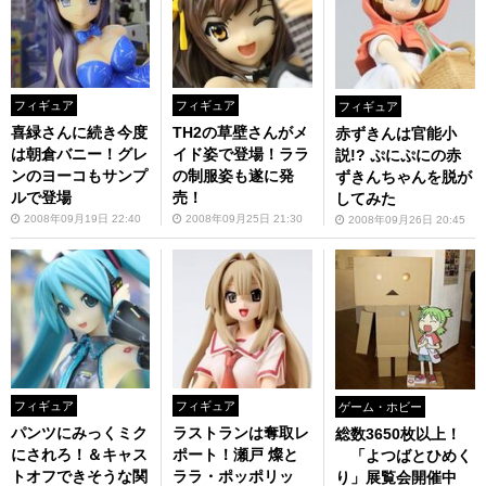
フィギュア
フィギュア
フィギュア
喜緑さんに続き今度
TH2の草壁さんがメ
赤ずきんは官能小
は朝倉バニー！グレ
イド姿で登場！ララ
説!? ぷにぷにの赤
ンのヨーコもサンプ
の制服姿も遂に発
ずきんちゃんを脱が
ルで登場
売！
してみた
2008年09月19日 22:40
2008年09月25日 21:30
2008年09月26日 20:45
フィギュア
フィギュア
ゲーム・ホビー
パンツにみっくミク
ラストランは奪取レ
総数3650枚以上！
にされろ！＆キャス
ポート！瀬戸 燦と
「よつばとひめく
トオフできそうな関
ララ・ポッポリッ
り」展覧会開催中