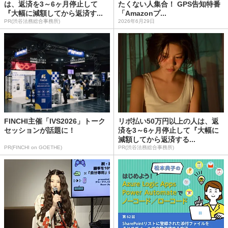
は、返済を3～6ヶ月停止して
たくない人集合！ GPS告知特番
『大幅に減額してから返済す...
「Amazonプ...
PR(渋谷法務総合事務所)
2026年6月29日
FINCHI主催「IVS2026」トーク
リボ払い50万円以上の人は、返
セッションが話題に！
済を3～6ヶ月停止して『大幅に
減額してから返済する...
PR(FINCHI on GOETHE)
PR(渋谷法務総合事務所)