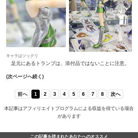
キャラはソックリ
足元にあるトランプは、添付品ではないことに注意。
(次ページへ続く)
前へ
1
2
3
4
5
6
7
8
次へ
本記事はアフィリエイトプログラムによる収益を得ている場合
があります
この記事を読まれたあなたへのオススメ