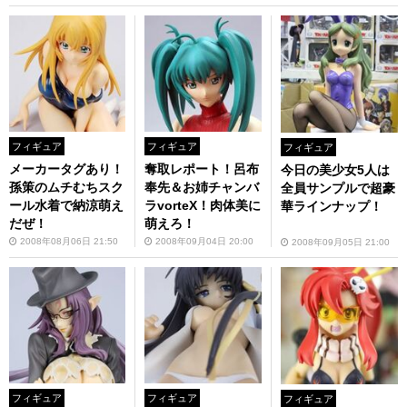
フィギュア
フィギュア
フィギュア
メーカータグあり！
奪取レポート！呂布
今日の美少女5人は
孫策のムチむちスク
奉先＆お姉チャンバ
全員サンプルで超豪
ール水着で納涼萌え
ラvorteX！肉体美に
華ラインナップ！
だぜ！
萌えろ！
2008年08月06日 21:50
2008年09月04日 20:00
2008年09月05日 21:00
フィギュア
フィギュア
フィギュア