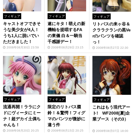
フィギュア
フィギュア
フィギュア
キャストオフできそ
遂にキタ！萌えの新
リトバスの来ヶ谷＆
うな美少女が4人！
機軸を提唱するFA
クララクランの黒Ve
うち1人に脱いでい
の東儀 白＆一騎当
rのパンツを確認
ただきました！
千感謝デー！
っ！
2008年08月30日 23:59
2008年08月29日 23:15
2008年08月27日 22:30
フィギュア
フィギュア
フィギュア
流通再開！ララにク
限定のリトバス棗
これはもう現代アー
ドにヴィータにミー
鈴！＆驚愕！フィグ
ト! WF2008[夏]企
ナ！超デカイ土偶ち
マのパンツが微妙に
業ブース（その3）
ゃんも！
違う件
2008年08月20日 20:25
2008年08月15日 20:25
2008年08月07日 18:00