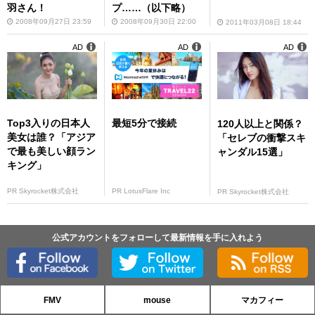
羽さん！
プ……（以下略）
2008年09月27日 23:59
2008年09月30日 22:00
2011年03月08日 18:44
AD
AD
AD
Top3入りの日本人
最短5分で接続
120人以上と関係？
美女は誰？「アジア
「セレブの衝撃スキ
で最も美しい顔ラン
ャンダル15選」
キング」
PR Skyrocket株式会社
PR LotusFlare Inc
PR Skyrocket株式会社
公式アカウントをフォローして最新情報を手に入れよう
FMV
mouse
マカフィー