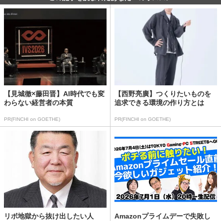
【見城徹×藤田晋】AI時代でも変
【西野亮廣】つくりたいものを
わらない経営者の本質
追求できる環境の作り方とは
PR(FINCHI on GOETHE)
PR(FINCHI on GOETHE)
リボ地獄から抜け出したい人
Amazonプライムデーで失敗し