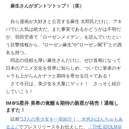
麻生さんがダントツトップ！（笑）
自ら漫画が大好きと公言する麻生 太郎氏だけに、アキ
バでに人気は絶大だ。また事実であるかどうかは不明だ
が、羽田空港で「ローゼンメイデン」を読んでいたとい
う目撃情報から、“ローゼン麻生”や“ローゼン閣下”との異
名も持つ。
同志の信頼も厚い麻生さんだけに、ぜひ首相になって
日本のアニメ文化を世界に知らしめ、ついでに筆者のギ
ャラも上がらんかナァと期待を寄せる日々である！
さて今日は、美少女を大量にゲット！ さっそく紹介
していこう！
IM＠S星井 美希の覚醒＆期待の新星が発売！通報し
ますた！
以前
“13人の美少女を一挙紹介！ 水色おぱんちゅもあ
るよ♪”
でプレスリリースをお伝えした、
「THE IDOLM＠