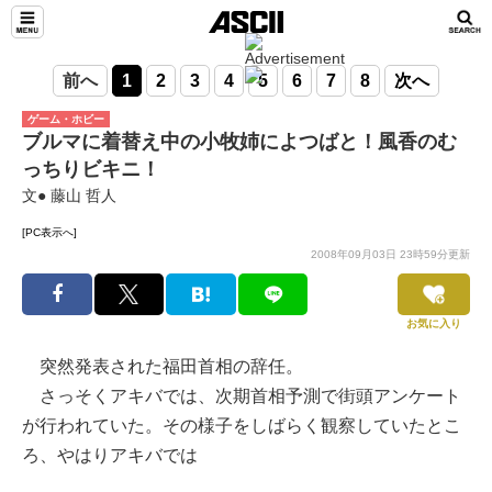
前へ
1
2
3
4
5
6
7
8
次へ
ゲーム・ホビー
ブルマに着替え中の小牧姉によつばと！風香のむ
っちりビキニ！
文● 藤山 哲人
[PC表示へ]
2008年09月03日 23時59分更新
お気に入り
突然発表された福田首相の辞任。
さっそくアキバでは、次期首相予測で街頭アンケート
が行われていた。その様子をしばらく観察していたとこ
ろ、やはりアキバでは