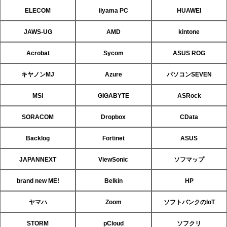
ELECOM
iiyama PC
HUAWEI
JAWS-UG
AMD
kintone
Acrobat
Sycom
ASUS ROG
キヤノンMJ
Azure
パソコンSEVEN
MSI
GIGABYTE
ASRock
SORACOM
Dropbox
CData
Backlog
Fortinet
ASUS
JAPANNEXT
ViewSonic
ソフマップ
brand new ME!
Belkin
HP
ヤマハ
Zoom
ソフトバンクのIoT
STORM
pCloud
ソフクリ