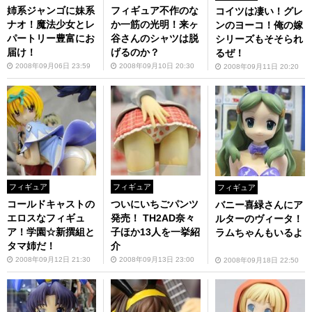
姉系ジャンゴに妹系
フィギュア不作のな
コイツは凄い！グレ
ナオ！魔法少女とレ
か一筋の光明！来ヶ
ンのヨーコ！俺の嫁
パートリー豊富にお
谷さんのシャツは脱
シリーズもそそられ
届け！
げるのか？
るぜ！
2008年09月06日 23:59
2008年09月10日 20:30
2008年09月11日 20:20
フィギュア
フィギュア
フィギュア
コールドキャストの
ついにいちごパンツ
バニー喜緑さんにア
エロスなフィギュ
発売！ TH2AD奈々
ルターのヴィータ！
ア！学園☆新撰組と
子ほか13人を一挙紹
ラムちゃんもいるよ
タマ姉だ！
介
2008年09月12日 21:30
2008年09月13日 23:00
2008年09月18日 22:50