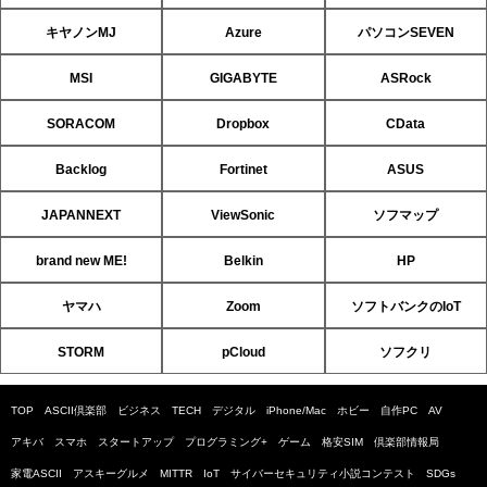
キヤノンMJ
Azure
パソコンSEVEN
MSI
GIGABYTE
ASRock
SORACOM
Dropbox
CData
Backlog
Fortinet
ASUS
JAPANNEXT
ViewSonic
ソフマップ
brand new ME!
Belkin
HP
ヤマハ
Zoom
ソフトバンクのIoT
STORM
pCloud
ソフクリ
TOP
ASCII倶楽部
ビジネス
TECH
デジタル
iPhone/Mac
ホビー
自作PC
AV
アキバ
スマホ
スタートアップ
プログラミング+
ゲーム
格安SIM
倶楽部情報局
家電ASCII
アスキーグルメ
MITTR
IoT
サイバーセキュリティ小説コンテスト
SDGs