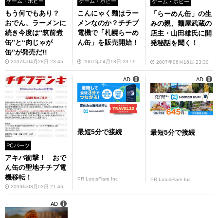
ゲーム・ホビー
ゲーム・ホビー
ゲーム・ホビー
もう何でもあり？
こんにゃく麺はラー
「らーめん缶」の生
おでん、ラーメンに
メンなのか？チチブ
みの親、麺屋武蔵の
続き今度は“筑前煮
電機で「札幌らーめ
店主・山田雄氏に開
缶”と“肉じゃが
ん缶」を販売開始！
発秘話を聞く！
缶”が発売だ!!
2007年04月28日 23:45
2007年04月13日 23:59
2007年06月16日 23:30
AD
AD
最短5分で接続
最短5分で接続
PCパーツ
アキバ衝撃！ おで
ん缶の聖地チチブ電
機移転！
PR LotusFlare Inc
PR LotusFlare Inc
2009年03月03日 21:45
AD