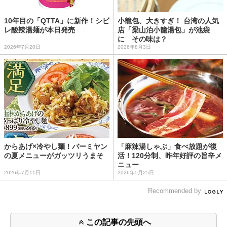
10年目の「QTTA」に新作！シビ
小籠包、大きすぎ！ 台湾の人気
レ酸辣湯麺が本日発売
店「梁山泊小籠湯包」が池袋
に その味は？
2026年7月20日
2026年8月3日
からあげ×冷やし麺！バーミヤン
「麻辣湯しゃぶ」食べ放題が復
の夏メニューがガッツリうまそ
活！120分制、昨年好評の旨辛メ
ニュー
2026年7月11日
2026年5月25日
Recommended by
この記事の先頭へ