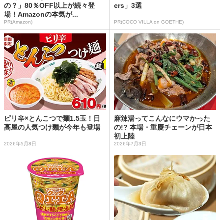
の？」80％OFF以上が続々登
ers」3選
場！Amazonの本気が...
PR(Amazon)
PR(COCO VILLA on GOETHE)
ピリ辛×とんこつで麺1.5玉！日
麻辣湯ってこんなにウマかった
高屋の人気つけ麺が今年も登場
の!? 本場・重慶チェーンが日本
初上陸
2026年5月8日
2026年7月3日