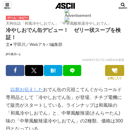
ゲーム・ホビー
天狗缶詰「和風冷やしおでん」「中華風酸辣湯冷やしおでん」
冷やしおでん缶デビュー！ ゼリー状スープを検
証！
文● 宇田川／Webアキバ編集部
[PC表示へ]
2008年07月17日 20時30分更新
お気に入り
以前お伝えした
おでん缶の元祖こてんぐからコールド
専用品として「冷やしおでん缶」が登場、チチブ電機に
て販売がスタートしている。ラインナップは和風味の
「和風冷やしおでん」と、中華風酸辣湯(さんらーたん)
味の「中華風酸辣湯冷やしおでん」の2種類、価格は300
円となっている。