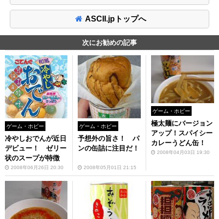
ASCII.jpトップへ
次にお勧めの記事
ゲーム・ホビー
極太麺にバージョン
ゲーム・ホビー
ゲーム・ホビー
アップ！スパイシー
冷やしおでんが近日
予想外の旨さ！ パ
カレーうどん缶！
デビュー！ ゼリー
ンの缶詰に注目だ！
2008年04月03日 19:30
状のスープが特徴
2008年06月26日 20:30
2008年05月01日 21:15