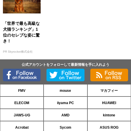
「世界で最も高級な
犬猫ランキング」1
位のセレブな姿に驚
き！
PR Skyrocket株式会社
公式アカウントをフォローして最新情報を手に入れよう
FMV
mouse
マカフィー
ELECOM
iiyama PC
HUAWEI
JAWS-UG
AMD
kintone
Acrobat
Sycom
ASUS ROG