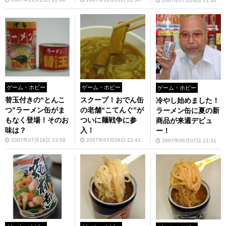
2007年07月24日 21:30
ゲーム・ホビー
ゲーム・ホビー
ゲーム・ホビー
替玉付きの“とんこ
スクープ！おでん缶
冷やし始めました！
つ”ラーメン缶がま
の老舗“こてんぐ”が
ラーメン缶に夏の新
もなく登場！そのお
ついに麺戦争に参
商品が来週デビュ
味は？
入！
ー！
2007年07月18日 23:59
2007年07月06日 22:41
2007年06月07日 21:31