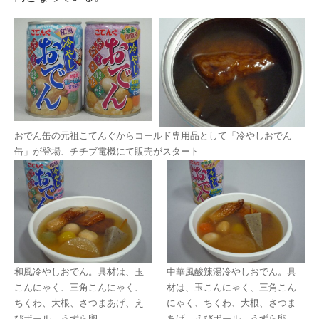
おでん缶の元祖こてんぐからコールド専用品として「冷やしおでん
缶」が登場、チチブ電機にて販売がスタート
和風冷やしおでん。具材は、玉
中華風酸辣湯冷やしおでん。具
こんにゃく、三角こんにゃく、
材は、玉こんにゃく、三角こん
ちくわ、大根、さつまあげ、え
にゃく、ちくわ、大根、さつま
びボール、うずら卵
あげ、えびボール、うずら卵