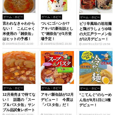
ゲーム・ホビー
ゲーム・ホビー
ゲーム・ホビー
言われなきゃわから
ついにゴハンか!?
ピリ辛風味の坦坦麺
ない！ こんにゃく
アキバの新缶詰とし
と鶏ガラしょうゆ味
米使用の「雑炊缶」
て“雑炊缶”が3月登
の大江戸ラーメン缶
はヒットの予感！
場予定！
が12月デビュー！
2008年02月19日 22:00
2008年02月09日 23:30
2007年11月27日 23:59
ゲーム・ホビー
ゲーム・ホビー
ゲーム・ホビー
12月発売まで待てな
アキバ新缶詰が12月
“こてんぐ”のらーめ
い！ 話題の「スー
デビュー！ 今度は
ん缶が8月1日に3種
プ＆パスタ缶」サン
「パスタ缶」だ！
デビュー！
プル品試食レポート
2007年11月15日 22:00
2007年11月13日 22:30