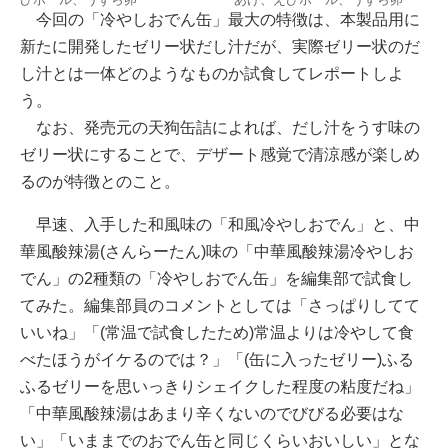
今回の「冷やしおでん缶」最大の特徴は、本製品用に
新たに開発したゼリー状だし汁だが、実際ゼリー状のだ
し汁とは一体どのようなものか試食してレポートしよ
う。
なお、発売元の天狗缶詰によれば、だし汁をうす味の
ゼリー状にすることで、デザート感覚で清涼感が楽しめ
るのが特徴とのこと。
早速、入手した和風味の「和風冷やしおでん」と、中
華風酸辣湯(さんらーたん)味の「中華風酸辣湯冷やしお
でん」の2種類の「冷やしおでん缶」を編集部で試食し
てみた。編集部員のコメントとしては「さっぱりしてて
いいね」「(常温で試食したため)常温よりは冷やして食
べたほうがイケるのでは？」「(缶に入ったゼリー)ふる
ふるゼリーを思いっきりシェイクした程度の粘度だね」
「中華風酸辣湯はあまり辛くないのでびびる必要はな
い」「いままでのおでん缶と同じくらいおいしい」とな