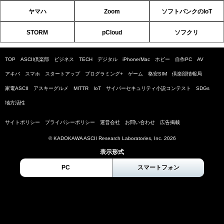
ヤマハ
Zoom
ソフトバンクのIoT
STORM
pCloud
ソフクリ
TOP
ASCII倶楽部
ビジネス
TECH
デジタル
iPhone/Mac
ホビー
自作PC
AV
アキバ
スマホ
スタートアップ
プログラミング+
ゲーム
格安SIM
倶楽部情報局
家電ASCII
アスキーグルメ
MITTR
IoT
サイバーセキュリティ小説コンテスト
SDGs
地方活性
サイトポリシー
プライバシーポリシー
運営会社
お問い合わせ
広告掲載
© KADOKAWA ASCII Research Laboratories, Inc. 2026
表示形式
PC
スマートフォン