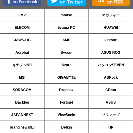
FMV
mouse
マカフィー
ELECOM
iiyama PC
HUAWEI
JAWS-UG
AMD
kintone
Acrobat
Sycom
ASUS ROG
キヤノンMJ
Azure
パソコンSEVEN
MSI
GIGABYTE
ASRock
SORACOM
Dropbox
CData
Backlog
Fortinet
ASUS
JAPANNEXT
ViewSonic
ソフマップ
brand new ME!
Belkin
HP