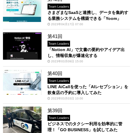
Team Leaders
さまざまなSaaSと連携し、データを集約す
る業務システムを構築できる「Yoom」
2023年04月17日 07:00
第41回
Team Leaders
「Notion AI」で文書の要約やアイデア出
し、情報収集が爆速化する
2023年03月09日 15:00
第40回
Team Leaders
LINE AiCallを使った「AIレセプション」を
飲食店の予約に導入してみた
2023年03月03日 10:00
第39回
Team Leaders
ビジネスでのタクシー利用を効率的に管
理！「GO BUSINESS」を試してみた