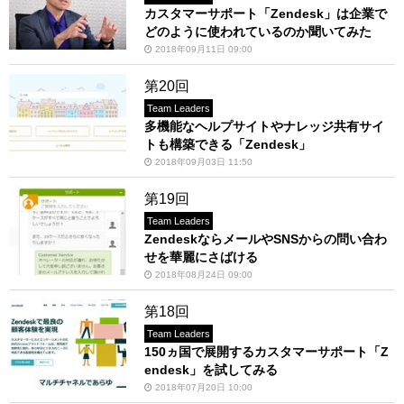
カスタマーサポート「Zendesk」は企業で
どのように使われているのか聞いてみた
2018年09月11日 09:00
第20回
Team Leaders
多機能なヘルプサイトやナレッジ共有サイ
トも構築できる「Zendesk」
2018年09月03日 11:50
第19回
Team Leaders
ZendeskならメールやSNSからの問い合わ
せを華麗にさばける
2018年08月24日 09:00
第18回
Team Leaders
150ヵ国で展開するカスタマーサポート「Z
endesk」を試してみる
2018年07月20日 10:00