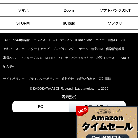
ヤマハ
Zoom
ソフトバンクのIoT
STORM
pCloud
ソフクリ
TOP
ASCII倶楽部
ビジネス
TECH
デジタル
iPhone/Mac
ホビー
自作PC
AV
アキバ
スマホ
スタートアップ
プログラミング+
ゲーム
格安SIM
倶楽部情報局
家電ASCII
アスキーグルメ
MITTR
IoT
サイバーセキュリティ小説コンテスト
SDGs
地方活性
サイトポリシー
プライバシーポリシー
運営会社
お問い合わせ
広告掲載
© KADOKAWA ASCII Research Laboratories, Inc. 2026
表示形式
PC
スマートフォン