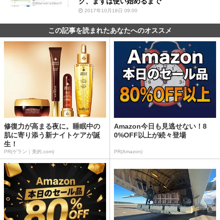
ク、まずは使い始めるまで
2017年10月18日 09:00
この記事を読まれたあなたへのオススメ
修復力が高まる夜に。睡眠中の
Amazon今日も見逃せない！8
肌に寄り添う新ナイトケアが誕
0%OFF以上が続々登場
生！
PR(ゲラン｜美的.com)
PR(Amazon)