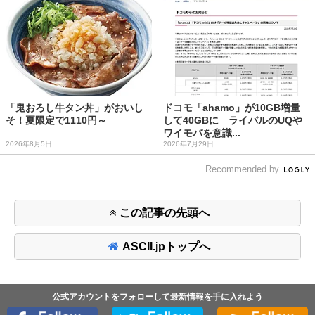
「鬼おろし牛タン丼」がおいし
ドコモ「ahamo」が10GB増量
そ！夏限定で1110円～
して40GBに ライバルのUQや
ワイモバを意識...
2026年8月5日
2026年7月29日
Recommended by
この記事の先頭へ
ASCII.jpトップへ
公式アカウントをフォローして最新情報を手に入れよう