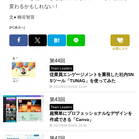
変わるかもしれない！
文● 柳谷智宣
[PC表示へ]
お気に入り
第44回
Team Leaders
従業員エンゲージメントを重視した社内SN
Sツール「TUNAG」を使ってみた
2024年07月10日 10:00
第43回
Team Leaders
超簡単にプロフェッショナルなデザインを
作成できる「Canva」
2023年06月08日 09:30
第42回