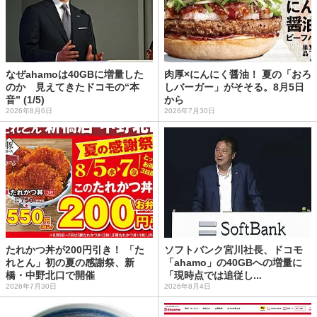
なぜahamoは40GBに増量した
肉厚×にんにく醤油！ 夏の「おろ
のか 見えてきたドコモの“本
しバーガー」がそそる。8月5日
音” (1/5)
から
2026年8月6日
2026年7月30日
たれかつ丼が200円引き！ 「た
ソフトバンク宮川社長、ドコモ
れとん」初の夏の感謝祭、新
「ahamo」の40GBへの増量に
橋・中野北口で開催
「現時点では追従し...
2026年7月30日
2026年8月4日