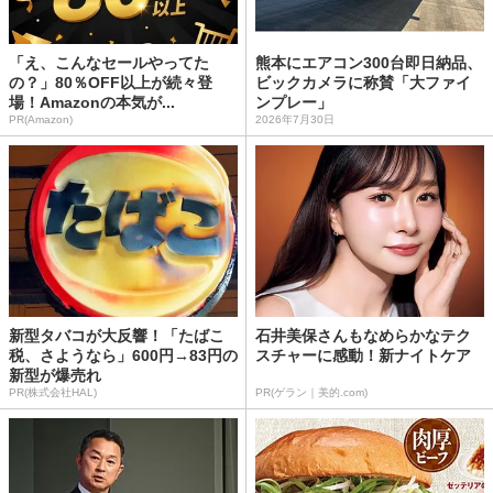
「え、こんなセールやってた
熊本にエアコン300台即日納品、
の？」80％OFF以上が続々登
ビックカメラに称賛「大ファイ
場！Amazonの本気が...
ンプレー」
PR(Amazon)
2026年7月30日
新型タバコが大反響！「たばこ
石井美保さんもなめらかなテク
税、さようなら」600円→83円の
スチャーに感動！新ナイトケア
新型が爆売れ
PR(株式会社HAL)
PR(ゲラン｜美的.com)