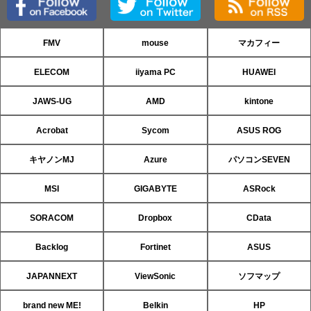
FMV
mouse
マカフィー
ELECOM
iiyama PC
HUAWEI
JAWS-UG
AMD
kintone
Acrobat
Sycom
ASUS ROG
キヤノンMJ
Azure
パソコンSEVEN
MSI
GIGABYTE
ASRock
SORACOM
Dropbox
CData
Backlog
Fortinet
ASUS
JAPANNEXT
ViewSonic
ソフマップ
brand new ME!
Belkin
HP