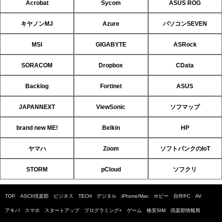
Acrobat
Sycom
ASUS ROG
キヤノンMJ
Azure
パソコンSEVEN
MSI
GIGABYTE
ASRock
SORACOM
Dropbox
CData
Backlog
Fortinet
ASUS
JAPANNEXT
ViewSonic
ソフマップ
brand new ME!
Belkin
HP
ヤマハ
Zoom
ソフトバンクのIoT
STORM
pCloud
ソフクリ
TOP
ASCII倶楽部
ビジネス
TECH
デジタル
iPhone/Mac
ホビー
自作PC
AV
アキバ
スマホ
スタートアップ
プログラミング+
ゲーム
格安SIM
倶楽部情報局