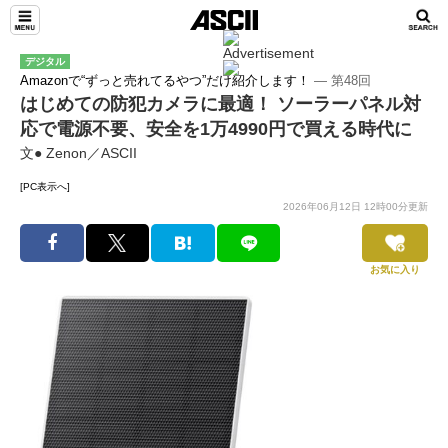
デジタル
Amazonで“ずっと売れてるやつ”だけ紹介します！
― 第48回
はじめての防犯カメラに最適！ ソーラーパネル対
応で電源不要、安全を1万4990円で買える時代に
文● Zenon／ASCII
[PC表示へ]
2026年06月12日 12時00分更新
お気に入り