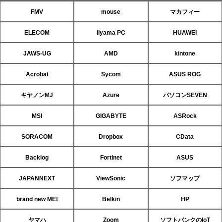
FMV
mouse
マカフィー
ELECOM
iiyama PC
HUAWEI
JAWS-UG
AMD
kintone
Acrobat
Sycom
ASUS ROG
キヤノンMJ
Azure
パソコンSEVEN
MSI
GIGABYTE
ASRock
SORACOM
Dropbox
CData
Backlog
Fortinet
ASUS
JAPANNEXT
ViewSonic
ソフマップ
brand new ME!
Belkin
HP
ヤマハ
Zoom
ソフトバンクのIoT