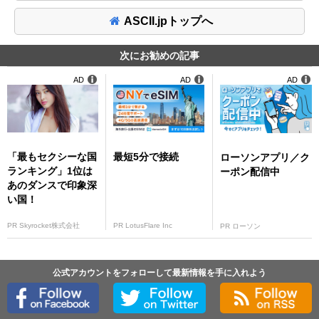
ASCII.jpトップへ
次にお勧めの記事
AD
AD
AD
「最もセクシーな国
最短5分で接続
ローソンアプリ／ク
ランキング」1位は
ーポン配信中
あのダンスで印象深
い国！
PR Skyrocket株式会社
PR LotusFlare Inc
PR ローソン
公式アカウントをフォローして最新情報を手に入れよう