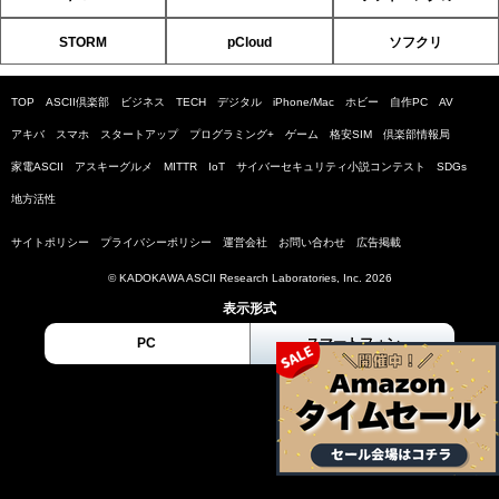
STORM
pCloud
ソフクリ
TOP
ASCII倶楽部
ビジネス
TECH
デジタル
iPhone/Mac
ホビー
自作PC
AV
アキバ
スマホ
スタートアップ
プログラミング+
ゲーム
格安SIM
倶楽部情報局
家電ASCII
アスキーグルメ
MITTR
IoT
サイバーセキュリティ小説コンテスト
SDGs
地方活性
サイトポリシー
プライバシーポリシー
運営会社
お問い合わせ
広告掲載
© KADOKAWA ASCII Research Laboratories, Inc. 2026
表示形式
PC
スマートフォン