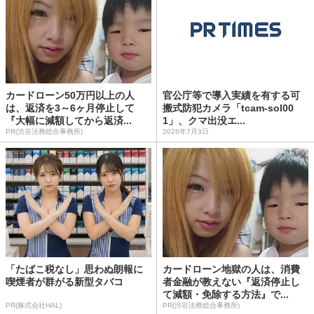
カードローン50万円以上の人
官公庁等で導入実績を有する可
は、返済を3～6ヶ月停止して
搬式防犯カメラ「tcam-sol00
『大幅に減額してから返済...
1」、クマ出没エ...
PR(渋谷法務総合事務所)
2026年7月3日
「たばこ税なし」思わぬ朗報に
カードローン地獄の人は、消費
喫煙者が群がる新型タバコ
者金融が教えない『返済停止し
て減額・免除する方法』で...
PR(株式会社HAL)
PR(渋谷法務総合事務所)