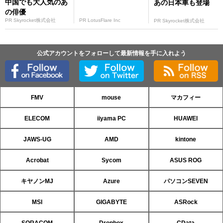
中国でも大人気のあ
あの日本車も登場
の俳優
PR Skyrocket株式会社
PR LotusFlare Inc
PR Skyrocket株式会社
公式アカウントをフォローして最新情報を手に入れよう
FMV
mouse
マカフィー
ELECOM
iiyama PC
HUAWEI
JAWS-UG
AMD
kintone
Acrobat
Sycom
ASUS ROG
キヤノンMJ
Azure
パソコンSEVEN
MSI
GIGABYTE
ASRock
SORACOM
Dropbox
CData