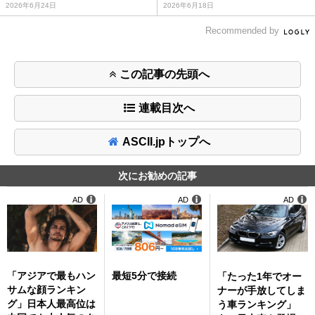
2026年6月24日
2026年6月18日
Recommended by
この記事の先頭へ
連載目次へ
ASCII.jpトップへ
次にお勧めの記事
AD
AD
AD
「アジアで最もハン
最短5分で接続
「たった1年でオー
サムな顔ランキン
ナーが手放してしま
グ」日本人最高位は
う車ランキング」