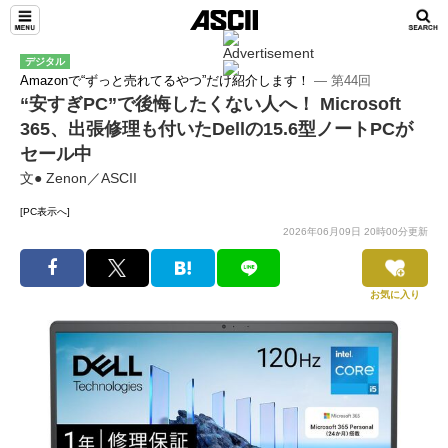
デジタル
Amazonで“ずっと売れてるやつ”だけ紹介します！
― 第44回
“安すぎPC”で後悔したくない人へ！ Microsoft
365、出張修理も付いたDellの15.6型ノートPCが
セール中
文● Zenon／ASCII
[PC表示へ]
2026年06月09日 20時00分更新
お気に入り