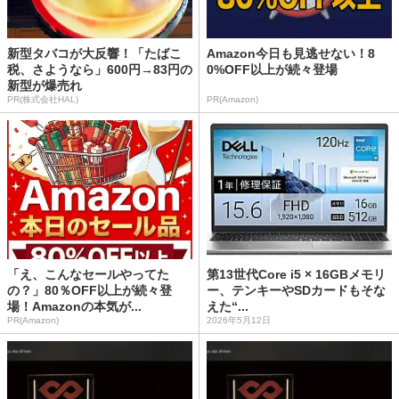
新型タバコが大反響！「たばこ
Amazon今日も見逃せない！8
税、さようなら」600円→83円の
0%OFF以上が続々登場
新型が爆売れ
PR(株式会社HAL)
PR(Amazon)
「え、こんなセールやってた
第13世代Core i5 × 16GBメモリ
の？」80％OFF以上が続々登
ー、テンキーやSDカードもそな
場！Amazonの本気が...
えた“...
PR(Amazon)
2026年5月12日