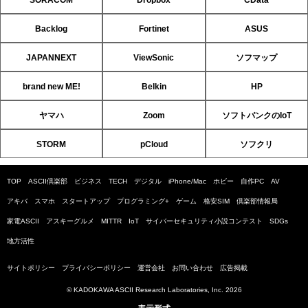
Backlog
Fortinet
ASUS
JAPANNEXT
ViewSonic
ソフマップ
brand new ME!
Belkin
HP
ヤマハ
Zoom
ソフトバンクのIoT
STORM
pCloud
ソフクリ
TOP
ASCII倶楽部
ビジネス
TECH
デジタル
iPhone/Mac
ホビー
自作PC
AV
アキバ
スマホ
スタートアップ
プログラミング+
ゲーム
格安SIM
倶楽部情報局
家電ASCII
アスキーグルメ
MITTR
IoT
サイバーセキュリティ小説コンテスト
SDGs
地方活性
サイトポリシー
プライバシーポリシー
運営会社
お問い合わせ
広告掲載
© KADOKAWA ASCII Research Laboratories, Inc. 2026