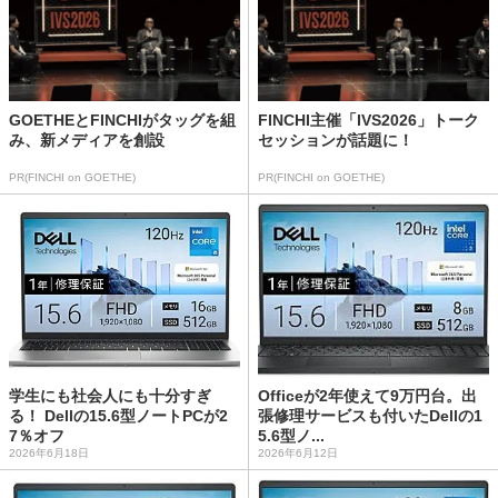
GOETHEとFINCHIがタッグを組
FINCHI主催「IVS2026」トーク
み、新メディアを創設
セッションが話題に！
PR(FINCHI on GOETHE)
PR(FINCHI on GOETHE)
学生にも社会人にも十分すぎ
Officeが2年使えて9万円台。出
る！ Dellの15.6型ノートPCが2
張修理サービスも付いたDellの1
7％オフ
5.6型ノ...
2026年6月18日
2026年6月12日