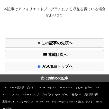
本記事はアフィリエイトプログラムによる収益を得ている場合
があります
この記事の先頭へ
連載目次へ
ASCII.jpトップへ
次にお勧めの記事
TOP
ASCII倶楽部
ビジネス
TECH
デジタル
iPhone/Mac
ホビー
自作PC
AV
アキバ
スマホ
スタートアップ
プログラミング+
ゲーム
格安SIM
倶楽部情報局
家電ASCII
アスキーグルメ
MITTR
IoT
サイバーセキュリティ小説コンテスト
SDGs
地方活性