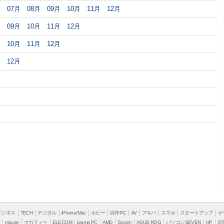
月
07月
08月
09月
10月
11月
12月
月
09月
10月
11月
12月
月
10月
11月
12月
月
12月
ビジネス
TECH
デジタル
iPhone/Mac
ホビー
自作PC
AV
アキバ
スマホ
スタートアップ
ゲ
mouse
マカフィー
ELECOM
iiyama PC
AMD
Sycom
ASUS ROG
パソコンSEVEN
HP
ST