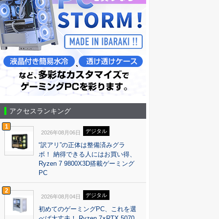
アクセスランキング
1
デジタル
2026年08月06日
“訳アリ”の正体は整備済みグラ
ボ！ 納得できる人にはお買い得、
Ryzen 7 9800X3D搭載ゲーミング
PC
2
デジタル
2026年08月04日
初めてのゲーミングPC、これを選
べば大丈夫！ Ryzen 7×RTX 5070