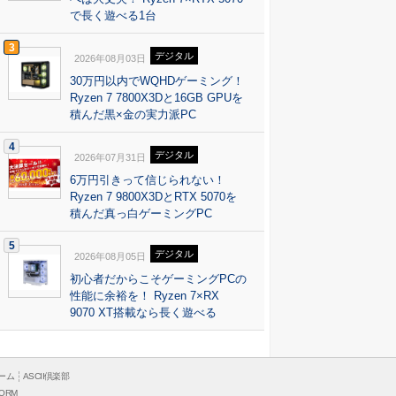
で長く遊べる1台
3
デジタル
2026年08月03日
30万円以内でWQHDゲーミング！
Ryzen 7 7800X3Dと16GB GPUを
積んだ黒×金の実力派PC
4
デジタル
2026年07月31日
6万円引きって信じられない！
Ryzen 7 9800X3DとRTX 5070を
積んだ真っ白ゲーミングPC
5
デジタル
2026年08月05日
初心者だからこそゲーミングPCの
性能に余裕を！ Ryzen 7×RX
9070 XT搭載なら長く遊べる
ーム
ASCII倶楽部
ORM