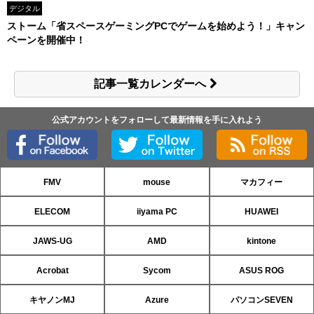
デジタル
ストーム「省スペースゲーミングPCでゲームを始めよう！」キャン
ペーンを開催中！
記事一覧カレンダーへ
公式アカウントをフォローして最新情報を手に入れよう
FMV
mouse
マカフィー
ELECOM
iiyama PC
HUAWEI
JAWS-UG
AMD
kintone
Acrobat
Sycom
ASUS ROG
キヤノンMJ
Azure
パソコンSEVEN