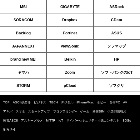
MSI
GIGABYTE
ASRock
SORACOM
Dropbox
CData
Backlog
Fortinet
ASUS
JAPANNEXT
ViewSonic
ソフマップ
brand new ME!
Belkin
HP
ヤマハ
Zoom
ソフトバンクのIoT
STORM
pCloud
ソフクリ
TOP
ASCII倶楽部
ビジネス
TECH
デジタル
iPhone/Mac
ホビー
自作PC
AV
アキバ
スマホ
スタートアップ
プログラミング+
ゲーム
格安SIM
倶楽部情報局
家電ASCII
アスキーグルメ
MITTR
IoT
サイバーセキュリティ小説コンテスト
SDGs
地方活性