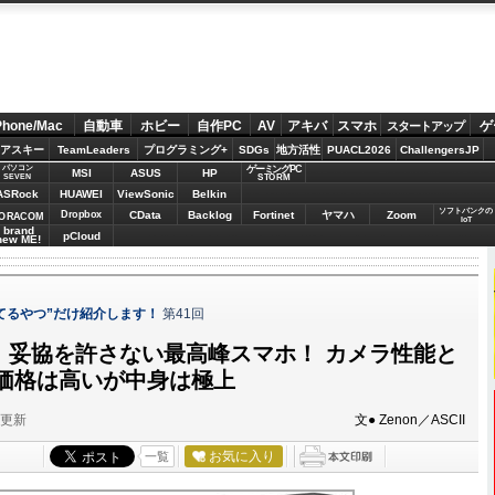
Phone/Mac
自動車
ホビー
自作PC
AV
アキバ
スマホ
ゲ
スタートアップ
アスキー
TeamLeaders
プログラミング+
SDGs
地方活性
PUACL2026
ChallengersJP
パソコン
ゲーミングPC
MSI
ASUS
HP
STORM
SEVEN
ASRock
HUAWEI
ViewSonic
Belkin
ソフトバンクの
Dropbox
CData
Backlog
Fortinet
ヤマハ
Zoom
ORACOM
IoT
brand
pCloud
new ME!
れてるやつ”だけ紹介します！
第41回
 VIII」妥協を許さない最高峰スマホ！ カメラ性能と
価格は高いが中身は極上
分更新
文● Zenon／ASCII
お気に入り
一覧