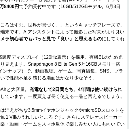
6万8400円
で予約受付中です（16GB/512GBモデル。6月8日
ころはずむ。世界が息づく。」というキャッチフレーズで、
端末です。AIアシスタントによって撮影した写真がより良い
カメラ初心者でもパッと見で「良い」と思えるもの
にしてくれ
高輝度ディスプレイ（120Hz表示）を採用。有機ELのため光
ます。Snapdragon 8 Elite Gen 5と16GBメモリー搭
ラインナップ）で、動画視聴、ゲーム、写真編集、SNS、ブラ
使いで性能不足を感じる場面はかなり少なそう。
mAhと大容量。
充電なしで2日間もち、4年間は使い続けられ
載しています。一度買えば長く使える一品と言えるでしょう。
えがちな3.5mmイヤホンジャックやmicroSDスロットを
ia 1 VIIIのうれしいところです。さらにステレオスピーカー
音楽・動画・ゲームをスマホ単体で楽しみたい人にも向いてい