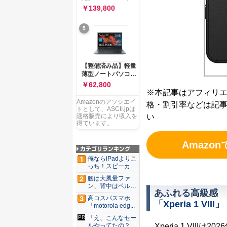
ー 83K9003JJP ノー
ソコン Vivobook 15
￥139,800
トPC
M1502NAQ 15.6イ
ンチ AMD Ryzen 7
5
170 メモリ16GB
SSD 512GB
Microsoft 365
Personal (24か月版)
搭載 Windows 11 重
【整備済み品】軽量
量1.7kg Wi-Fi 6E ク
薄型ノートパソコン
ワイエットブルー
dynabook G83 ■
￥62,800
M1502NAQ-
13.3型
※本記事はアフィリ
R7165BUWS
FHD(1920x1080) -
Amazonのアソシエイ
格・割引率などは記
高性能第11世代Core
トとして、ASCII.jpは
i5-1135G7 - メモリ
い
適格販売により収入を
16GB - SSD 256GB
得ています。
- Webカメラ -
WiFi&Bluetooth -
Amazon
USB Type-C - MS
Office 2021 - Win11
俺ならiPadよりこ
搭載
っち！スピーカー
9個...
腰は大風量ファ
ン、背中はペルチ
あふれる高級感
ェ冷却。ダ...
高コスパスマホ
「Xperia 1 VIII」
「motorola edg...
「え、こんなセー
Xperia 1 VII
ルやってたの？」