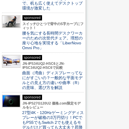
で、机も広く使えてデスクトップ
環境が激変した
sponsored
スイッチひとつで背中のS字カーブにフ
ィット！
腰を気にする長時間デスクワーカ
ーのための次世代チェア。理想の
座り心地を実現する「LiberNovo
Omni Pro」
sponsored
JN-IPS34UQ2-HSC6とJN-
IPSC34UQ2-HSC6で比較
曲面（湾曲）ディスプレーってな
にがすごいの？一般的な平面モデ
ルとの見え方の違いや曲率（R）
の意味、選び方を解説
sponsored
JN-IPS27G120U2 価格.com限定モデ
ルをレビュー
27型4K・120Hzゲーミングディス
プレーが破格の3万円切り！PCで
もPS5でもSwitch 2でも使えるモ
デルだけど買っても大丈夫？昇降