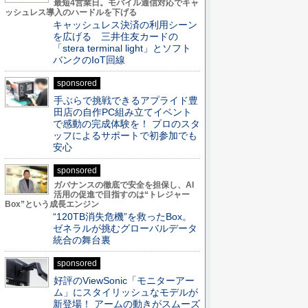
最短4営業日。モバイル通信対応でキャ
ッシュレス導入のハードルを下げる
キャッシュレス決済の利用シーン
を広げる 三井住友カードの
「stera terminal light」とソフト
バンクのIoT回線
sponsored
手ぶらで挑戦できるアプライド豊
田店の自作PC組み立てイベント
で感動の完成体験を！ プロのスタ
ッフによるサポートで初参加でも
安心
sponsored
ガバナンスの徹底で安全を担保し、AI
活用の促進で目指すのは“トレジャー
Box”という成長エンジン
“120TB消失危機”を救ったBox。
ゼネラルが挑むグローバルデータ
統合の舞台裏
sponsored
好評のViewSonic「モニターアー
ム」にスタイリッシュなモデルが
新登場！ アームの動きがスムーズ