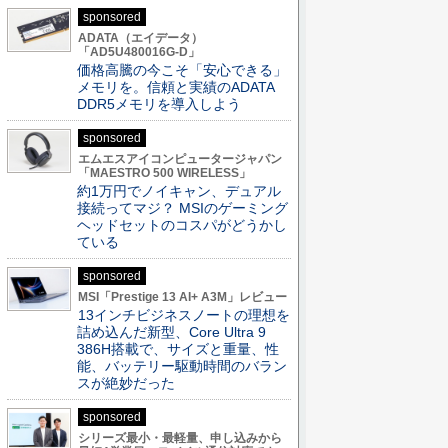
sponsored
ADATA（エイデータ）
「AD5U480016G-D」
価格高騰の今こそ「安心できる」
メモリを。信頼と実績のADATA
DDR5メモリを導入しよう
sponsored
エムエスアイコンピュータージャパン
「MAESTRO 500 WIRELESS」
約1万円でノイキャン、デュアル
接続ってマジ？ MSIのゲーミング
ヘッドセットのコスパがどうかし
ている
sponsored
MSI「Prestige 13 AI+ A3M」レビュー
13インチビジネスノートの理想を
詰め込んだ新型、Core Ultra 9
386H搭載で、サイズと重量、性
能、バッテリー駆動時間のバラン
スが絶妙だった
sponsored
シリーズ最小・最軽量、申し込みから