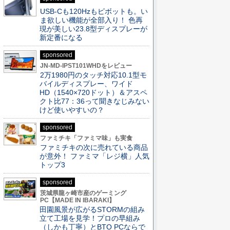
USB-Cも120Hzもピボットも。い
ま欲しい機能が全部入り！ 色再
現が美しい23.8型ディスプレーが
新定番になる
sponsored
JN-MD-IPST101WHDをレビュー
2万1980円のタッチ対応10.1型モ
バイルディスプレー、ワイド
HD（1540×720ドット）＆アスペ
クト比77：36って聞きなじみない
けど使いやすいの？
sponsored
ファミチキ「ファミマ味」も実食
ファミチキの次に売れている商品
が意外！ ファミマ「レジ横」人気
トップ3
sponsored
茨城県龍ヶ崎市産のゲーミング
PC【MADE IN IBARAKI】
田園風景が広がるSTORMの組み
立て工場を見学！プロの早組み
（しかも丁寧）とBTO PCならで