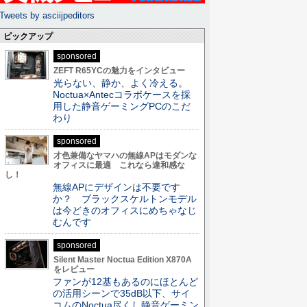
Tweets by asciijpeditors
ピックアップ
sponsored
ZEFT R65YCの魅力をインタビュー
光らない、静か、よく冷える。
Noctua×Antecコラボケースを採
用した静音ゲーミングPCのこだ
わり
sponsored
才色兼備なヤマハの無線APはモダンな
オフィスに最適 これなら違和感な
し！
無線APにデザインは不要です
か？ ブラックスケルトンモデル
は今どきのオフィスにめちゃなじ
むんです
sponsored
Silent Master Noctua Edition X870A
をレビュー
ファンが12基もあるのにほとんど
の活用シーンで35dB以下、サイ
コムのNoctua尽くし静音ゲーミン