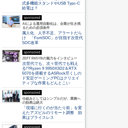
式多機能スタンドやUSB Typc-C
給電は？
sponsored
AIによる運用自動化は、企業が生き残
るための必須条件
属人化、人手不足、アラートだら
け 「FortiSOC」が目指す次世代
SOC改革
sponsored
ZEFT R65YBの魅力をインタビュー
次世代でも、次々世代でも戦え
る!?Ryzen 9 9950X3D2＆RTX
5070を搭載するASRock尽くしの
ド安定ゲーミングPCはクリエイ
ティブな作業もどんとこい
sponsored
仕組みとしてはシンプルだが、業務へ
の効果は絶大
「現場に行くのが当たり前」を変
えたアズビルのリモート調整 効
果はプライスレス
sponsored