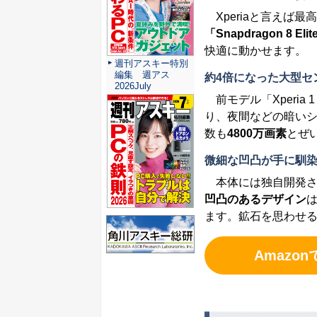
Xperiaと言えば
「Snapdragon 8 Elit
快適に動かせます。
週刊アスキー特別
編集 週アス
約4倍になった大型セ
2026July
前モデル「Xperia
り、夜間などの暗い
数も
4800万画素
とぜ
微細な凹凸が手に馴
本体には独自開発さ
凹凸のあるデザイン
ます。鉱石を思わせ
Amazon