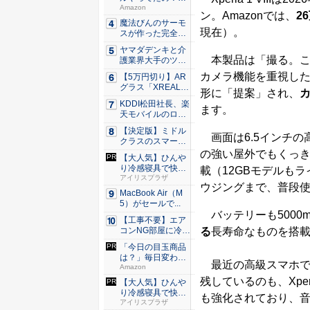
80％O...
Amazon
ン。Amazonでは、
2
魔法びんのサーモ
現在）。
スが作った完全遮
光100...
ヤマダデンキと介
本製品は「撮る。こ
護業界大手のツク
イが協業...
カメラ機能を重視した
【5万円切り】AR
グラス「XREAL
形に「提案」され、
x...
KDDI松田社長、楽
ます。
天モバイルのロー
ミン...
【決定版】ミドル
画面は6.5インチの
クラスのスマート
フォンの...
の強い屋外でもくっきり見え
【大人気】ひんや
り冷感寝具で快適
載（12GBモデルも
な睡眠を...
アイリスプラザ
ウジングまで、普段
MacBook Air（M
5）がセールで...
バッテリーも5000
【工事不要】エア
る
長寿命なものを搭
コンNG部屋に冷房
を！ ...
「今日の目玉商品
は？」毎日変わる
最近の高級スマホでは消
Amaz...
Amazon
残しているのも、Xper
【大人気】ひんや
り冷感寝具で快適
も強化されており、
な睡眠を...
アイリスプラザ