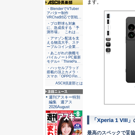
ます。
ASCII倶楽部
・BlenderでVTuber
アバター制作
VRChat対応で苦戦…
・プロ野球も対象
に、急成長する「予
測市場」 これは…
・アマゾン配送を支
える物流大手、ステ
ーブルコイン企業…
・あこがれの旗艦モ
バイルノートPC最新
モデル=「ThinkPa…
・ハッセルブラッド
搭載の頂上カメラ・
スマホ「OPPO Fin…
ASCII倶楽部とは
注目ニュース
週刊アスキー特別
編集 週アス
2026August
「Xperia 1 VIII」
最高のスペックで妥