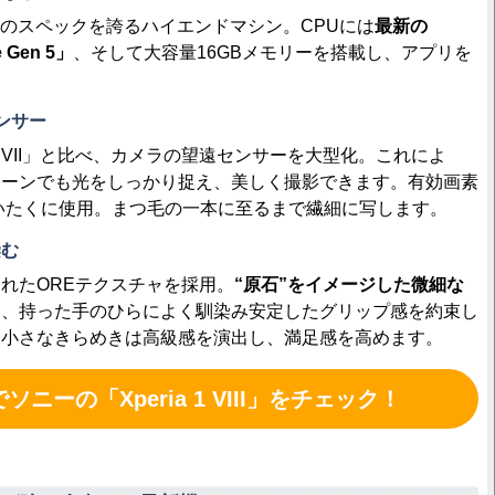
最高のスペックを誇るハイエンドマシン。CPUには
最新の
e Gen 5」
、そして大容量16GBメモリーを搭載し、アプリを
ンサー
 1 VII」と比べ、カメラの望遠センサーを大型化。これによ
シーンでも光をしっかり捉え、美しく撮影できます。有効画素
いたくに使用。まつ毛の一本に至るまで繊細に写します。
染む
れたOREテクスチャを採用。
“原石”をイメージした微細な
は、持った手のひらによく馴染み安定したグリップ感を約束し
る小さなきらめきは高級感を演出し、満足感を高めます。
でソニーの「Xperia 1 VIII」をチェック！