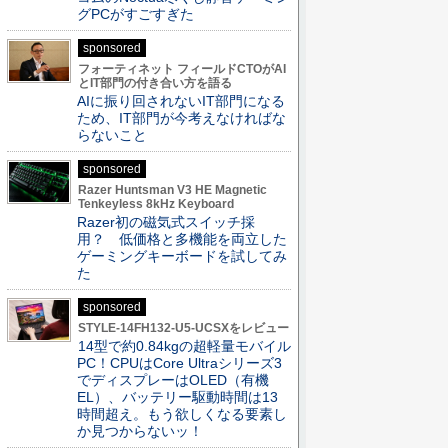
グPCがすごすぎた
sponsored
フォーティネット フィールドCTOがAI
とIT部門の付き合い方を語る
AIに振り回されないIT部門になる
ため、IT部門が今考えなければな
らないこと
sponsored
Razer Huntsman V3 HE Magnetic
Tenkeyless 8kHz Keyboard
Razer初の磁気式スイッチ採
用？ 低価格と多機能を両立した
ゲーミングキーボードを試してみ
た
sponsored
STYLE-14FH132-U5-UCSXをレビュー
14型で約0.84kgの超軽量モバイル
PC！CPUはCore Ultraシリーズ3
でディスプレーはOLED（有機
EL）、バッテリー駆動時間は13
時間超え。もう欲しくなる要素し
か見つからないッ！