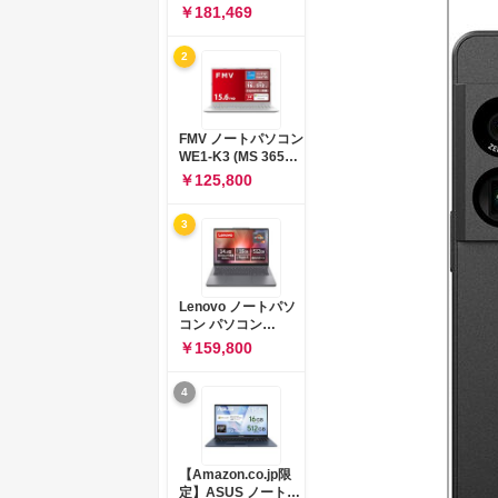
コン 15-fd 15.6イン
￥181,469
チ インテル Core 5
120U メモリ16GB
2
SSD512GB
Windows 11
Microsoft Office
2024搭載 WPS
Office搭載 カメラシ
FMV ノートパソコン
ャッター 指紋認証 薄
WE1-K3 (MS 365
型 Copilotキー搭載
Personal/Copilotキ
￥125,800
ナチュラルシルバー
ー搭載/Win 11/15.6
(BJ0M5PA-AAAI)
型/Core
3
i5/16GB/SSD
512GB/ホワイト)
FMVWK3E15W_AZ
Lenovo ノートパソ
コン パソコン
IdeaPad Slim 3 14.0
￥159,800
インチ AMD
Ryzen™ 5 8640HS
4
メモリ16GB
SSD512GB
Microsoft 365 試用
版 Windows11 バッ
テリー駆動12.6時間
【Amazon.co.jp限
重量1.39kg ルナグレ
定】ASUS ノートパ