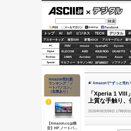
ASCII.jp
デジタル
トップ
AI
IoT
ビジネス
TECH
デジタル
i
アスキーキッズ
格安SIM
家電ASCII
アスキーグルメ
週刊
FMV
mouse
iiyamaPC
Sycom
PC
ELECOM
AMD
ASUS ROG
Digital
GIGABYTE
JAWS
Acrobat
kintone
Azure
Business
S
JAPANNEXT
マカフィー
キヤノンMJ
ソフマップ
Special
Amazon売れ筋
Amazonで“ずっと売
ランキング「ノ
ートパソコン」
（在庫あり）
「Xperia 1
上質な手触り、
1
2026年06月09日 17時00
【Amazon.co.jp限
定】HP ノートパソ