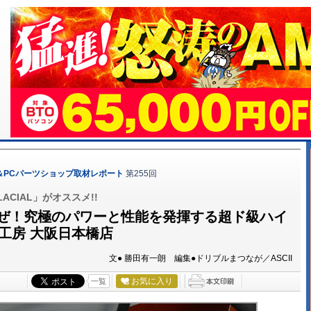
＆PCパーツショップ取材レポート
第255回
LACIAL」がオススメ!!
いぜ！究極のパワーと性能を発揮する超ド級ハイ
工房 大阪日本橋店
文● 勝田有一朗 編集●ドリブルまつなが／ASCII
お気に入り
一覧