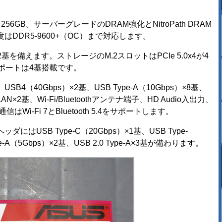
B。サーバーグレードのDRAM強化とNitroPath DRAM
DDR5-9600+（OC）まで対応します。
2基を備えます。ストレージのM.2スロットはPCIe 5.0x4が4
 6Gポートは4基搭載です。
40Gbps）×2基、USB Type-A（10Gbps）×8基、
 LAN×2基、Wi-Fi/Bluetoothアンテナ端子、HD Audio入出力、
Wi-Fi 7とBluetooth 5.4をサポートします。
SB Type-C（20Gbps）×1基、USB Type-
e-A（5Gbps）×2基、USB 2.0 Type-A×3基が備わります。