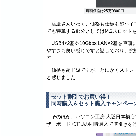
店頭価格は25万9800円
渡邉さんいわく、価格も仕様も超ハイエンドなR
でも特筆する部分としてはM.2スロット
USB4×2基や10Gbps LAN×2基を
やすさも良い感じですと話しており、究
す。
価格も超ド級ですが、とにかくストレー
と感じました！
セット割引でお買い得！
同時購入＆セット購入キャンペー
そのほか、パソコン工房 大阪日本橋店で
ザーボード+CPUの同時購入で値引きを