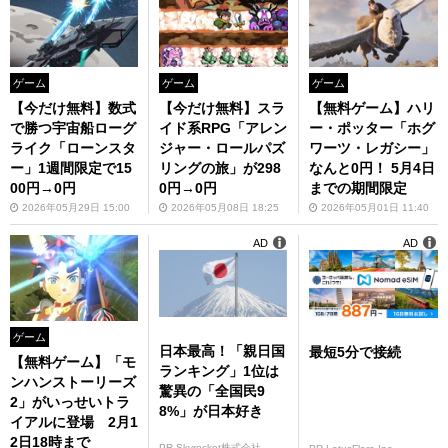
ゲーム
ゲーム
ゲーム
【今だけ無料】数式
【無料ゲーム】ハリ
【今だけ無料】スラ
で勝つ宇宙船ローグ
ー・ポッター「ホグ
イド系RPG「アレン
ライク「ローンスタ
ワーツ・レガシー」
ジャー・ロールパズ
ー」1週間限定で15
なんと0円！ 5月4日
リングの旅」が298
00円→0円
までの期間限定
0円→0円
2026年05月29日 15:00
2026年05月01日 11:40
2026年05月08日 18:25
AD
AD
ゲーム
日本最高！「親日国
最短5分で接続
【無料ゲーム】「モ
ランキング」1位は
ンハンストーリーズ
驚異の「全国民9
2」がいっせいトラ
8%」が日本好き
イアルに登場 2月1
2日18時まで
PR Skyrocket株式会社