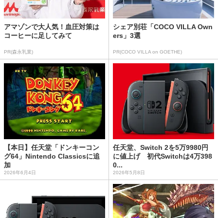
アマゾンで大人気！血圧対策は
シェア別荘「COCO VILLA Own
コーヒーに足してみて
ers」3選
PR(森永乳業)
PR(COCO VILLA on GOETHE)
【本日】任天堂「ドンキーコン
任天堂、Switch 2を5万9980円
グ64」Nintendo Classicsに追
に値上げ 初代Switchは4万398
加
0...
2026年6月4日
2026年5月8日