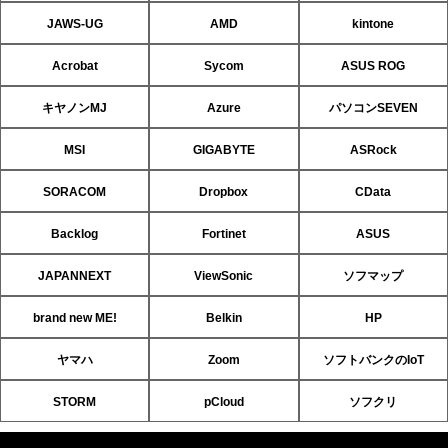
JAWS-UG
AMD
kintone
Acrobat
Sycom
ASUS ROG
キヤノンMJ
Azure
パソコンSEVEN
MSI
GIGABYTE
ASRock
SORACOM
Dropbox
CData
Backlog
Fortinet
ASUS
JAPANNEXT
ViewSonic
ソフマップ
brand new ME!
Belkin
HP
ヤマハ
Zoom
ソフトバンクのIoT
STORM
pCloud
ソフクリ