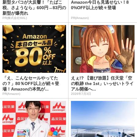
新型タバコが大反響！「たばこ
Amazon今日も見逃せない！8
税、さようなら」600円→83円の
0%OFF以上が続々登場
新型が爆売れ
PR(株式会社HAL)
PR(Amazon)
「え、こんなセールやってた
えぇ!? 【遊び放題】任天堂「空
の？」80％OFF以上が続々登
の軌跡 the 1st」いっせいトライ
場！Amazonの本気が...
アル開催へ...
PR(Amazon)
2026年7月3日