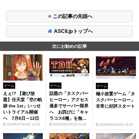
この記事の先頭へ
ASCII.jpトップへ
次にお勧めの記事
ゲーム
ゲーム
ゲーム
えぇ!? 【遊び放
話題の「タスクバー
極小放置ゲーム「タ
題】任天堂「空の軌
ヒーロー」アクセス
スクバーヒーロー」
跡 the 1st」いっせ
過多でサーバー限界
非常に好評スタート
いトライアル開催
へ お詫びに「キャ
へ 7月6日～12日
ラコス6種」を無料
配布
2026年07月03日 11:25
2026年06月01日 14:30
2026年05月29日 16:35