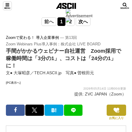
前へ
1
2
次へ
Zoomで変わる！ 導入企業事例
― 第13回
Zoom Webinars Plus導入事例：株式会社 LIVE BOARD
手間がかかるウェビナー自社運営 Zoom採用で
稼働時間は「3分の1」、コストは「24分の1」
に！
文● 大塚昭彦／TECH.ASCII.jp 写真● 曽根田元
[PC表示へ]
2026年05月14日 11時00分更新
提供: ZVC JAPAN（Zoom）
お気に入り