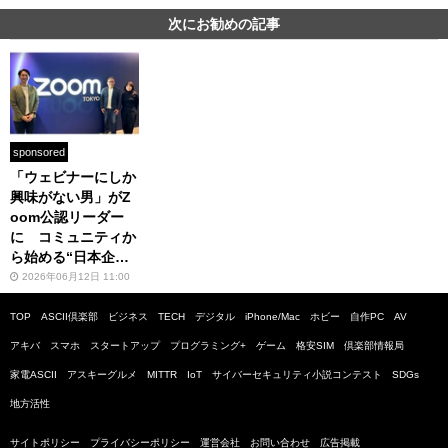
次にお勧めの記事
sponsored
「ウェビナーにしか
興味がない男」がZ
oom公認リーダー
に コミュニティか
ら始める“日本企業
のウェビナー変革”
2026年06月12日 11:00
TOP
ASCII倶楽部
ビジネス
TECH
デジタル
iPhone/Mac
ホビー
自作PC
AV
アキバ
スマホ
スタートアップ
プログラミング+
ゲーム
格安SIM
倶楽部情報局
家電ASCII
アスキーグルメ
MITTR
IoT
サイバーセキュリティ小説コンテスト
SDGs
地方活性
サイトポリシー
プライバシーポリシー
運営会社
お問い合わせ
広告掲載