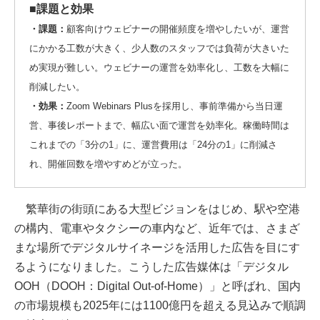
■課題と効果
・課題：
顧客向けウェビナーの開催頻度を増やしたいが、運営
にかかる工数が大きく、少人数のスタッフでは負荷が大きいた
め実現が難しい。ウェビナーの運営を効率化し、工数を大幅に
削減したい。
・効果：
Zoom Webinars Plusを採用し、事前準備から当日運
営、事後レポートまで、幅広い面で運営を効率化。稼働時間は
これまでの「3分の1」に、運営費用は「24分の1」に削減さ
れ、開催回数を増やすめどが立った。
繁華街の街頭にある大型ビジョンをはじめ、駅や空港
の構内、電車やタクシーの車内など、近年では、さまざ
まな場所でデジタルサイネージを活用した広告を目にす
るようになりました。こうした広告媒体は「デジタル
OOH（DOOH：Digital Out-of-Home）」と呼ばれ、国内
の市場規模も2025年には1100億円を超える見込みで順調