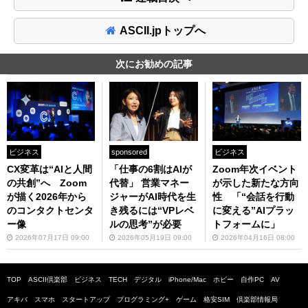
ASCII.jpトップへ
次にお勧めの記事
ビジネス
sponsored
ビジネス
CX変革は“AIと人間
「仕事の6割はAIが
Zoom年次イベント
の共創”へ Zoom
代替」 営業マネー
が示した新たな方向
が描く2026年から
ジャーがAI時代を生
性 「“会話を行動
のコンタクトセンタ
き残るには“VPレベ
に変える”AIプラッ
ー像
ルの思考”が必要
トフォームに」
2026年07月17日 09:00
2026年05月19日 09:00
2026年04月16日 08:00
TOP
ASCII倶楽部
ビジネス
TECH
デジタル
iPhone/Mac
ホビー
自作PC
AV
アキバ
スマホ
スタートアップ
プログラミング+
ゲーム
格安SIM
倶楽部情報局