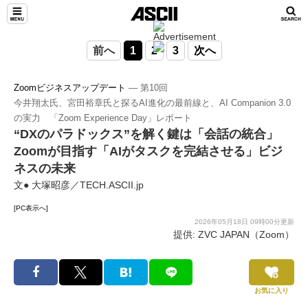
前へ
1
2
3
次へ
Zoomビジネスアップデート
― 第10回
今井翔太氏、宮田裕章氏と探るAI進化の最前線と、AI Companion 3.0
の実力 「Zoom Experience Day」レポート
“DXのパラドックス”を解く鍵は「会話の統合」
Zoomが目指す「AIがタスクを完結させる」ビジ
ネスの未来
文● 大塚昭彦／TECH.ASCII.jp
[PC表示へ]
2026年05月18日 09時00分更新
提供: ZVC JAPAN（Zoom）
お気に入り