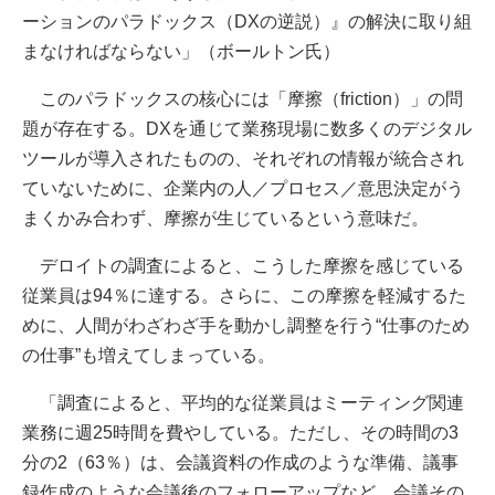
ーションのパラドックス（DXの逆説）』の解決に取り組
まなければならない」（ボールトン氏）
このパラドックスの核心には「摩擦（friction）」の問
題が存在する。DXを通じて業務現場に数多くのデジタル
ツールが導入されたものの、それぞれの情報が統合され
ていないために、企業内の人／プロセス／意思決定がう
まくかみ合わず、摩擦が生じているという意味だ。
デロイトの調査によると、こうした摩擦を感じている
従業員は94％に達する。さらに、この摩擦を軽減するた
めに、人間がわざわざ手を動かし調整を行う“仕事のため
の仕事”も増えてしまっている。
「調査によると、平均的な従業員はミーティング関連
業務に週25時間を費やしている。ただし、その時間の3
分の2（63％）は、会議資料の作成のような準備、議事
録作成のような会議後のフォローアップなど、会議その