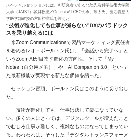
スペシャルセッションには、AI研究者である北陸先端科学技術大学院
大学（JAIST）客員教授／GenesisAI CEOの今井翔太氏、慶応義塾大
学医学部教授の宮田裕章氏を迎えた
“技術が進化しても仕事が減らない”DXのパラドック
スを乗り越えるには
米Zoom Communicationsで製品マーケティング責任者
を務めるレオ・ボールトン氏は、「会話から完了へ」と
いうZoom AIが目指す進化の方向性、そして「My
Notes（自分用メモ）」や「AI Companion 3.0」といっ
た最新機能が実現する新たな価値を語った。
セッション冒頭、ボールトン氏はこのように切り出し
た。
「技術が進化しても、仕事は決して楽になっていな
い。多くの人にとっては、デジタルツールが増えたこと
でむしろ仕事が難しく、複雑なものになってしまってい
る。われわれは、そうした『デジタルトランスフォーメ