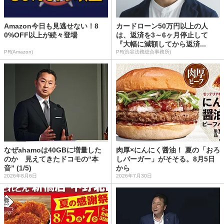
Amazon今日も見逃せない！8
カードローン50万円以上の人
0%OFF以上が続々登場
は、返済を3～6ヶ月停止して
『大幅に減額してから返済...
PR(Amazon)
PR(渋谷法務総合事務所)
なぜahamoは40GBに増量した
肉厚×にんにく醤油！ 夏の「おろ
のか 見えてきたドコモの“本
しバーガー」がそそる。8月5日
音” (1/5)
から
2026年8月6日
2026年7月30日