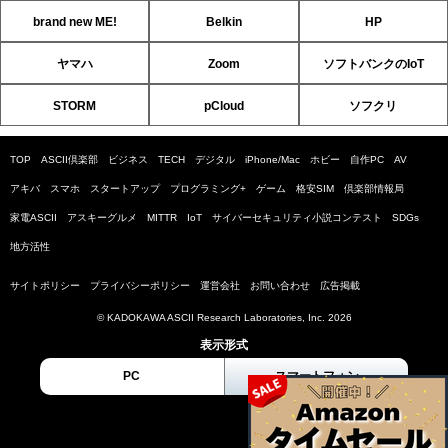
brand new ME!
Belkin
HP
ヤマハ
Zoom
ソフトバンクのIoT
STORM
pCloud
ソフクリ
TOP
ASCII倶楽部
ビジネス
TECH
デジタル
iPhone/Mac
ホビー
自作PC
AV
アキバ
スマホ
スタートアップ
プログラミング+
ゲーム
格安SIM
倶楽部情報局
家電ASCII
アスキーグルメ
MITTR
IoT
サイバーセキュリティ小説コンテスト
SDGs
地方活性
サイトポリシー
プライバシーポリシー
運営会社
お問い合わせ
広告掲載
© KADOKAWA ASCII Research Laboratories, Inc. 2026
表示形式
PC
スマートフォン