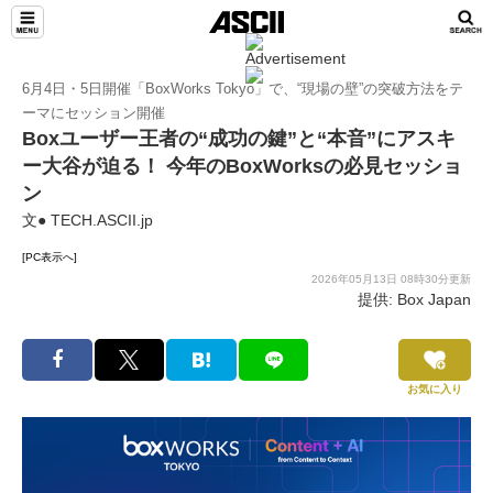
TeamLeaders
6月4日・5日開催「BoxWorks Tokyo」で、“現場の壁”の突破方法をテ
ーマにセッション開催
Boxユーザー王者の“成功の鍵”と“本音”にアスキ
ー大谷が迫る！ 今年のBoxWorksの必見セッショ
ン
文● TECH.ASCII.jp
[PC表示へ]
2026年05月13日 08時30分更新
提供: Box Japan
お気に入り