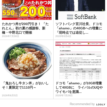
たれかつ丼が200円引き！ 「た
ソフトバンク宮川社長、ドコモ
れとん」初の夏の感謝祭、新
「ahamo」の40GBへの増量に
橋・中野北口で開催
「現時点では追従し...
2026年7月30日
2026年8月4日
「鬼おろし牛タン丼」がおいし
ドコモ「ahamo」が10GB増量
そ！夏限定で1110円～
して40GBに ライバルのUQや
ワイモバを意識...
2026年8月5日
2026年7月29日
Recommended by