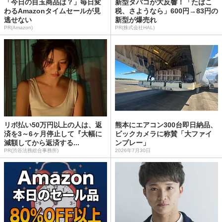
「今日の目玉商品は？」毎日変
新型タバコが大反響！「たばこ
わるAmazonタイムセールが見
税、さようなら」600円→83円の
逃せない
新型が爆売れ
PR(Amazon)
PR(株式会社HAL)
リボ払い50万円以上の人は、返
熊本にエアコン300台即日納品、
済を3～6ヶ月停止して『大幅に
ビックカメラに称賛「大ファイ
減額してから返済する...
ンプレー」
PR(渋谷法務総合事務所)
2026年7月30日