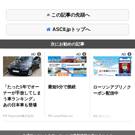
この記事の先頭へ
ASCII.jpトップへ
次にお勧めの記事
AD
AD
AD
「たった1年でオー
最短5分で接続
ローソンアプリ／ク
ナーが手放してしま
ーポン配信中
う車ランキング」
あの日本車も登場
PR Skyrocket株式会社
PR LotusFlare Inc
PR ローソン