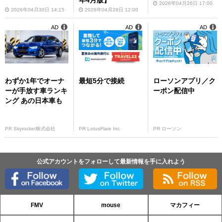
2026年04月26日 17:00
2026年04月30日 14:15
2026年04月28日 12:00
AD
AD
AD
わずか1年でオーナ
最短5分で接続
ローソンアプリ／ク
ーが手放す車ランキ
ーポン配信中
ング あの日本車も
PR Skyrocket株式会社
PR LotusFlare Inc
PR ローソン
公式アカウントをフォローして最新情報を手に入れよう
FMV
mouse
マカフィー