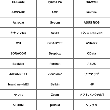
ELECOM
iiyama PC
HUAWEI
JAWS-UG
AMD
kintone
Acrobat
Sycom
ASUS ROG
キヤノンMJ
Azure
パソコンSEVEN
MSI
GIGABYTE
ASRock
SORACOM
Dropbox
CData
Backlog
Fortinet
ASUS
JAPANNEXT
ViewSonic
ソフマップ
brand new ME!
Belkin
HP
ヤマハ
Zoom
ソフトバンクのIoT
STORM
pCloud
ソフクリ