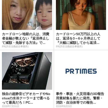
カードローン地獄の人は、消費
カードローン50万円以上の人
者金融が教えない『返済停止し
は、返済を3～6ヶ月停止して
て減額・免除する方法』で...
『大幅に減額してから返済...
PR(渋谷法務総合事務所)
PR(渋谷法務総合事務所)
独自の超静音ビデオカードやNo
事件・事故・火災現場の3D報告
ctuaの水冷クーラーまで選べる
用素材集を新たに発売。警察・
って最高だろ！PC...
消防・自治体等での報告...
2026年7月31日
2026年8月3日