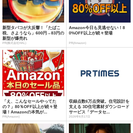
新型タバコが大反響！「たばこ
Amazon今日も見逃せない！8
税、さようなら」600円→83円の
0%OFF以上が続々登場
新型が爆売れ
PR(株式会社HAL)
PR(Amazon)
「え、こんなセールやってた
収録点数6万点突破。住宅設計を
の？」80％OFF以上が続々登
支える 3D住宅素材ダウンロード
場！Amazonの本気が...
サービス「データセ...
PR(Amazon)
2026年6月17日