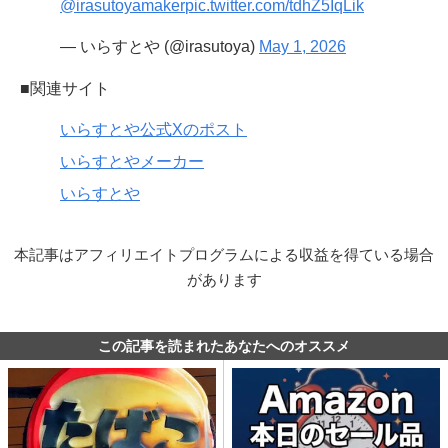
@irasutoyamaker
pic.twitter.com/tdhZ5IqLik
— いらすとや (@irasutoya)
May 1, 2026
■関連サイト
いらすとや公式Xのポスト
いらすとやメーカー
いらすとや
本記事はアフィリエイトプログラムによる収益を得ている場合
があります
この記事を読まれたあなたへのオススメ