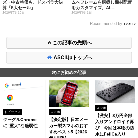
ズ・中古特価も。ドスパラ大決
ムへフレームを構築し機材配置
算「5大セール」
をカスタマイズ。AL...
2026年7月15日
2026年6月1日
Recommended by
この記事の先頭へ
ASCII.jpトップへ
次にお勧めの記事
スマホ
トピックス
スマホ
【激安】3万円全部
グーグルChrome
【決定版】日本メー
入りアンドロイド再
に“重大”な脆弱性
カー製スマホのおす
び 今回は本物の防
すめベスト5【2026
水にFeliCa入り
年4月版】