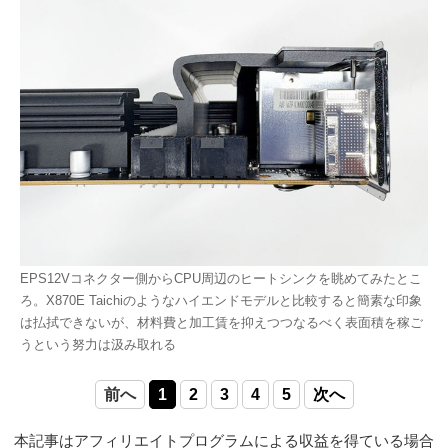
EPS12Vコネクター側からCPU周辺のヒートシンクを眺めてみたとこ
ろ。X870E Taichiのようなハイエンドモデルと比較すると簡素な印象
は払拭できないが、材料費と加工賃を抑えつつなるべく表面積を稼ご
うという努力は汲み取れる
前へ
1
2
3
4
5
次へ
本記事はアフィリエイトプログラムによる収益を得ている場合