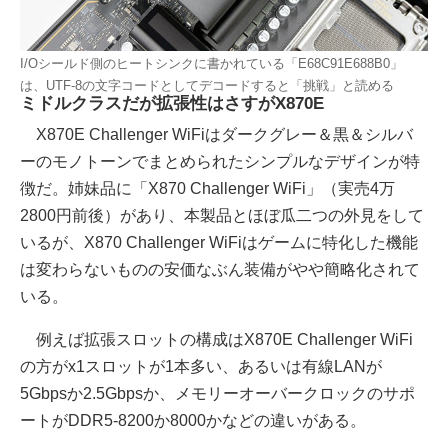
I/Oシールド側のヒートシンクに書かれている「E68C91E688B0」
は、UTF-8の文字コードとしてデコードすると「挑戦」と読める
ミドルクラスだが拡張性はさすがX870E
X870E Challenger WiFiはダークグレー＆黒＆シルバ
ーのモノトーンでまとめられたシンプルなデザインが特
徴だ。姉妹品に「X870 Challenger WiFi」（実売4万
2800円前後）があり、本製品とほぼ瓜二つの外見をして
いるが、X870 Challenger WiFiはゲームに特化した機能
は変わらないものの安価なぶん装備がやや簡略化されて
いる。
例えば拡張スロットの構成はX870E Challenger WiFi
の方がx1スロットが1本多い、あるいは有線LANが
5Gbpsか2.5Gbpsか、メモリーオーバークロックのサポ
ートがDDR5-8200か8000かなどの違いがある。