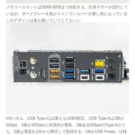
メモリースロットはDDR5-8200まで対応する。白系マザーが流行して
いるが、ダークグレー＆黒がメインでシルバーが差し色になっている
このデザインは落ち着いていてとてもいい
I/Oパネル。USB Type-Cは2基ともUSB4対応。USB Type-Aは3基が
5Gbps、5基が10Gbpsと拡張性が豊富。3基ある5GbpsのType-Aのう
ち、2基は電源を12Vから降圧して取得する「Ultra USB Power」仕様