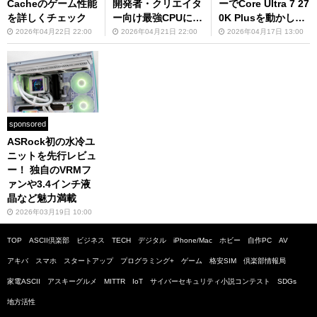
Cacheのゲーム性能
開発者・クリエイタ
ーでCore Ultra 7 27
を詳しくチェック
ー向け最強CPUにな
0K Plusを動かして
った驚きの実力を解
みた
2026年04月22日 22:00
2026年04月21日 22:00
2026年04月17日 13:00
説
sponsored
ASRock初の水冷ユ
ニットを先行レビュ
ー！ 独自のVRMフ
ァンや3.4インチ液
晶など魅力満載
2026年03月19日 10:00
TOP
ASCII倶楽部
ビジネス
TECH
デジタル
iPhone/Mac
ホビー
自作PC
AV
アキバ
スマホ
スタートアップ
プログラミング+
ゲーム
格安SIM
倶楽部情報局
家電ASCII
アスキーグルメ
MITTR
IoT
サイバーセキュリティ小説コンテスト
SDGs
地方活性