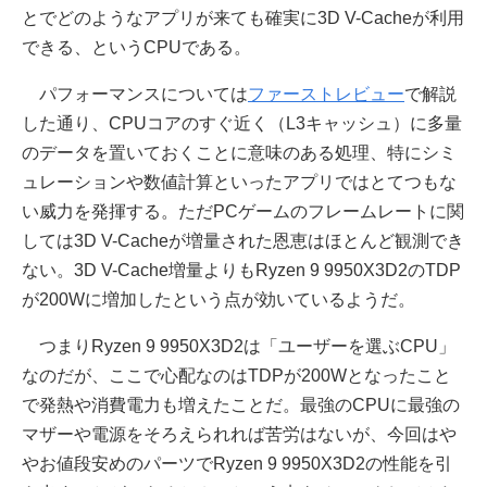
とでどのようなアプリが来ても確実に3D V-Cacheが利用
できる、というCPUである。
パフォーマンスについては
ファーストレビュー
で解説
した通り、CPUコアのすぐ近く（L3キャッシュ）に多量
のデータを置いておくことに意味のある処理、特にシミ
ュレーションや数値計算といったアプリではとてつもな
い威力を発揮する。ただPCゲームのフレームレートに関
しては3D V-Cacheが増量された恩恵はほとんど観測でき
ない。3D V-Cache増量よりもRyzen 9 9950X3D2のTDP
が200Wに増加したという点が効いているようだ。
つまりRyzen 9 9950X3D2は「ユーザーを選ぶCPU」
なのだが、ここで心配なのはTDPが200Wとなったこと
で発熱や消費電力も増えたことだ。最強のCPUに最強の
マザーや電源をそろえられれば苦労はないが、今回はや
やお値段安めのパーツでRyzen 9 9950X3D2の性能を引