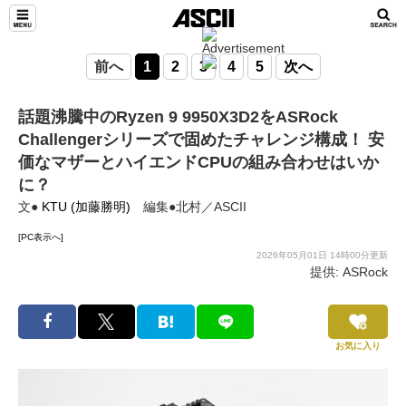
前へ
1
2
3
4
5
次へ
話題沸騰中のRyzen 9 9950X3D2をASRock
Challengerシリーズで固めたチャレンジ構成！ 安
価なマザーとハイエンドCPUの組み合わせはいか
に？
文●
KTU (加藤勝明)
編集●北村／ASCII
[PC表示へ]
2026年05月01日 14時00分更新
提供: ASRock
お気に入り