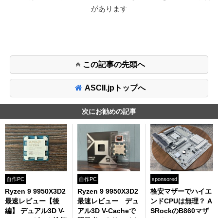
があります
この記事の先頭へ
ASCII.jpトップへ
次にお勧めの記事
自作PC
自作PC
sponsored
Ryzen 9 9950X3D2
Ryzen 9 9950X3D2
格安マザーでハイエ
最速レビュー【後
最速レビュー デュ
ンドCPUは無理？ A
編】 デュアル3D V-
アル3D V-Cacheで
SRockのB860マザ