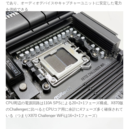
であり、オーディオデバイスやキャプチャーユニットに安定した電力
を供給できる
CPU周辺の電源回路は110A SPSによる20+2+1フェーズ構成。X870版
のChallengerに比べるとCPUコア用に余計に4フェーズ多く確保されて
いる（つまりX870 Challenger WiFiは16+2+1フェーズ）