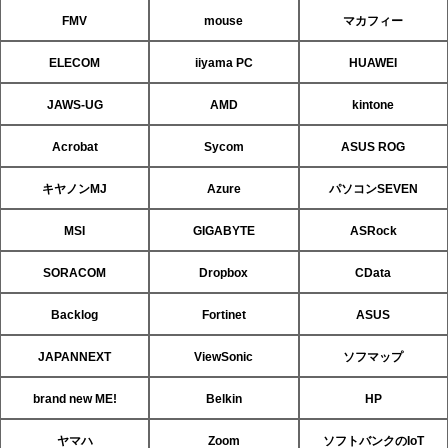
FMV
mouse
マカフィー
ELECOM
iiyama PC
HUAWEI
JAWS-UG
AMD
kintone
Acrobat
Sycom
ASUS ROG
キヤノンMJ
Azure
パソコンSEVEN
MSI
GIGABYTE
ASRock
SORACOM
Dropbox
CData
Backlog
Fortinet
ASUS
JAPANNEXT
ViewSonic
ソフマップ
brand new ME!
Belkin
HP
ヤマハ
Zoom
ソフトバンクのIoT