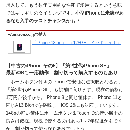
購入して、もう数年実用的な性能で愛用するという意味
ではギリギリのタイミングです。
小型iPhoneに未練があ
るなら入手のラストチャンス
かも!?
■Amazon.co.jpで購入
「iPhone 13 mini」（128GB、ミッドナイト）
【中古のiPhone その5】「第2世代iPhone SE」
最新iOSも一応動作 割り切って購入するのもあり
ホームボタン付きのiPhoneで安価な選択肢となると、
「第2世代iPhone SE」も候補に入ります。現在の価格は
1万円台後半から。iPhone 8と同じ筐体に、iPhone 11と
同じA13 Bionicを搭載し、iOS 26にも対応しています。
148gの軽い筐体にホームボタン＆Touch IDの使い勝手の
良さは健在。現役で使えるのはあち1～2年程度かもです
が、
割り切って使うならあり
でしょう。