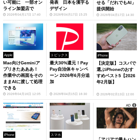
い可能に 一部オン
発表 日本を漢字る
せる「だれでもAI」
ライン加盟店で
デザイン
提供開始
2026年04月17日 17:40
2026年04月17日 15:25
2026年04月17日 14:30
Apple
トピックス
iPhone
Mac向けGeminiア
最大30%還元！Pay
【決定版】コスパで
プリきたあああ！
Pay自治体キャンペ
選ぶiPhoneのおす
作業中の画面をその
ーン 2026年6月分追
すめベスト5【2026
ままAIに渡して処理
加
年2月版】
できる
2026年04月16日 12:05
2026年04月15日 16:30
2026年02月13日 12:00
AD
iPhone
スマホ
「アジアで最もハン