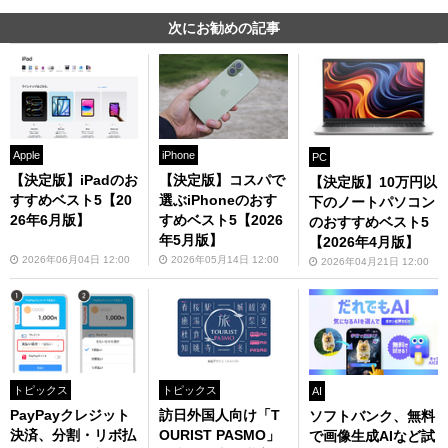
次にお勧めの記事
Apple
iPhone
PC
【決定版】iPadのお
【決定版】コスパで
【決定版】10万円以
すすめベスト5【20
選ぶiPhoneのおす
下のノートパソコン
26年6月版】
すめベスト5【2026
のおすすめベスト5
年5月版】
【2026年4月版】
2026年06月04日 12:00
2026年05月14日 12:00
2026年04月21日 12:00
トピックス
トピックス
AI
PayPayクレジット
訪日外国人向け「T
ソフトバンク、無料
決済、分割・リボ払
OURIST PASMO」
で画像生成AIなど試