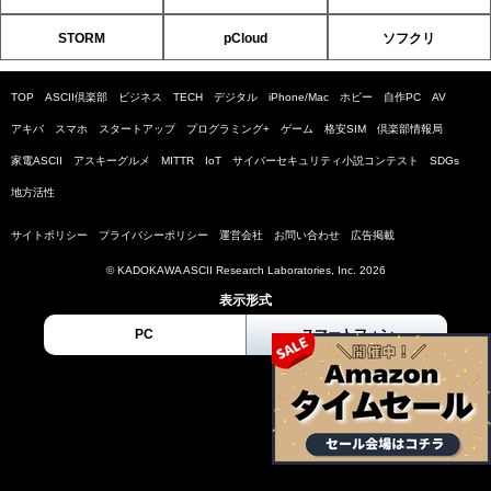
STORM
pCloud
ソフクリ
TOP
ASCII倶楽部
ビジネス
TECH
デジタル
iPhone/Mac
ホビー
自作PC
AV
アキバ
スマホ
スタートアップ
プログラミング+
ゲーム
格安SIM
倶楽部情報局
家電ASCII
アスキーグルメ
MITTR
IoT
サイバーセキュリティ小説コンテスト
SDGs
地方活性
サイトポリシー
プライバシーポリシー
運営会社
お問い合わせ
広告掲載
© KADOKAWA ASCII Research Laboratories, Inc. 2026
表示形式
PC
スマートフォン