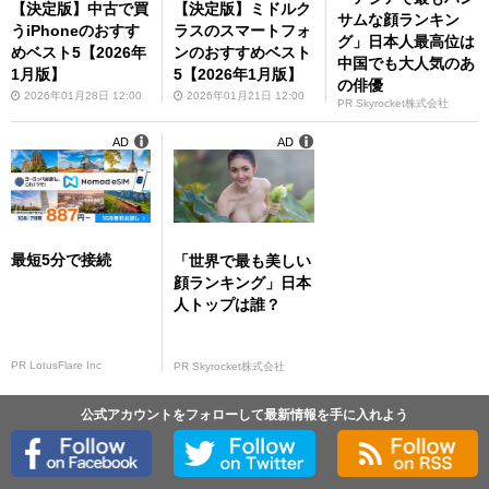
【決定版】中古で買
【決定版】ミドルク
サムな顔ランキン
うiPhoneのおすす
ラスのスマートフォ
グ」日本人最高位は
めベスト5【2026年
ンのおすすめベスト
中国でも大人気のあ
1月版】
5【2026年1月版】
の俳優
2026年01月28日 12:00
2026年01月21日 12:00
PR Skyrocket株式会社
AD
AD
最短5分で接続
「世界で最も美しい
顔ランキング」日本
人トップは誰？
PR LotusFlare Inc
PR Skyrocket株式会社
公式アカウントをフォローして最新情報を手に入れよう