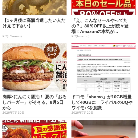
【1ヶ月後に高額当選したい人だ
「え、こんなセールやってた
け見て下さい】
の？」80％OFF以上が続々登
場！Amazonの本気が...
PR(Il Sereno)
PR(Amazon)
肉厚×にんにく醤油！ 夏の「おろ
ドコモ「ahamo」が10GB増量
しバーガー」がそそる。8月5日
して40GBに ライバルのUQや
から
ワイモバを意識...
2026年7月30日
2026年7月29日