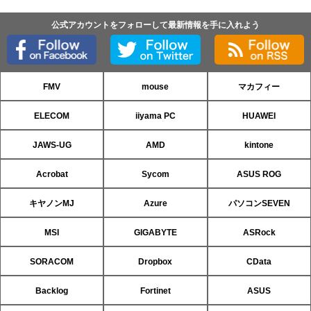
公式アカウントをフォローして最新情報を手に入れよう
FMV
mouse
マカフィー
ELECOM
iiyama PC
HUAWEI
JAWS-UG
AMD
kintone
Acrobat
Sycom
ASUS ROG
キヤノンMJ
Azure
パソコンSEVEN
MSI
GIGABYTE
ASRock
SORACOM
Dropbox
CData
Backlog
Fortinet
ASUS