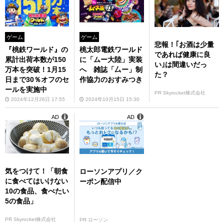
ゲーム
ゲーム
悲報！｢お酒は少量
『桃鉄ワールド』の
桃太郎電鉄ワールド
であれば健康に良
累計出荷本数が150
に「ムー大陸」実装
い｣は間違いだっ
万本を突破！1月15
へ 雑誌「厶ー」制
た？
日まで30％オフのセ
作協力のおすみつき
ールを実施中
PR Skyrocket株式会社
2024年12月26日 17:55
2024年10月15日 15:30
AD
AD
気をつけて！「朝食
ローソンアプリ／ク
に食べてはいけない
ーポン配信中
10の食品、食べたい
5の食品」
PR Skyrocket株式会社
PR ローソン