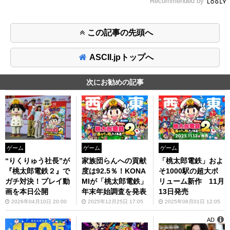
Recommended by
この記事の先頭へ
ASCII.jpトップへ
次にお勧めの記事
ゲーム
ゲーム
ゲーム
“りくりゅう社長”が
家族団らんへの貢献
「桃太郎電鉄」およ
『桃太郎電鉄２』で
度は92.5％！KONA
そ1000駅の超大ボ
ガチ対決！プレイ動
MIが「桃太郎電鉄」
リューム新作 11月
画を本日公開
年末年始調査を発表
13日発売
2026年04月10日 20:00
2025年12月25日 17:05
2025年08月01日 12:05
AD