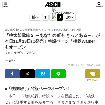
前へ
1
2
3
次へ
陣内智則さんvs狩野英孝さんの実況動画を本日19時公開！
『桃太郎電鉄２ ～あなたの町も きっとある～』が
本日11月13日に発売！特設ページ「桃鉄Walker」
もオープン
文● ミヤザキ／ASCII
[PC表示へ]
2025年11月13日 17時00分更新
お気に入り
■「桃鉄紀行」特設ページオープン！
本日、「桃鉄紀行」特設ページを新設した。『桃鉄
２』に登場する町を紹介する、さまざまな企画が進行中