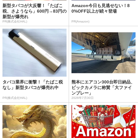
新型タバコが大反響！「たばこ
Amazon今日も見逃せない！8
税、さようなら」600円→83円の
0%OFF以上が続々登場
新型が爆売れ
PR(株式会社HAL)
PR(Amazon)
タバコ業界に衝撃！「たばこ税
熊本にエアコン300台即日納品、
なし」新型タバコが爆売れ中
ビックカメラに称賛「大ファイ
ンプレー」
PR(株式会社HAL)
2026年7月30日