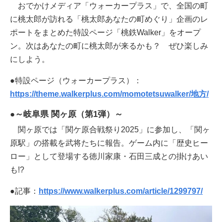
おでかけメディア「ウォーカープラス」で、全国の町
に桃太郎が訪れる「桃太郎あなたの町めぐり」企画のレ
ポートをまとめた特設ページ「桃鉄Walker」をオープ
ン。次はあなたの町に桃太郎が来るかも？ ぜひ楽しみ
にしよう。
●特設ページ（ウォーカープラス）：
https://theme.walkerplus.com/momotetsuwalker/地方/
●～岐阜県 関ヶ原（第1弾）～
関ヶ原では「関ケ原合戦祭り2025」に参加し、「関ヶ
原駅」の搭載を武将たちに報告。ゲーム内に「歴史ヒー
ロー」として登場する徳川家康・石田三成との掛けあい
も!?
●記事：
https://www.walkerplus.com/article/1299797/