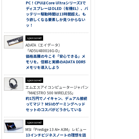
PC！CPUはCore Ultraシリーズ3で
ディスプレーはOLED（有機EL）、バ
ッテリー駆動時間は13時間超え。も
う欲しくなる要素しか見つからない
ッ！
sponsored
ADATA（エイデータ）
「AD5U480016G-D」
価格高騰の今こそ「安心できる」メ
モリを。信頼と実績のADATA DDR5
メモリを導入しよう
sponsored
エムエスアイコンピュータージャパン
「MAESTRO 500 WIRELESS」
約1万円でノイキャン、デュアル接続
ってマジ？ MSIのゲーミングヘッド
セットのコスパがどうかしている
sponsored
MSI「Prestige 13 AI+ A3M」レビュー
13インチビジネスノートの理想を詰