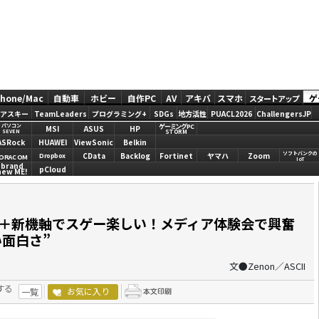
Phone/Mac
自動車
ホビー
自作PC
AV
アキバ
スマホ
ゲ
スタートアップ
アスキー
TeamLeaders
プログラミング+
SDGs
地方活性
PUACL2026
ChallengersJP
ゲーミングPC
パソコン
MSI
ASUS
HP
STORM
SEVEN
ASRock
HUAWEI
ViewSonic
Belkin
ソフトバンクの
CData
Backlog
Fortinet
ヤマハ
Zoom
Dropbox
ORACOM
IoT
brand
pCloud
new ME!
」正統進化＋新機軸でスゲー楽しい！メディア体験会で興奮
面白さ”
文●Zenon／ASCII
する
お気に入り
一覧