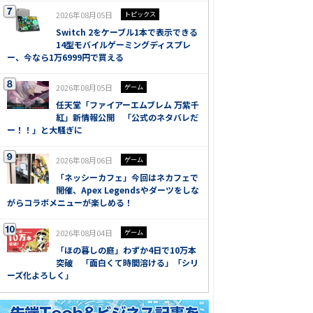
2026年08月05日
トピックス
Switch 2をケーブル1本で表示できる
14型モバイルゲーミングディスプレ
ー、今なら1万6999円で買える
2026年08月05日
ゲーム
任天堂「ファイアーエムブレム 万紫千
紅」新情報公開 「公式のネタバレだ
ー！！」と大騒ぎに
2026年08月06日
ゲーム
「ネッシーカフェ」今回はネカフェで
開催、Apex Legendsやダーツをしな
がらコラボメニューが楽しめる！
2026年08月04日
ゲーム
「ほの暮しの庭」わずか4日で10万本
突破 「面白くて時間溶ける」「シリ
ーズ化よろしく」