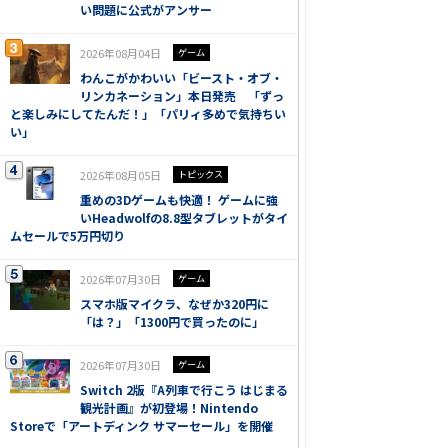
い問題に公式がアンサー
2026年08月04日
ゲーム
わんこがかわいい「ビースト・オブ・
リンカネーション」本日発売 「ずっ
と楽しみにしてたんだ！」「パリィ多めで気持ちい
い」
2026年08月05日
トピックス
重めの3Dゲームも快適！ ゲームに強
いHeadwolfの8.8型タブレットがタイ
ムセールで5万円切り
2026年07月30日
ゲーム
スマホ版マイクラ、なぜか320円に
「は？」「1300円で買ったのに」
2026年07月30日
ゲーム
Switch 2版『A列車で行こう はじまる
観光計画』が初登場！Nintendo
Storeで「アートディンク サマーセール」を開催