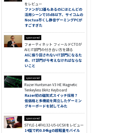
をレビュー
ファンが12基もあるのにほとんどの
活用シーンで35dB以下、サイコムの
Noctua尽くし静音ゲーミングPCが
すごすぎた
sponsored
フォーティネット フィールドCTOが
AIとIT部門の付き合い方を語る
AIに振り回されないIT部門になるた
め、IT部門が今考えなければならな
いこと
sponsored
Razer Huntsman V3 HE Magnetic
Tenkeyless 8kHz Keyboard
Razer初の磁気式スイッチ採用？
低価格と多機能を両立したゲーミン
グキーボードを試してみた
sponsored
STYLE-14FH132-U5-UCSXをレビュー
14型で約0.84kgの超軽量モバイル