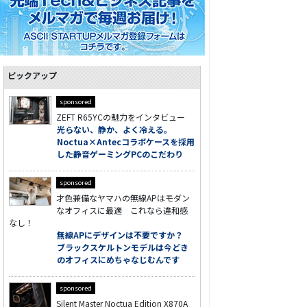
ピックアップ
sponsored
ZEFT R65YCの魅力をインタビュー
光らない、静か、よく冷える。
Noctua×Antecコラボケースを採用
した静音ゲーミングPCのこだわり
sponsored
才色兼備なヤマハの無線APはモダン
なオフィスに最適 これなら違和感
なし！
無線APにデザインは不要ですか？
ブラックスケルトンモデルは今どき
のオフィスにめちゃなじむんです
sponsored
Silent Master Noctua Edition X870A