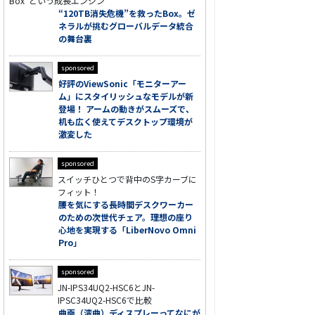
Box”という成長エンジン
“120TB消失危機”を救ったBox。ゼ
ネラルが挑むグローバルデータ統合
の舞台裏
sponsored
好評のViewSonic「モニターアー
ム」にスタイリッシュなモデルが新
登場！ アームの動きがスムーズで、
机も広く使えてデスクトップ環境が
激変した
sponsored
スイッチひとつで背中のS字カーブに
フィット！
腰を気にする長時間デスクワーカー
のための次世代チェア。理想の座り
心地を実現する「LiberNovo Omni
Pro」
sponsored
JN-IPS34UQ2-HSC6とJN-
IPSC34UQ2-HSC6で比較
曲面（湾曲）ディスプレーってなにが