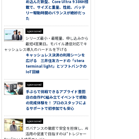
め込んだ新型、Core Ultra 9 386H搭
載で、サイズと重量、性能、バッテ
リー駆動時間のバランスが絶妙だっ
た
sponsored
シリーズ最小・最軽量、申し込みから
最短4営業日。モバイル通信対応でキ
ャッシュレス導入のハードルを下げる
キャッシュレス決済の利用シーンを
広げる 三井住友カードの「stera
terminal light」とソフトバンクの
IoT回線
sponsored
手ぶらで挑戦できるアプライド豊田
店の自作PC組み立てイベントで感動
の完成体験を！ プロのスタッフによ
るサポートで初参加でも安心
sponsored
ガバナンスの徹底で安全を担保し、AI
活用の促進で目指すのは“トレジャー