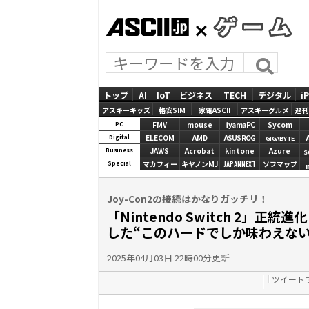
ASCII.jp
GAMES
トップ
AI
IoT
ビジネス
TECH
デジタル
i
アスキーキッズ
格安SIM
家電ASCII
アスキーグルメ
週刊
FMV
mouse
iiyamaPC
Sycom
PC
ELECOM
AMD
ASUS ROG
Digital
GIGABYTE
JAWS
Acrobat
kintone
Azure
Business
S
マカフィー
キヤノンMJ
JAPANNEXT
ソフマップ
Special
Joy-Con2の接続はかなりガッチリ！
「Nintendo Switch 2
した“このハードでしか味わえない
2025年04月03日 22時00分更新
ツイート