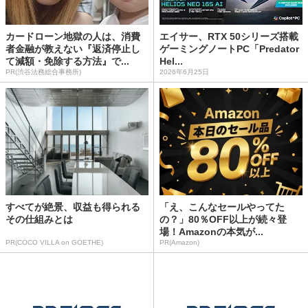
カードローン地獄の人は、消費
エイサー、RTX 50シリーズ搭載
者金融が教えない『返済停止し
ゲーミングノートPC「Predator
て減額・免除する方法』で...
Hel...
PR(渋谷法務総合事務所)
2026年6月25日
すべてが絶景、収益も得られる
「え、こんなセールやってた
その仕組みとは
の？」80％OFF以上が続々登
場！Amazonの本気が...
PR(COCO VILLA on GOETHE)
PR(Amazon)