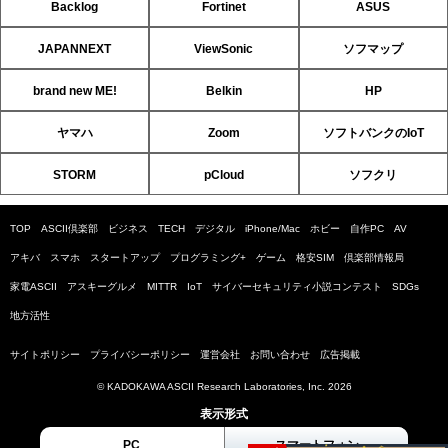
Backlog
Fortinet
ASUS
JAPANNEXT
ViewSonic
ソフマップ
brand new ME!
Belkin
HP
ヤマハ
Zoom
ソフトバンクのIoT
STORM
pCloud
ソフクリ
TOP
ASCII倶楽部
ビジネス
TECH
デジタル
iPhone/Mac
ホビー
自作PC
AV
アキバ
スマホ
スタートアップ
プログラミング+
ゲーム
格安SIM
倶楽部情報局
家電ASCII
アスキーグルメ
MITTR
IoT
サイバーセキュリティ小説コンテスト
SDGs
地方活性
サイトポリシー
プライバシーポリシー
運営会社
お問い合わせ
広告掲載
© KADOKAWA ASCII Research Laboratories, Inc. 2026
表示形式
PC
スマートフォン