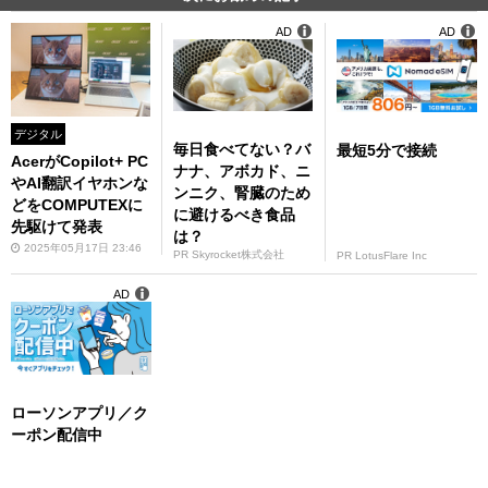
AD
AD
デジタル
毎日食べてない？バ
最短5分で接続
AcerがCopilot+ PC
ナナ、アボカド、ニ
やAI翻訳イヤホンな
ンニク、腎臓のため
どをCOMPUTEXに
に避けるべき食品
先駆けて発表
は？
2025年05月17日 23:46
PR Skyrocket株式会社
PR LotusFlare Inc
AD
ローソンアプリ／ク
ーポン配信中