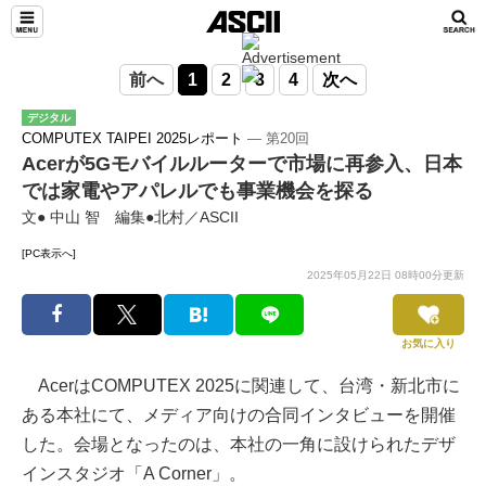
前へ
1
2
3
4
次へ
デジタル
COMPUTEX TAIPEI 2025レポート
― 第20回
Acerが5Gモバイルルーターで市場に再参入、日本
では家電やアパレルでも事業機会を探る
文● 中山 智 編集●北村／ASCII
[PC表示へ]
2025年05月22日 08時00分更新
お気に入り
AcerはCOMPUTEX 2025に関連して、台湾・新北市に
ある本社にて、メディア向けの合同インタビューを開催
した。会場となったのは、本社の一角に設けられたデザ
インスタジオ「A Corner」。