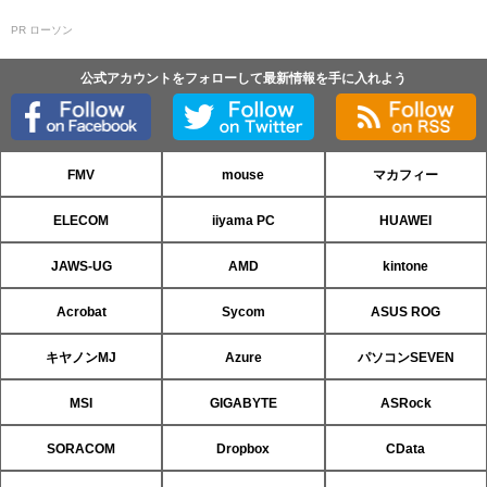
PR ローソン
公式アカウントをフォローして最新情報を手に入れよう
FMV
mouse
マカフィー
ELECOM
iiyama PC
HUAWEI
JAWS-UG
AMD
kintone
Acrobat
Sycom
ASUS ROG
キヤノンMJ
Azure
パソコンSEVEN
MSI
GIGABYTE
ASRock
SORACOM
Dropbox
CData