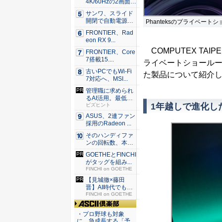
4K/60Hzの2画面
出...
サンワ、スライド
開閉で自動電源O
Phanteksのプライベー
N/OF...
FRONTIER、Rad
eon RX 9...
COMPUTEX TAI
FRONTIER、Core
7搭載15....
ライベートショール
古いPCでもWi-Fi
た製品について紹介
7対応へ、MSI...
管理職に求められ
るAI活用。最低限
1年越しで進化し
やるべ...
ビズヒント
ASUS、2連ファン
採用のRadeon ...
そのハンディファ
ンの回転数、本
当？ 20...
GOETHEとFINCHI
がタッグを組み...
FINCHI on GOETHE
【見城徹×藤田
晋】AI時代でも変
わらない...
FINCHI on GOETHE
ASCII倶楽部
・プロ野球も対象
に、急成長する「予