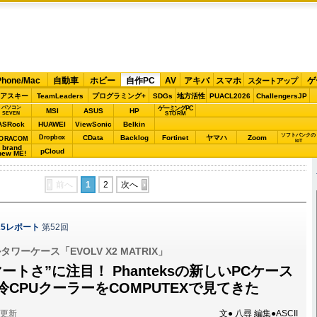
Phone/Mac
自動車
ホビー
自作PC
AV
アキバ
スマホ
ゲ
スタートアップ
アスキー
TeamLeaders
プログラミング+
SDGs
地方活性
PUACL2026
ChallengersJP
パソコン
ゲーミングPC
MSI
ASUS
HP
STORM
SEVEN
ASRock
HUAWEI
ViewSonic
Belkin
ソフトバンクの
Dropbox
CData
Backlog
Fortinet
ヤマハ
Zoom
ORACOM
IoT
brand
pCloud
new ME!
前へ
1
2
次へ
2025レポート
第52回
ーケース「EVOLV X2 MATRIX」
ートさ”に注目！ Phanteksの新しいPCケース
CPUクーラーをCOMPUTEXで見てきた
分更新
文● 八尋 編集●ASCII