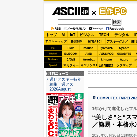
ASCII.jp
自作PC
トップ
AI
IoT
ビジネス
TECH
デジタル
i
アスキーキッズ
格安SIM
家電ASCII
アスキーグルメ
週刊
FMV
mouse
iiyamaPC
Sycom
PC
ELECOM
AMD
ASUS ROG
Digital
GIGABYTE
JAWS
Acrobat
kintone
Azure
Business
S
JAPANNEXT
マカフィー
キヤノンMJ
ソフマップ
Special
注目ニュース
週刊アスキー特別
編集 週アス
2026August
COMPUTEX TAIPEI 
1年かけて進化したフルタワ
“美しさ”と“スマ
／簡易・本格水冷
2025年05月30日 11時00