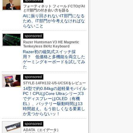
sponsored
フォーティネット フィールドCTOがAI
とIT部門の付き合い方を語る
AIに振り回されないIT部門になる
ため、IT部門が今考えなければな
らないこと
sponsored
Razer Huntsman V3 HE Magnetic
Tenkeyless 8kHz Keyboard
Razer初の磁気式スイッチ採
用？ 低価格と多機能を両立した
ゲーミングキーボードを試してみ
た
sponsored
STYLE-14FH132-U5-UCSXをレビュー
14型で約0.84kgの超軽量モバイル
PC！CPUはCore Ultraシリーズ3
でディスプレーはOLED（有機
EL）、バッテリー駆動時間は13
時間超え。もう欲しくなる要素し
か見つからないッ！
sponsored
ADATA（エイデータ）