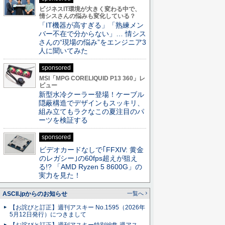
ビジネスIT環境が大きく変わる中で、
情シスさんの悩みも変化している？
「IT機器が高すぎる」「熟練メン
バー不在で分からない」… 情シス
さんの“現場の悩み”をエンジニア3
人に聞いてみた
sponsored
MSI「MPG CORELIQUID P13 360」レ
ビュー
新型水冷クーラー登場！ケーブル
隠蔽構造でデザインもスッキリ、
組み立てもラクなこの夏注目のパ
ーツを検証する
sponsored
ビデオカードなしで｢FFXIV: 黄金
のレガシー｣の60fps超えが狙え
る!? 「AMD Ryzen 5 8600G」の
実力を見た！
ASCII.jpからのお知らせ
一覧へ
【お詫びと訂正】週刊アスキー No.1595（2026年
5月12日発行）につきまして