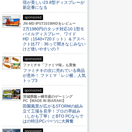
現が美しい23.8型ディスプレーが
新定番になる
sponsored
JN-MD-IPST101WHDをレビュー
2万1980円のタッチ対応10.1型モ
バイルディスプレー、ワイド
HD（1540×720ドット）＆アスペ
クト比77：36って聞きなじみない
けど使いやすいの？
sponsored
ファミチキ「ファミマ味」も実食
ファミチキの次に売れている商品
が意外！ ファミマ「レジ横」人気
トップ3
sponsored
茨城県龍ヶ崎市産のゲーミング
PC【MADE IN IBARAKI】
田園風景が広がるSTORMの組み
立て工場を見学！プロの早組み
（しかも丁寧）とBTO PCならで
はの特注PCパーツに大興奮
sponsored