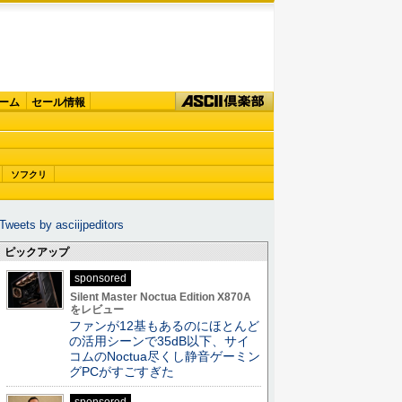
ーム
セール情報
ソフクリ
Tweets by asciijpeditors
ピックアップ
sponsored
Silent Master Noctua Edition X870A
をレビュー
ファンが12基もあるのにほとんど
の活用シーンで35dB以下、サイ
コムのNoctua尽くし静音ゲーミン
グPCがすごすぎた