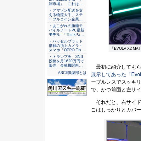
測市場」 これは…
・アマゾン配送を支
える物流大手、ステ
ーブルコイン企業…
・あこがれの旗艦モ
バイルノートPC最新
モデル=「ThinkPa…
・ハッセルブラッド
搭載の頂上カメラ・
「EVOLV X2 
スマホ「OPPO Fin…
・トランプ氏、SNS
投稿を月1620万円で
販売 金融機関向…
最初に紹介してもらった
ASCII倶楽部とは
展示してあった「Evolv
ーブルレスでスッキ
で、かつ前面と左サ
それだと、右サイド
こはしっかりとカバ