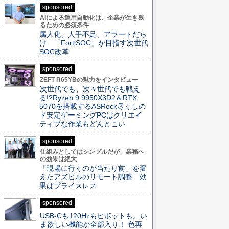
sponsored
AIによる運用自動化は、企業が生き残
るための必須条件
属人化、人手不足、アラートだら
け 「FortiSOC」が目指す次世代
SOC改革
sponsored
ZEFT R65YBの魅力をインタビュー
次世代でも、次々世代でも戦え
る!?Ryzen 9 9950X3D2＆RTX
5070を搭載するASRock尽くしの
ド安定ゲーミングPCはクリエイ
ティブな作業もどんとこい
sponsored
仕組みとしてはシンプルだが、業務へ
の効果は絶大
「現場に行くのが当たり前」を変
えたアズビルのリモート調整 効
果はプライスレス
sponsored
USB-Cも120Hzもピボットも。い
ま欲しい機能が全部入り！ 色再