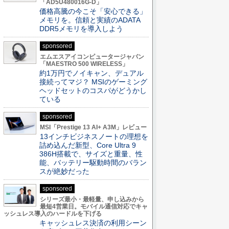
「AD5U480016G-D」
価格高騰の今こそ「安心できる」
メモリを。信頼と実績のADATA
DDR5メモリを導入しよう
sponsored
エムエスアイコンピュータージャパン
「MAESTRO 500 WIRELESS」
約1万円でノイキャン、デュアル
接続ってマジ？ MSIのゲーミング
ヘッドセットのコスパがどうかし
ている
sponsored
MSI「Prestige 13 AI+ A3M」レビュー
13インチビジネスノートの理想を
詰め込んだ新型、Core Ultra 9
386H搭載で、サイズと重量、性
能、バッテリー駆動時間のバラン
スが絶妙だった
sponsored
シリーズ最小・最軽量、申し込みから
最短4営業日。モバイル通信対応でキャ
ッシュレス導入のハードルを下げる
キャッシュレス決済の利用シーン