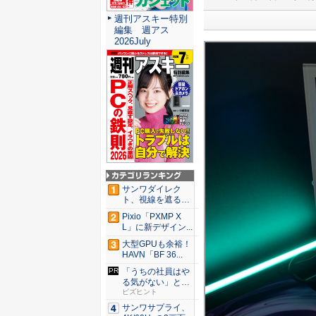
週刊アスキー特別
編集 週アス
2026July
サンワダイレク
ト、視線を遮るフ
ェルト製デ...
Pixio「PXMP X
L」に新デザイン...
大型GPUも余裕！
HAVN「BF 36...
「うちの社員はや
る気がない」と嘆
くリーダ...
ビズヒント
サンワサプライ、