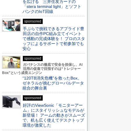
を広げる 三井住友カードの
「stera terminal light」とソフト
バンクのIoT回線
sponsored
手ぶらで挑戦できるアプライド豊
田店の自作PC組み立てイベント
で感動の完成体験を！ プロのスタ
ッフによるサポートで初参加でも
安心
sponsored
ガバナンスの徹底で安全を担保し、AI
活用の促進で目指すのは“トレジャー
Box”という成長エンジン
“120TB消失危機”を救ったBox。
ゼネラルが挑むグローバルデータ
統合の舞台裏
sponsored
好評のViewSonic「モニターアー
ム」にスタイリッシュなモデルが
新登場！ アームの動きがスムーズ
で、机も広く使えてデスクトップ
環境が激変した