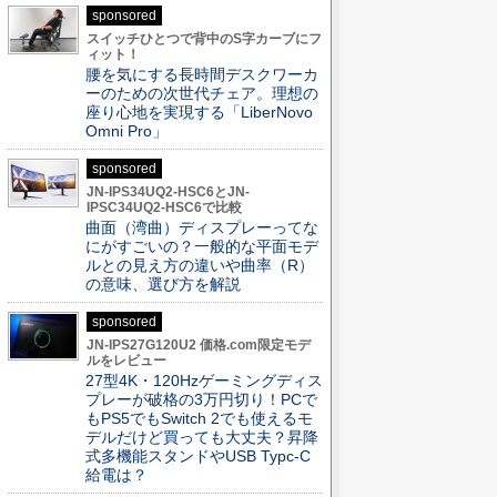
sponsored
スイッチひとつで背中のS字カーブにフ
ィット！
腰を気にする長時間デスクワーカ
ーのための次世代チェア。理想の
座り心地を実現する「LiberNovo
Omni Pro」
sponsored
JN-IPS34UQ2-HSC6とJN-
IPSC34UQ2-HSC6で比較
曲面（湾曲）ディスプレーってな
にがすごいの？一般的な平面モデ
ルとの見え方の違いや曲率（R）
の意味、選び方を解説
sponsored
JN-IPS27G120U2 価格.com限定モデ
ルをレビュー
27型4K・120Hzゲーミングディス
プレーが破格の3万円切り！PCで
もPS5でもSwitch 2でも使えるモ
デルだけど買っても大丈夫？昇降
式多機能スタンドやUSB Typc-C
給電は？