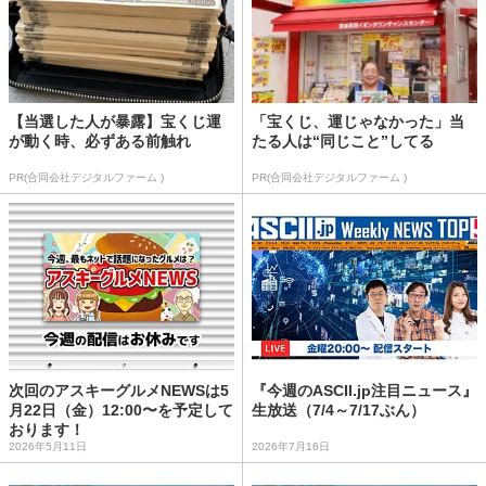
【当選した人が暴露】宝くじ運
「宝くじ、運じゃなかった」当
が動く時、必ずある前触れ
たる人は“同じこと”してる
PR(合同会社デジタルファーム )
PR(合同会社デジタルファーム )
次回のアスキーグルメNEWSは5
『今週のASCII.jp注目ニュース』
月22日（金）12:00〜を予定して
生放送（7/4～7/17ぶん）
おります！
2026年5月11日
2026年7月16日