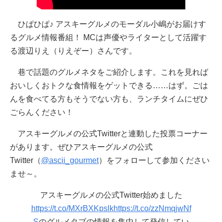
ひぱひぱ♪ アスキーグルメのモーダル小嶋がお届けす
るグルメ情報番組！ MCは声優やライターとして活躍す
る渡辺りえ（りえぞー）さんです。
巷で話題のグルメネタをご紹介します。これを見れば
おいしくおトクな食情報をゲットできる……はず。ごは
んを食べてる方もそうでない方も、ランチタイムにぜひ
ごらんください！
アスキーグルメの公式Twitterと連動した投票コーナー
があります。ぜひアスキーグルメの公式
Twitter（
@ascii_gourmet
）をフォローして参加ください
ませ～。
アスキーグルメの公式Twitter始めました
https://t.co/MXrBXKpslk
https://t.co/zzNmqjwNf
S
のグルメタブの情報を集中して発信してい