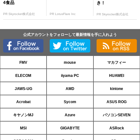
4食品
き！
PR Skyrocket株式会社
PR LotusFlare Inc
PR Skyrocket株式会社
公式アカウントをフォローして最新情報を手に入れよう
FMV
mouse
マカフィー
ELECOM
iiyama PC
HUAWEI
JAWS-UG
AMD
kintone
Acrobat
Sycom
ASUS ROG
キヤノンMJ
Azure
パソコンSEVEN
MSI
GIGABYTE
ASRock