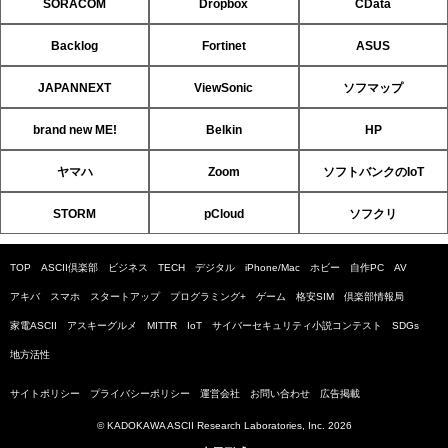
SORACOM
Dropbox
CData
Backlog
Fortinet
ASUS
JAPANNEXT
ViewSonic
ソフマップ
brand new ME!
Belkin
HP
ヤマハ
Zoom
ソフトバンクのIoT
STORM
pCloud
ソフクリ
TOP
ASCII倶楽部
ビジネス
TECH
デジタル
iPhone/Mac
ホビー
自作PC
AV
アキバ
スマホ
スタートアップ
プログラミング+
ゲーム
格安SIM
倶楽部情報局
家電ASCII
アスキーグルメ
MITTR
IoT
サイバーセキュリティ小説コンテスト
SDGs
地方活性
サイトポリシー
プライバシーポリシー
運営会社
お問い合わせ
広告掲載
© KADOKAWA ASCII Research Laboratories, Inc. 2026