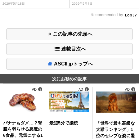
2026年5月18日
2026年5月4日
Recommended by
この記事の先頭へ
連載目次へ
ASCII.jpトップへ
次にお勧めの記事
AD
AD
AD
バナナもダメ…？腎
最短5分で接続
「世界で最も高級な
臓を弱らせる悪魔の
犬猫ランキング」1
6食品、元気にする1
位のセレブな姿に驚