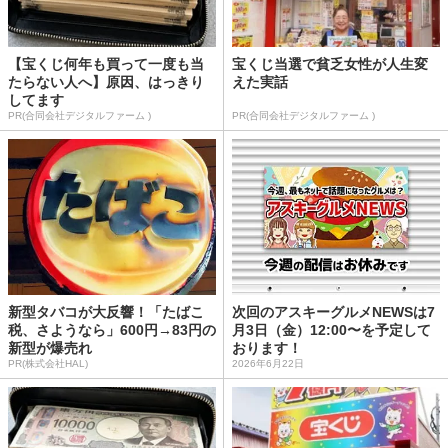
【宝くじ何年も買って一度も当
宝くじ当選で貧乏女性が人生変
たらない人へ】原因、はっきり
えた実話
してます
PR(合同会社デジタルファーム )
PR(合同会社デジタルファーム )
新型タバコが大反響！「たばこ
次回のアスキーグルメNEWSは7
税、さようなら」600円→83円の
月3日（金）12:00〜を予定して
新型が爆売れ
おります！
PR(株式会社HAL)
2026年6月22日