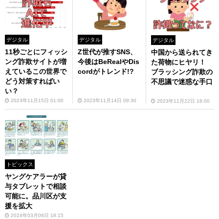
デジタル
デジタル
デジタル
11秒ごとにフィッシ
Z世代が推すSNS、
中国から送られてき
ング詐欺サイトが増
今後はBeRealやDis
た荷物にヒヤリ！
えているこの世界で
cordがトレンド!?
ブラッシング詐欺の
どう対策すればい
不思議で迷惑な手口
い？
2023年11月15日 01:00
2023年11月14日 09:30
2023年11月22日 18:00
トピックス
ヤングケアラーが貸
与タブレットで相談
可能に。品川区が支
援を拡大
2024年03月06日 18:15