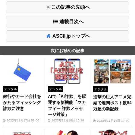
この記事の先頭へ
連載目次へ
ASCII.jpトップへ
次にお勧めの記事
デジタル
デジタル
デジタル
銀行やカード会社を
AIで「AI詐欺」を駆
進撃の巨人アニメ完
かたるフィッシング
逐する新機能「マカ
結で週間ポスト数84
詐欺に注意
フィー 詐欺メッセ
万超の新記録
ージ対策」
2023年11月17日 09:00
2023年11月16日 15:30
2023年11月15日 17:30