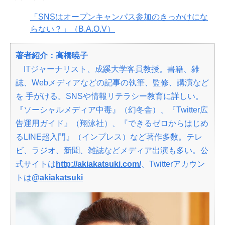
「SNSはオープンキャンパス参加のきっかけにな
らない？」（B.A.O.V）
著者紹介：高橋暁子
ITジャーナリスト、成蹊大学客員教授。書籍、雑
誌、Webメディアなどの記事の執筆、監修、講演など
を 手がける。SNSや情報リテラシー教育に詳しい。
『ソーシャルメディア中毒』（幻冬舎）、『Twitter広
告運用ガイド』（翔泳社）、『できるゼロからはじめ
るLINE超入門』（インプレス）など著作多数。テレ
ビ、ラジオ、新聞、雑誌などメディア出演も多い。公
式サイトは
http://akiakatsuki.com/
、Twitterアカウン
トは
@akiakatsuki