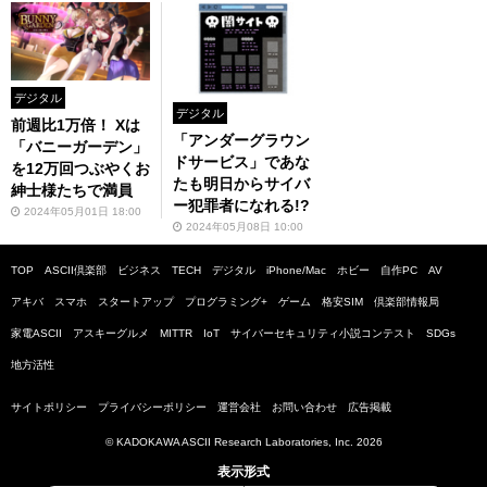
デジタル
デジタル
前週比1万倍！ Xは
「アンダーグラウン
「バニーガーデン」
ドサービス」であな
を12万回つぶやくお
たも明日からサイバ
紳士様たちで満員
ー犯罪者になれる!?
2024年05月01日 18:00
2024年05月08日 10:00
TOP
ASCII倶楽部
ビジネス
TECH
デジタル
iPhone/Mac
ホビー
自作PC
AV
アキバ
スマホ
スタートアップ
プログラミング+
ゲーム
格安SIM
倶楽部情報局
家電ASCII
アスキーグルメ
MITTR
IoT
サイバーセキュリティ小説コンテスト
SDGs
地方活性
サイトポリシー
プライバシーポリシー
運営会社
お問い合わせ
広告掲載
© KADOKAWA ASCII Research Laboratories, Inc. 2026
表示形式