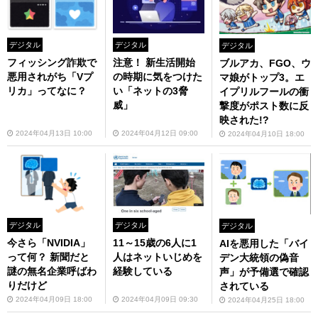
デジタル
デジタル
デジタル
フィッシング詐欺で
注意！ 新生活開始
ブルアカ、FGO、ウ
悪用されがち「Vプ
の時期に気をつけた
マ娘がトップ3。エ
リカ」ってなに？
い「ネットの3脅
イプリルフールの衝
威」
撃度がポスト数に反
映された!?
2024年04月13日 10:00
2024年04月12日 09:00
2024年04月10日 18:00
デジタル
デジタル
デジタル
今さら「NVIDIA」
11～15歳の6人に1
AIを悪用した「バイ
って何？ 新聞だと
人はネットいじめを
デン大統領の偽音
謎の無名企業呼ばわ
経験している
声」が予備選で確認
りだけど
されている
2024年04月09日 18:00
2024年04月09日 09:30
2024年04月25日 18:00