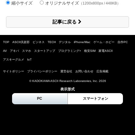
縮小サイズ
オリジナルサイズ
（1200x800px / 448KB）
記事に戻る
TOP
ASCII倶楽部
ビジネス
TECH
デジタル
iPhone/Mac
ゲーム・ホビー
自作PC
AV
アキバ
スマホ
スタートアップ
プログラミング+
格安SIM
家電ASCII
アスキーグルメ
IoT
サイトポリシー
プライバシーポリシー
運営会社
お問い合わせ
広告掲載
© KADOKAWA ASCII Research Laboratories, Inc.
2026
表示形式
PC
スマートフォン