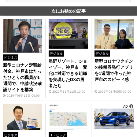
次にお勧めの記事
デジタル
デジタル
ビジネス
星野リゾート、ジョ
新型コロナワクチン
新型コロナ／定額給
イゾー、神戸市 変
の接種券発行アプリ
付金、神戸市はたっ
化に対応できる組織
を1週間で作った神
たひとりの職員が1
を実現したDXの勇
戸市のスピード感
週間で、申請状況確
者たち
認サイトを構築
2022年11月11日 10:00
2022年08月05日 09:00
2020年06月11日 09:00
AD
ビジネス
ITトピック