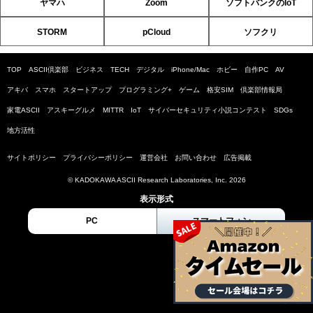
ヤマハ
Zoom
ソフトバンクのIoT
STORM
pCloud
ソフクリ
TOP
ASCII倶楽部
ビジネス
TECH
デジタル
iPhone/Mac
ホビー
自作PC
AV
アキバ
スマホ
スタートアップ
プログラミング+
ゲーム
格安SIM
倶楽部情報局
家電ASCII
アスキーグルメ
MITTR
IoT
サイバーセキュリティ小説コンテスト
SDGs
地方活性
サイトポリシー
プライバシーポリシー
運営会社
お問い合わせ
広告掲載
© KADOKAWA ASCII Research Laboratories, Inc. 2026
表示形式
PC
スマートフォン