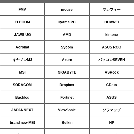
FMV
mouse
マカフィー
ELECOM
iiyama PC
HUAWEI
JAWS-UG
AMD
kintone
Acrobat
Sycom
ASUS ROG
キヤノンMJ
Azure
パソコンSEVEN
MSI
GIGABYTE
ASRock
SORACOM
Dropbox
CData
Backlog
Fortinet
ASUS
JAPANNEXT
ViewSonic
ソフマップ
brand new ME!
Belkin
HP