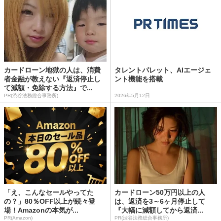
カードローン地獄の人は、消費
タレントパレット、AIエージェ
者金融が教えない『返済停止し
ント機能を搭載
て減額・免除する方法』で...
PR(渋谷法務総合事務所)
2026年5月12日
「え、こんなセールやってた
カードローン50万円以上の人
の？」80％OFF以上が続々登
は、返済を3～6ヶ月停止して
場！Amazonの本気が...
『大幅に減額してから返済...
PR(Amazon)
PR(渋谷法務総合事務所)