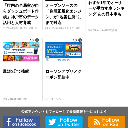
わずか1年でオーナ
「庁内の全局室が自
オープンソースの
ーが手放す車ランキ
らダッシュボード作
「住所正規化エンジ
ング あの日本車も
成」神戸市のデータ
ン」が“地番住所”に
活用と人材育成
まで対応
2024年05月10日 08:00
2024年10月11日 18:00
PR Skyrocket株式会社
AD
AD
最短5分で接続
ローソンアプリ／ク
ーポン配信中
PR LotusFlare Inc
PR ローソン
公式アカウントをフォローして最新情報を手に入れよう