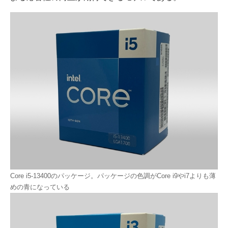
Core i5-13400のパッケージ。パッケージの色調がCore i9やi7よりも薄
めの青になっている