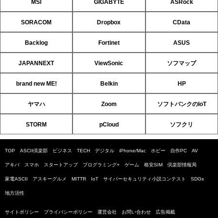
MSI
GIGABYTE
ASRock
SORACOM
Dropbox
CData
Backlog
Fortinet
ASUS
JAPANNEXT
ViewSonic
ソフマップ
brand new ME!
Belkin
HP
ヤマハ
Zoom
ソフトバンクのIoT
STORM
pCloud
ソフクリ
TOP
ASCII倶楽部
ビジネス
TECH
デジタル
iPhone/Mac
ホビー
自作PC
AV
アキバ
スマホ
スタートアップ
プログラミング+
ゲーム
格安SIM
倶楽部情報局
家電ASCII
アスキーグルメ
MITTR
IoT
サイバーセキュリティ小説コンテスト
SDGs
地方活性
サイトポリシー
プライバシーポリシー
運営会社
お問い合わせ
広告掲載