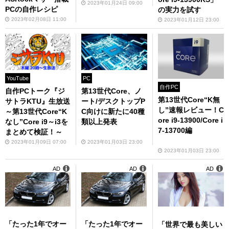
2023年01月24日 09:00
PCの自作レシピ
の実力を試す
2023年02月08日 11:00
2023年01月12日 23:00
YouTube
PC
自作PC
自作PCトーク『ジ
第13世代Core、ノ
第13世代Core“K無
サトラKTU』生放送
ート/デスクトップP
し”速報レビュー！C
～第13世代Core“K
C向けに新たに40種
ore i9-13900/Core i
なし”Core i9～i3を
類以上発表
7-13700編
まとめて検証！～
2023年01月09日 07:00
2023年01月03日 23:00
2023年01月03日 23:00
AD
AD
AD
「たった1年でオー
「たった1年でオー
「世界で最も美しい