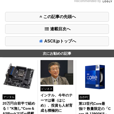
Recommended by
この記事の先頭へ
連載目次へ
ASCII.jpトップへ
次にお勧めの記事
ビジネス
インテル、今年のテ
デジタル
自作PC
ーマは肇（はじ
20万円台前半で組め
第13世代Core最
め）、投資も人材育
る！"K無し"Core＆
強!? 数量限定の「C
成も積極的に
ASRockマザー搭載
ore i9-13900KS」