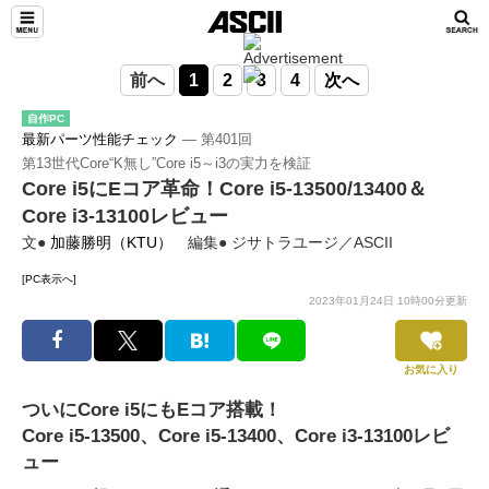
前へ
1
2
3
4
次へ
自作PC
最新パーツ性能チェック
― 第401回
第13世代Core“K無し”Core i5～i3の実力を検証
Core i5にEコア革命！Core i5-13500/13400＆
Core i3-13100レビュー
文●
加藤勝明（KTU）
編集● ジサトラユージ／ASCII
[PC表示へ]
2023年01月24日 10時00分更新
お気に入り
ついにCore i5にもEコア搭載！
Core i5-13500、Core i5-13400、Core i3-13100レビ
ュー