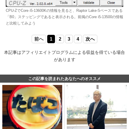
CPU-ZでCore i5-13600Kの情報を見ると、Raptor Lake-Sベースである
「B0」ステッピングであると表示される。前掲のCore i5-13500の情報
と比較してみよう
前へ
1
2
3
4
次へ
本記事はアフィリエイトプログラムによる収益を得ている場合
があります
この記事を読まれたあなたへのオススメ