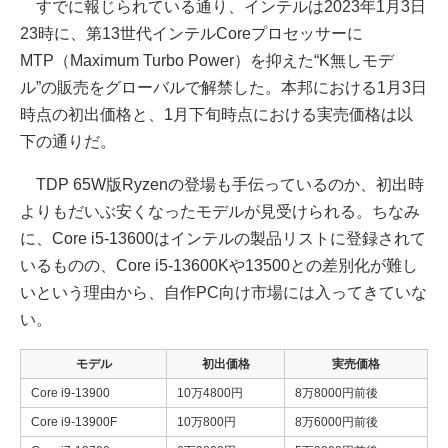
すでに報じられている通り、インテルは2023年1月3日
23時に、第13世代インテルCoreプロセッサーに
MTP（Maximum Turbo Power）を抑えた“K無しモデ
ル”の販売をグローバルで解禁した。本邦における1月3日
時点の初出価格と、1月下旬時点における実売価格は以
下の通りだ。
TDP 65W版Ryzenの登場も手伝っているのか、初出時
よりもだいぶ安くなったモデルが見受けられる。ちなみ
に、Core i5-13600はインテルの製品リストに登録されて
いるものの、Core i5-13600Kや13500との差別化が難し
いという理由から、自作PC向け市場には入ってきていな
い。
モデル
初出価格
実売価格
Core i9-13900
10万4800円
8万8000円前後
Core i9-13900F
10万800円
8万6000円前後