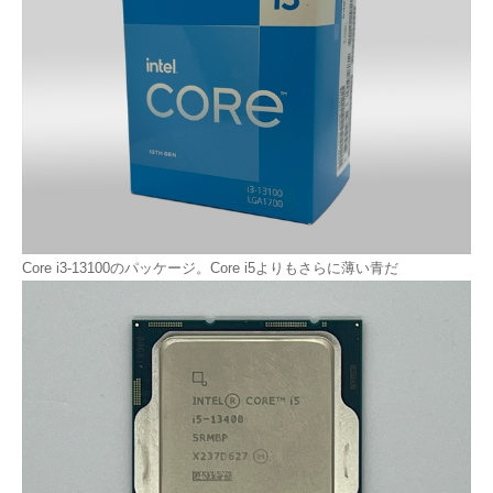
Core i3-13100のパッケージ。Core i5よりもさらに薄い青だ