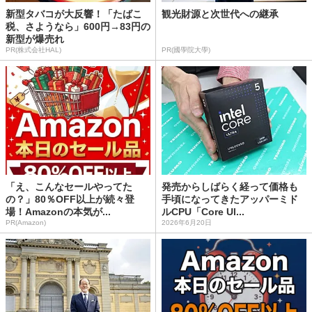
新型タバコが大反響！「たばこ
観光財源と次世代への継承
税、さようなら」600円→83円の
新型が爆売れ
PR(株式会社HAL)
PR(國學院大學)
「え、こんなセールやってた
発売からしばらく経って価格も
の？」80％OFF以上が続々登
手頃になってきたアッパーミド
場！Amazonの本気が...
ルCPU「Core Ul...
PR(Amazon)
2026年6月20日