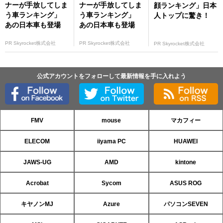
ナーが手放してしま
ナーが手放してしま
顔ランキング」日本
う車ランキング」
う車ランキング」
人トップに驚き！
あの日本車も登場
あの日本車も登場
PR Skyrocket株式会社
PR Skyrocket株式会社
PR Skyrocket株式会社
公式アカウントをフォローして最新情報を手に入れよう
FMV
mouse
マカフィー
ELECOM
iiyama PC
HUAWEI
JAWS-UG
AMD
kintone
Acrobat
Sycom
ASUS ROG
キヤノンMJ
Azure
パソコンSEVEN