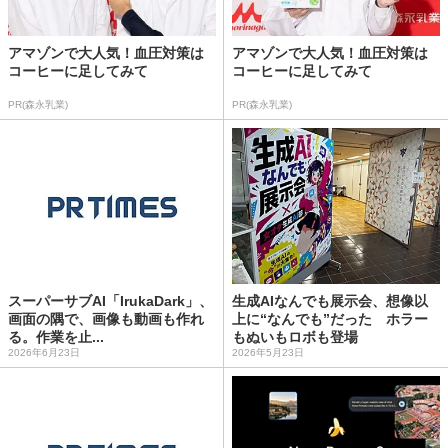
アマゾンで大人気！血圧対策は
アマゾンで大人気！血圧対策は
コーヒーに足してみて
コーヒーに足してみて
PR(森永乳業)
PR(森永乳業)
スーパーサブAI「IrukaDark」、
生成AIなんでも展示会、想像以
画面の隅で、画像も動画も作れ
上に“なんでも”だった ホラー
る。作業を止...
もぬいもロボも登場
2026年6月23日
2026年5月23日