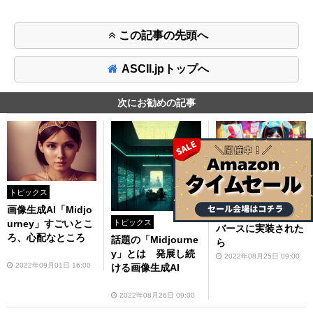
この記事の先頭へ
ASCII.jpトップへ
次にお勧めの記事
トピックス
トピックス
もし画像生成AI「Mi
画像生成AI「Midjo
djourney」がメタ
トピックス
urney」すごいとこ
バースに実装された
ろ、心配なところ
話題の「Midjourne
ら
y」とは 発展し続
2022年08月25日 09:00
2022年09月01日 16:00
ける画像生成AI
2022年08月26日 09:00