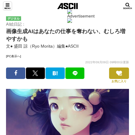
デジタル
AI絵日記：
画像生成AIはあなたの仕事を奪わない、むしろ増
やすかも
文● 盛田 諒（Ryo Morita）編集●ASCII
[PC表示へ]
2022年09月09日 09時00分更新
お気に入り