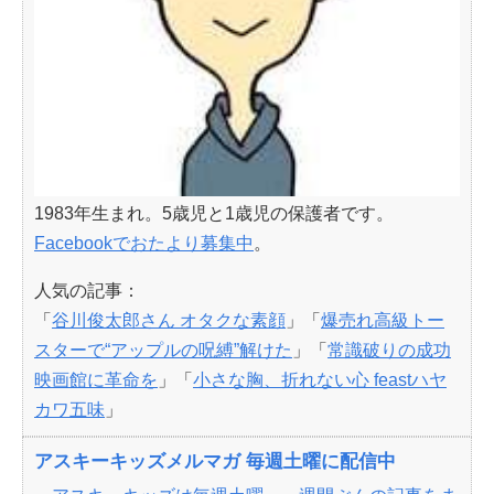
1983年生まれ。5歳児と1歳児の保護者です。
Facebookでおたより募集中
。
人気の記事：
「
谷川俊太郎さん オタクな素顔
」「
爆売れ高級トー
スターで“アップルの呪縛”解けた
」「
常識破りの成功
映画館に革命を
」「
小さな胸、折れない心 feastハヤ
カワ五味
」
アスキーキッズメルマガ 毎週土曜に配信中