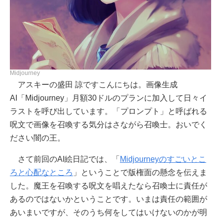
Midjourney
アスキーの盛田 諒ですこんにちは。画像生成
AI「Midjourney」月額30ドルのプランに加入して日々イ
ラストを呼び出しています。「プロンプト」と呼ばれる
呪文で画像を召喚する気分はさながら召喚士。おいでく
ださい闇の王。
さて前回のAI絵日記では、「
Midjourneyのすごいとこ
ろと心配なところ
」ということで版権面の懸念を伝えま
した。魔王を召喚する呪文を唱えたなら召喚士に責任が
あるのではないかということです。いまは責任の範囲が
あいまいですが、そのうち何をしてはいけないのかが明