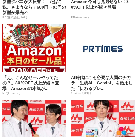
新型タバコが大反響！「たばこ
Amazon今日も見逃せない！8
税、さようなら」600円→83円の
0%OFF以上が続々登場
新型が爆売れ
PR(株式会社HAL)
PR(Amazon)
「え、こんなセールやってた
AI時代にこそ必要な人間のチカ
の？」80％OFF以上が続々登
ラ 生成AI「Gemini」を活用し
場！Amazonの本気が...
た「伝わるプレ...
PR(Amazon)
2026年7月3日