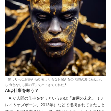
「闇よりもなお昏きもの 夜よりもなお深きもの 混沌の海にたゆたい
し 金色なりし闇の王」で出てきてくれた人
AIは仕事を奪う？
AIが人間の仕事を奪うというのは『雇用の未来』（フ
レイ＆オズボーン、2013年）などで指摘されてきたこと