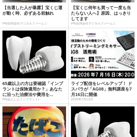
【当選した人が暴露】宝くじ運
【宝くじ何年も買って一度も当
が動く時、必ずある前触れ
たらない人へ】原因、はっきり
してます
PR(合同会社デジタルファーム )
PR(合同会社デジタルファーム )
65歳以上の方は要確認「インプ
ライブ配信をレベルアップ！ ド
ラントは保険適用か？」あなた
スパラが「AG08」無料講座を7
に沿った治療法や費用を...
月16日に開催
PR(あんしんインプラント)
2026年7月13日