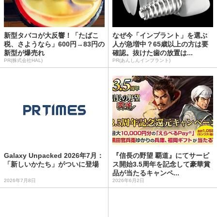
新型タバコが大反響！「たばこ
なぜ今「インプラント」を選ぶ
税、さようなら」600円→83円の
人が急増中？65歳以上の方は要
新型が爆売れ
確認。抜けた歯の放置は...
PR(株式会社HAL)
PR(あんしんインプラント)
Galaxy Unpacked 2026年7月：
『信長の野望 覇道』にてサービ
「新しいかたち」がついに登場
ス開始3.5周年を記念して豪華賞
品が当たるキャンペ...
2026年7月8日
2026年6月2日