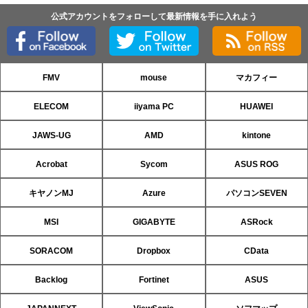
公式アカウントをフォローして最新情報を手に入れよう
FMV
mouse
マカフィー
ELECOM
iiyama PC
HUAWEI
JAWS-UG
AMD
kintone
Acrobat
Sycom
ASUS ROG
キヤノンMJ
Azure
パソコンSEVEN
MSI
GIGABYTE
ASRock
SORACOM
Dropbox
CData
Backlog
Fortinet
ASUS