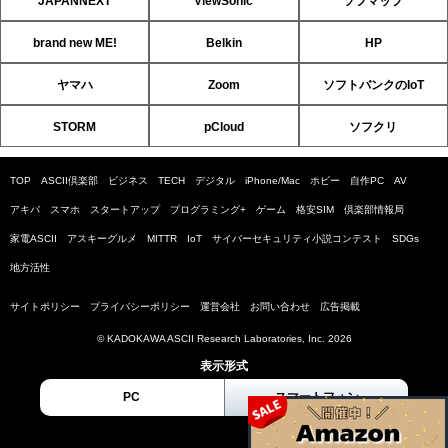
JAPANNEXT
ViewSonic
ソフマップ
brand new ME!
Belkin
HP
ヤマハ
Zoom
ソフトバンクのIoT
STORM
pCloud
ソフクリ
TOP
ASCII倶楽部
ビジネス
TECH
デジタル
iPhone/Mac
ホビー
自作PC
AV
アキバ
スマホ
スタートアップ
プログラミング+
ゲーム
格安SIM
倶楽部情報局
家電ASCII
アスキーグルメ
MITTR
IoT
サイバーセキュリティ小説コンテスト
SDGs
地方活性
サイトポリシー
プライバシーポリシー
運営会社
お問い合わせ
広告掲載
© KADOKAWA ASCII Research Laboratories, Inc. 2026
表示形式
PC
スマートフォン