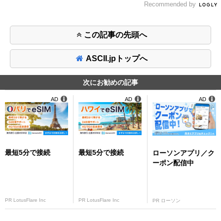
Recommended by
この記事の先頭へ
ASCII.jpトップへ
次にお勧めの記事
AD
AD
AD
最短5分で接続
最短5分で接続
ローソンアプリ／ク
ーポン配信中
PR LotusFlare Inc
PR LotusFlare Inc
PR ローソン