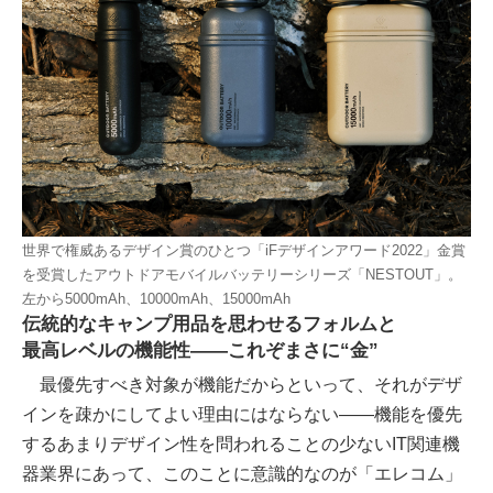
世界で権威あるデザイン賞のひとつ「iFデザインアワード2022」金賞
を受賞したアウトドアモバイルバッテリーシリーズ「NESTOUT」。
左から5000mAh、10000mAh、15000mAh
伝統的なキャンプ用品を思わせるフォルムと
最高レベルの機能性――これぞまさに“金”
最優先すべき対象が機能だからといって、それがデザ
インを疎かにしてよい理由にはならない――機能を優先
するあまりデザイン性を問われることの少ないIT関連機
器業界にあって、このことに意識的なのが「エレコム」