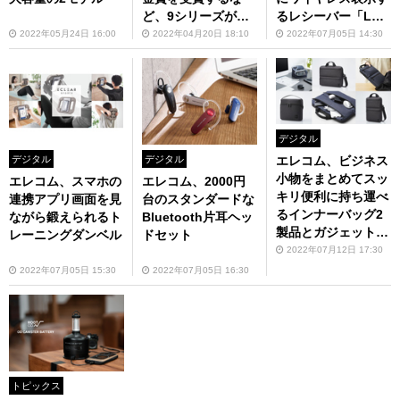
ど、9シリーズが「i
るレシーバー「LDT
Fデザインアワード
-MRC03」を7月上
2022年05月24日 16:00
2022年04月20日 18:10
2022年07月05日 14:30
2022」を受賞
旬に発売
デジタル
エレコム、ビジネス
デジタル
デジタル
小物をまとめてスッ
エレコム、スマホの
エレコム、2000円
キリ便利に持ち運べ
連携アプリ画面を見
台のスタンダードな
るインナーバッグ2
ながら鍛えられるト
Bluetooth片耳ヘッ
製品とガジェットポ
レーニングダンベル
ドセット
ーチ1製品を7月下旬
2022年07月12日 17:30
に発売
2022年07月05日 15:30
2022年07月05日 16:30
トピックス