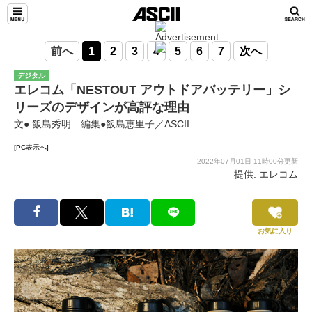
前へ
1
2
3
4
5
6
7
次へ
デジタル
エレコム「NESTOUT アウトドアバッテリー」シ
リーズのデザインが高評な理由
文● 飯島秀明 編集●飯島恵里子／ASCII
[PC表示へ]
2022年07月01日 11時00分更新
提供: エレコム
お気に入り