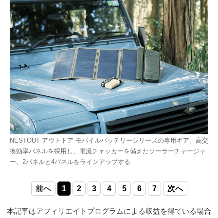
NESTOUT アウトドア モバイルバッテリーシリーズの専用ギア。高交
換効率パネルを採用し、電流チェッカーを備えたソーラーチャージャ
ー。2パネルと4パネルをラインアップする
前へ
1
2
3
4
5
6
7
次へ
本記事はアフィリエイトプログラムによる収益を得ている場合